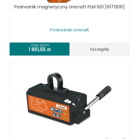
SPRZĘT CZYSZCZĄCY
Podnośnik magnetyczny Unicraft PLM 601 [6171306]
SPRĘŻARKI I NARZĘDZIA PNEUMATYCZNE
SPRZĘT SPAWALNICZY
Podnośniki Unicraft
RÓŻNE OKAZJE
CENA NETTO
1 851,55
zł
Szczegóły
KOSZT DOSTAWY