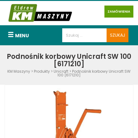
ZAMÓWIENIA
MENU
Podnośnik korbowy Unicraft SW 100
[6171210]
KM Maszyny
>
Produkty
>
Unicraft
>
Podnośnik korbowy Unicraft SW
100 [6171210]