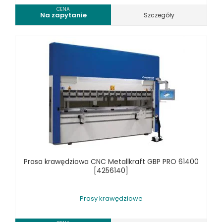
WIERTARKI KOLUMNOWE, SŁUPOWE, STOŁOWE
CENA
Na zapytanie
Szczegóły
WIERTARKI MAGNETYCZNE
WIERTARKO - FREZARKI STOŁOWE DO METALU, WIELOFUNKCYJNE
WYKRAWARKI DO BLACHY, PNEUMATYCZNE
ZAGINARKI DO BLACHY, MECHANICZNE
ŻŁOBIARKI DO BLACHY
WYPOSAŻENIE DODATKOWE METALLKRAFT
WYPOSAŻENIE DODATKOWE OPTIMUM
URZĄDZENIA WARSZTATOWE I TRANSPORTOWE
SPRZĘT CZYSZCZĄCY
SPRĘŻARKI I NARZĘDZIA PNEUMATYCZNE
Prasa krawędziowa CNC Metallkraft GBP PRO 61400
SPRZĘT SPAWALNICZY
[4256140]
RÓŻNE OKAZJE
Prasy krawędziowe
KOSZT DOSTAWY