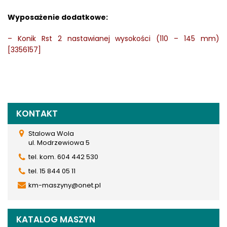
Wyposażenie dodatkowe:
–
Konik Rst 2 nastawianej wysokości (110 – 145 mm)
[3356157]
KONTAKT
Stalowa Wola
ul. Modrzewiowa 5
tel. kom. 604 442 530
tel. 15 844 05 11
km-maszyny@onet.pl
KATALOG MASZYN