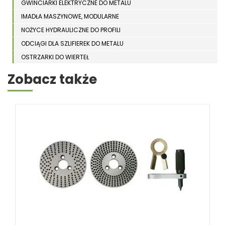
GWINCIARKI ELEKTRYCZNE DO METALU
IMADŁA MASZYNOWE, MODULARNE
NOŻYCE HYDRAULICZNE DO PROFILI
ODCIĄGI DLA SZLIFIEREK DO METALU
OSTRZARKI DO WIERTEŁ
PIŁY TARCZOWE DO METALU, ALUMINIUM
Zobacz także
PIŁY TAŚMOWE DO METALU
POLERKI
PRASY DO OBRÓBKI PLASTYCZNEJ METALU
SPĘCZARKI
STOJAKI
STOŁY ROLKOWE
SZLIFIERKI DO METALU, PŁASZCZYZN
TOKARKI
TOKARKI CNC
URZĄDZENIA WIELOCZYNNOŚCIOWE
WALCARKI DO BLACHY