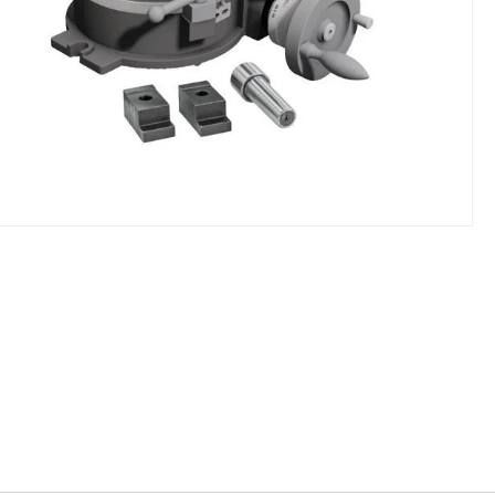
NIKI I URZĄDZENIA
STOŁY SZLIFIE
CHOWE
SZLIFIERKI DO
RY WARSZTATOWE UNICRAFT
UCHWYTY DO
NAJAZDOWE UNICRAFT
WYPOSAŻENI
 ZABEZPIECZAJĄCE UNICRAFT
NOŻYCOWE UNICRAFT
E BRAMOWE UNICRAFT
NIA TRANSPORTOWE UNICRAFT
KI UNICRAFT
ATORY UNICRAFT
ALETOWE UNICRAFT
IKI ŚCIENNE UNICRAFT
WE
ŻENIE DODATKOWE
FT