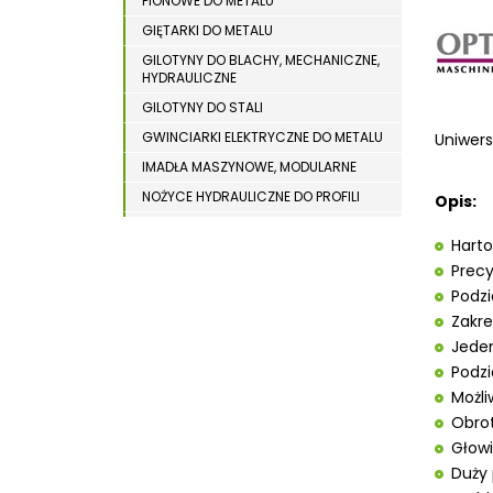
PIONOWE DO METALU
WYPOSAŻENIE DODATKOWE MASZYN DO
WIERTARKI MAGNETYCZNE
DREWNA
GIĘTARKI DO METALU
WIERTARKO – FREZARKI STOŁOWE
GILOTYNY DO BLACHY, MECHANICZNE,
HYDRAULICZNE
WYKRAWARKI DO BLACHY
GILOTYNY DO STALI
WYPOSAŻENIE DODATKOWE METAL
GWINCIARKI ELEKTRYCZNE DO METALU
Uniwer
WYPOSAŻENIE DODATKOWE OPTI
IMADŁA MASZYNOWE, MODULARNE
ZAGINARKI DO BLACHY
NOŻYCE HYDRAULICZNE DO PROFILI
Opis:
ODCIĄGI DLA SZLIFIEREK DO METALU
ŻŁOBIARKI DO BLACHY
Harto
OSTRZARKI DO WIERTEŁ
Precy
PIŁY TARCZOWE DO METALU,
Podzia
ALUMINIUM
Zakre
PIŁY TAŚMOWE DO METALU
Jeden
POLERKI
Podzi
PRASY DO OBRÓBKI PLASTYCZNEJ
Możli
METALU
Obro
SPĘCZARKI
Głowi
STOJAKI
Duży 