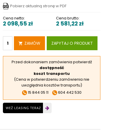
RSKIE
Pobierz aktualną stronę w PDF
 ELEKTROD
Cena netto:
Cena brutto:
2 098,55
zł
2 581,22
zł
 OBROTNIKÓW
E DODATKOWE
ZAMÓW
ZAPYTAJ O PRODUKT
Przed dokonaniem zamówienia potwierdź
dostępność
koszt transportu
(Cena w potwierdzeniu zamówienia nie
uwzględnia kosztów transportu)
15 844 05 11
604 442 530
WEŹ LEASING TERAZ