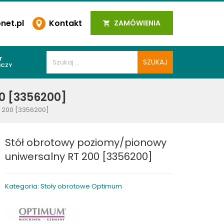
et.pl
Kontakt
ZAMÓWIENIA
T
ICZY
PAWALNICZE
0 [3356200]
 SPOIN
 200 [3356200]
PAWALNICZE
WALNICZE
Stół obrotowy poziomy/pionowy
Y SPAWALNICZE
uniwersalny RT 200 [3356200]
 PLAZMOWE
PAWALNICZE
Kategoria: Stoły obrotowe Optimum
LNICZE