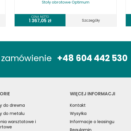
Stoły obrotowe Optimum
CENA NETTO
1 367,05
zł
Szczegóły
óż zamówienie
+48 604 442 530
ORIE
WIĘCEJ INFORMACJI
y do drewna
Kontakt
y do metalu
Wysyłka
nia warsztatowe i
Informacje o leasingu
ortowe
Regulamin