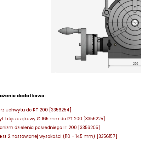
ażenie dodatkowe:
erz uchwytu do RT 200 [3356254]
t trójszczękowy Ø 165 mm do RT 200 [3356225]
nizm dzielenia pośredniego IT 200 [3356205]
 Rst 2 nastawianej wysokości (110 – 145 mm) [3356157]