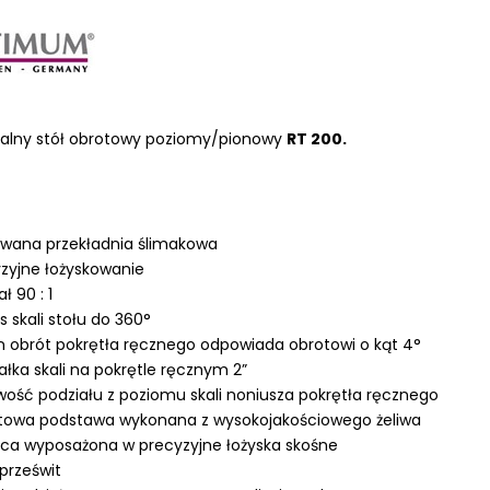
LKRAFT
salny stół obrotowy poziomy/pionowy
RT 200.
MUM
wana przekładnia ślimakowa
zyjne łożyskowanie
ł 90 : 1
s skali stołu do 360°
 obrót pokrętła ręcznego odpowiada obrotowi o kąt 4°
ałka skali na pokrętle ręcznym 2”
wość podziału z poziomu skali noniusza pokrętła ręcznego
towa podstawa wykonana z wysokojakościowego żeliwa
ca wyposażona w precyzyjne łożyska skośne
prześwit