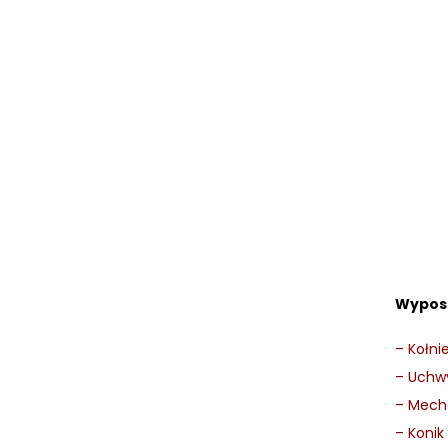
SPRZĘT SPAWALNICZY
RÓŻNE OKAZJE
KOSZT DOSTAWY
Wypos
–
Kołni
–
Uchwy
–
Mecha
–
Konik