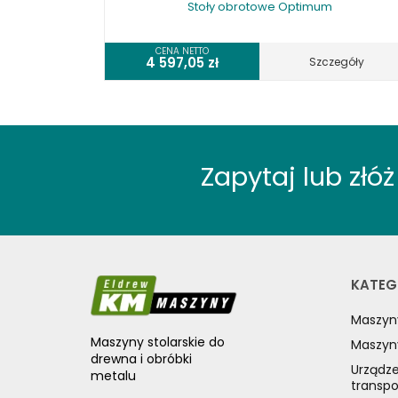
Stoły obrotowe Optimum
CENA NETTO
4 597,05
zł
Szczegóły
Zapytaj lub zł
KATEG
Maszyn
Maszyny stolarskie do
Maszyn
drewna i obróbki
Urządze
metalu
transp