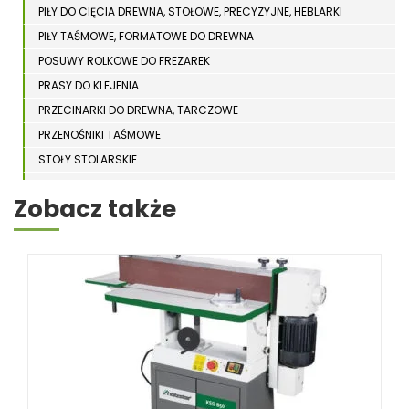
PIŁY DO CIĘCIA DREWNA, STOŁOWE, PRECYZYJNE, HEBLARKI
PIŁY TAŚMOWE, FORMATOWE DO DREWNA
POSUWY ROLKOWE DO FREZAREK
PRASY DO KLEJENIA
PRZECINARKI DO DREWNA, TARCZOWE
PRZENOŚNIKI TAŚMOWE
STOŁY STOLARSKIE
STOŁY SZLIFIERSKIE DO DREWNA
Zobacz także
STRUGARKI DO DREWNA
STOJAKI HOLZSTAR
SZCZOTKARKI
SZLIFIERKI DO DREWNA, DŁUGOTAŚMOWE, SZEROKOTAŚMOWE,
KRAWĘDZIOWE
TOKARKI DO DREWNA
UKOŚNICE, PIŁY TARCZOWE DO DREWNA
URZĄDZENIA WIELOCZYNNOŚCIOWE DO DREWNA
WIERTARKI POZIOME DO DREWNA, WIELOWRZECIONOWE,