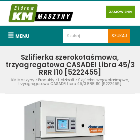
ZAMÓWIENIA
MENU
Szlifierka szerokotaśmowa,
trzyagregatowa CASADEI Libra 45/3
RRR 110 [5222455]
KM Maszyny
>
Produkty
>
Holzkraft
>
Szlifierka szerokotaśmowa,
trzyagregatowa CASADEI Libra 45/3 RRR 110 [5222455]