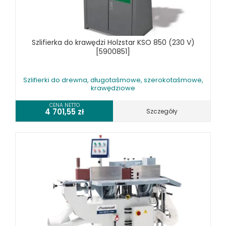
UNIWERSALNE
WYRZYNARKI DO DREWNA, STOŁOWE
WYPOSAŻENIE DODATKOWE MASZYN DO DREWNA
Szlifierka do krawędzi Holzstar KSO 850 (230 V)
MASZYNY DO METALU
[5900851]
URZĄDZENIA WARSZTATOWE I TRANSPORTOWE
Szlifierki do drewna, długotaśmowe, szerokotaśmowe,
SPRZĘT CZYSZCZĄCY
krawędziowe
SPRĘŻARKI I NARZĘDZIA PNEUMATYCZNE
CENA NETTO
4 701,55
zł
Szczegóły
SPRZĘT SPAWALNICZY
RÓŻNE OKAZJE
KOSZT DOSTAWY