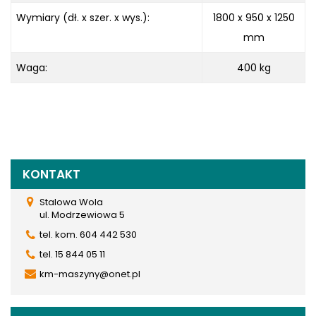
Wymiary (dł. x szer. x wys.):
1800 x 950 x
1250
mm
Waga:
400 kg
KONTAKT
Stalowa Wola
ul. Modrzewiowa 5
tel. kom. 604 442 530
tel. 15 844 05 11
km-maszyny@onet.pl