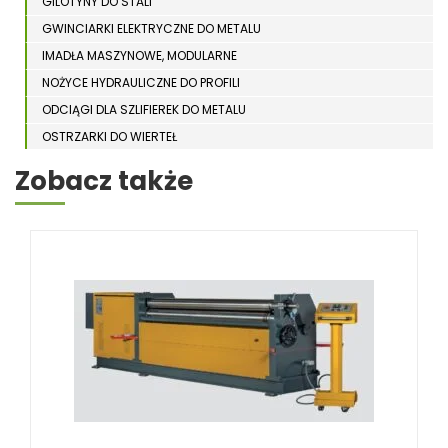
GILOTYNY DO STALI
GWINCIARKI ELEKTRYCZNE DO METALU
IMADŁA MASZYNOWE, MODULARNE
NOŻYCE HYDRAULICZNE DO PROFILI
ODCIĄGI DLA SZLIFIEREK DO METALU
OSTRZARKI DO WIERTEŁ
PIŁY TARCZOWE DO METALU, ALUMINIUM
Zobacz także
PIŁY TAŚMOWE DO METALU
POLERKI
PRASY DO OBRÓBKI PLASTYCZNEJ METALU
SPĘCZARKI
STOJAKI
STOŁY ROLKOWE
SZLIFIERKI DO METALU, PŁASZCZYZN
TOKARKI
TOKARKI CNC
URZĄDZENIA WIELOCZYNNOŚCIOWE