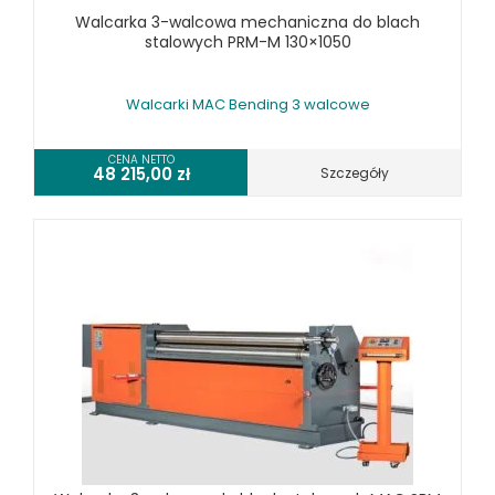
RÓŻNE OKAZJE
Walcarka 3-walcowa mechaniczna do blach
stalowych PRM-M 130×1050
KOSZT DOSTAWY
Walcarki MAC Bending 3 walcowe
CENA NETTO
48 215,00
zł
Szczegóły