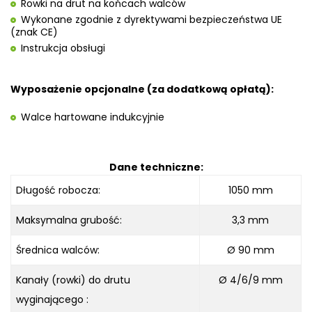
Rowki na drut na końcach walców
Wykonane zgodnie z dyrektywami bezpieczeństwa UE
(znak CE)
Instrukcja obsługi
Wyposażenie opcjonalne (za dodatkową opłatą):
Walce hartowane indukcyjnie
Dane techniczne:
Długość robocza
:
1050
mm
Maksymalna grubość
:
3,3 mm
Średnica walców:
Ø
90 mm
Kanały (rowki) do drutu
Ø
4/6/9 mm
wyginającego :