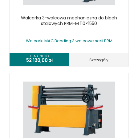
SPRZĘT SPAWALNICZY
RÓŻNE OKAZJE
Walcarka 3-walcowa mechaniczna do blach
stalowych PRM-M 110×1550
KOSZT DOSTAWY
Walcarki MAC Bending 3 walcowe serii PRM
CENA NETTO
52 120,00
zł
Szczegóły