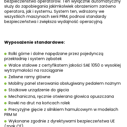
bezpieczeństwo operatorów. Ten wyłącznik automatyczny
służy do zapobiegania
jakimkolwiek obrażeniom zarówno
operatora, jak i systemu. System ten, wdrożony we
wszystkich maszynach serii PRM,
podnosi standardy
bezpieczeństwa i zwiększa wydajność operacyjną.
Wyposażenie standardowe:
Rolki górne i dolne napędzane przez pojedynczą
przekładnię i system zębatek
Walce stalowe z certyfikatem jakości SAE 1050 o wysokiej
wytrzymałości na rozciąganie
Żeliwne ramy główne
Mobilny panel sterowania obsługiwany pedałem nożnym
Stożkowe urządzenie do gięcia
Mechaniczna, ręcznie otwierana głowica opuszczana
Rowki na drut na końcach rolek
Precyzyjne gięcie z silnikiem hamulcowym w modelach
PRM M
Wykonane zgodnie z dyrektywami bezpieczeństwa UE
(znak CE)