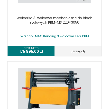
URZĄDZENIA WIELOCZYNNOŚCIOWE
WALCARKI DO BLACHY
Walcarka 3-walcowa mechaniczna do blach
WALCARKI DO BLACHY MAC BENDING
stalowych PRM-MS 220×3050
WALCARKI DO BLACHY METALLKRAFT
WIERTARKI KOLUMNOWE, SŁUPOWE, STOŁOWE
Walcarki MAC Bending 3 walcowe serii PRM
WIERTARKI MAGNETYCZNE
WIERTARKO - FREZARKI STOŁOWE DO METALU, WIELOFUNKCYJNE
CENA NETTO
175 895,00
zł
Szczegóły
WYKRAWARKI DO BLACHY, PNEUMATYCZNE
ZAGINARKI DO BLACHY, MECHANICZNE
ŻŁOBIARKI DO BLACHY
WYPOSAŻENIE DODATKOWE METALLKRAFT
WYPOSAŻENIE DODATKOWE OPTIMUM
URZĄDZENIA WARSZTATOWE I TRANSPORTOWE
SPRZĘT CZYSZCZĄCY
SPRĘŻARKI I NARZĘDZIA PNEUMATYCZNE