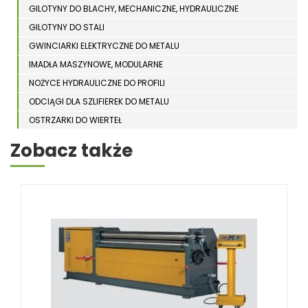
GILOTYNY DO BLACHY, MECHANICZNE, HYDRAULICZNE
GILOTYNY DO STALI
GWINCIARKI ELEKTRYCZNE DO METALU
IMADŁA MASZYNOWE, MODULARNE
NOŻYCE HYDRAULICZNE DO PROFILI
ODCIĄGI DLA SZLIFIEREK DO METALU
OSTRZARKI DO WIERTEŁ
PIŁY TARCZOWE DO METALU, ALUMINIUM
Zobacz także
PIŁY TAŚMOWE DO METALU
POLERKI
PRASY DO OBRÓBKI PLASTYCZNEJ METALU
SPĘCZARKI
STOJAKI
STOŁY ROLKOWE
SZLIFIERKI DO METALU, PŁASZCZYZN
TOKARKI
TOKARKI CNC