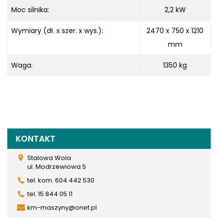
Moc silnika:
2,2 kW
Wymiary (dł. x szer. x wys.):
2470 x 750 x
1210
mm
Waga:
1350 kg
KONTAKT
Stalowa Wola
ul. Modrzewiowa 5
tel. kom. 604 442 530
tel. 15 844 05 11
km-maszyny@onet.pl