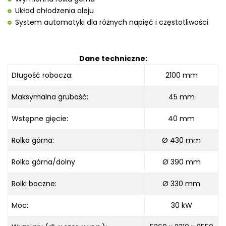
Układ chłodzenia oleju
System automatyki dla różnych napięć i częstotliwości
Dane techniczne:
Długość robocza
:
2100
mm
Maksymalna grubość
:
45 mm
Wstępne gięcie
:
40 mm
Rolka górna:
Ø
430 mm
Rolka górna/dolny
Ø
390 mm
Rolki boczne:
Ø 330
mm
Moc:
30 kW