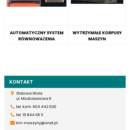
AUTOMATYCZNY SYSTEM
WYTRZYMAŁE KORPUSY
RÓWNOWAŻENIA
MASZYN
KONTAKT
Stalowa Wola
ul. Modrzewiowa 5
tel. kom. 604 442 530
tel. 15 844 05 11
km-maszyny@onet.pl