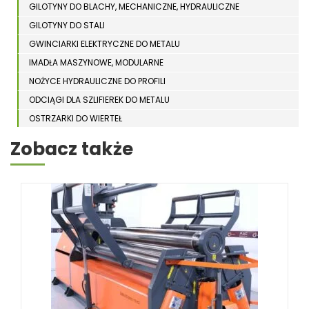
GILOTYNY DO BLACHY, MECHANICZNE, HYDRAULICZNE
GILOTYNY DO STALI
GWINCIARKI ELEKTRYCZNE DO METALU
IMADŁA MASZYNOWE, MODULARNE
NOŻYCE HYDRAULICZNE DO PROFILI
ODCIĄGI DLA SZLIFIEREK DO METALU
OSTRZARKI DO WIERTEŁ
PIŁY TARCZOWE DO METALU, ALUMINIUM
Zobacz także
PIŁY TAŚMOWE DO METALU
POLERKI
PRASY DO OBRÓBKI PLASTYCZNEJ METALU
SPĘCZARKI
STOJAKI
STOŁY ROLKOWE
SZLIFIERKI DO METALU, PŁASZCZYZN
TOKARKI
TOKARKI CNC