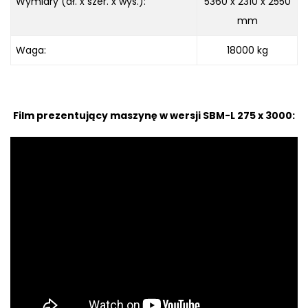
Wymiary (dł. x szer. x wys.):
5360 x 2310 x
2550
mm
Waga:
18000 kg
Film prezentujący maszynę w wersji SBM-L 275 x 3000
: