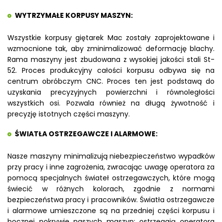
WYTRZYMAŁE KORPUSY MASZYN:
Wszystkie korpusy giętarek Mac zostały zaprojektowane i
wzmocnione tak, aby zminimalizować deformację blachy.
Rama maszyny jest zbudowana z wysokiej jakości stali St-
52. Proces produkcyjny całości korpusu odbywa się na
centrum obróbczym CNC. Proces ten jest podstawą do
uzyskania precyzyjnych powierzchni i równoległości
wszystkich osi. Pozwala również na długą żywotność i
precyzję istotnych części maszyny.
ŚWIATŁA OSTRZEGAWCZE I ALARMOWE:
Nasze maszyny minimalizują niebezpieczeństwo wypadków
przy pracy i inne zagrożenia, zwracając uwagę operatora za
pomocą specjalnych świateł ostrzegawczych, które mogą
świecić w różnych kolorach, zgodnie z normami
bezpieczeństwa pracy i pracowników. Światła ostrzegawcze
i alarmowe umieszczone są na przedniej części korpusu i
bocznej pokrywie naszych maszyn; ostrzegają operatora