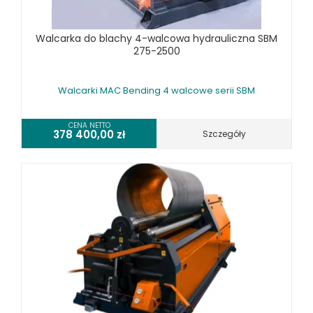
SPRZĘT SPAWALNICZY
RÓŻNE OKAZJE
Walcarka do blachy 4-walcowa hydrauliczna SBM
275-2500
KOSZT DOSTAWY
Walcarki MAC Bending 4 walcowe serii SBM
CENA NETTO
378 400,00
zł
Szczegóły