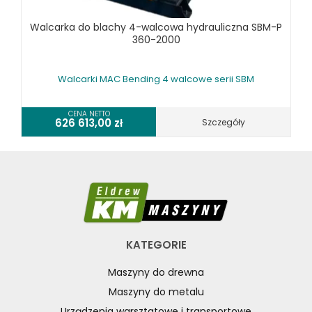
Walcarka do blachy 4-walcowa hydrauliczna SBM-P
360-2000
Walcarki MAC Bending 4 walcowe serii SBM
CENA NETTO
626 613,00
zł
Szczegóły
KATEGORIE
Maszyny do drewna
Maszyny do metalu
Urządzenia warsztatowe i transportowe