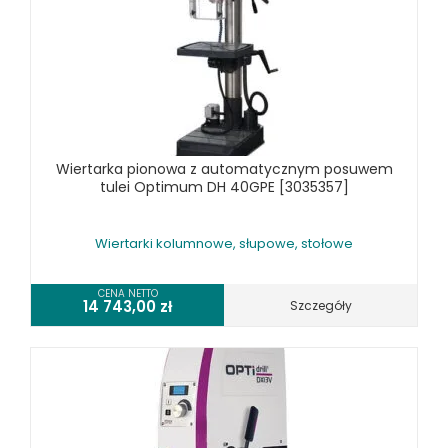
SPRĘŻARKI I NARZĘDZIA PNEUMATYCZNE
SPRZĘT SPAWALNICZY
RÓŻNE OKAZJE
KOSZT DOSTAWY
Wiertarka pionowa z automatycznym posuwem
tulei Optimum DH 40GPE [3035357]
Wiertarki kolumnowe, słupowe, stołowe
CENA NETTO
14 743,00
zł
Szczegóły