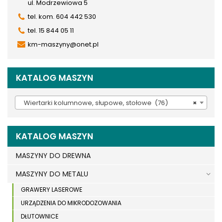
ul. Modrzewiowa 5
tel. kom. 604 442 530
tel. 15 844 05 11
km-maszyny@onet.pl
KATALOG MASZYN
Wiertarki kolumnowe, słupowe, stołowe (76)
×
KATALOG MASZYN
MASZYNY DO DREWNA
MASZYNY DO METALU
GRAWERY LASEROWE
URZĄDZENIA DO MIKRODOZOWANIA
DŁUTOWNICE