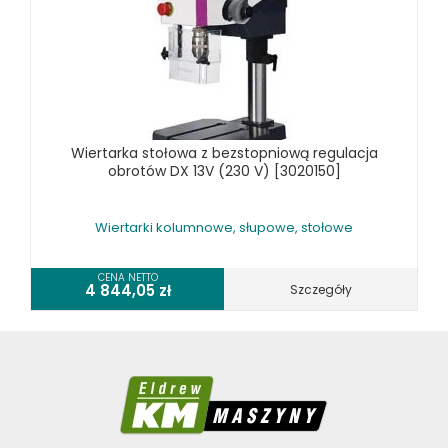
Wiertarka stołowa z bezstopniową regulacja
obrotów DX 13V (230 V) [3020150]
Wiertarki kolumnowe, słupowe, stołowe
CENA NETTO
4 844,05
zł
Szczegóły