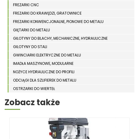
FREZARKI CNC
FREZARKI DO KRAWĘDZI, GRATOWNICE
FREZARKI KONWENCJONALNE, PIONOWE DO METALU
GIĘTARKI DO METALU
GILOTYNY DO BLACHY, MECHANICZNE, HYDRAULICZNE
GILOTYNY DO STALI
GWINCIARKI ELEKTRYCZNE DO METALU
IMADŁA MASZYNOWE, MODULARNE
NOŻYCE HYDRAULICZNE DO PROFILI
ODCIĄGI DLA SZLIFIEREK DO METALU
OSTRZARKI DO WIERTEŁ
PIŁY TARCZOWE DO METALU, ALUMINIUM
Zobacz także
PIŁY TAŚMOWE DO METALU
POLERKI
PRASY DO OBRÓBKI PLASTYCZNEJ METALU
SPĘCZARKI
STOJAKI