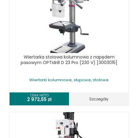
STOŁY ROLKOWE
SZLIFIERKI DO METALU, PŁASZCZYZN
TOKARKI
TOKARKI CNC
URZĄDZENIA WIELOCZYNNOŚCIOWE
WALCARKI DO BLACHY
Wiertarka stołowa kolumnowa z napędem
WIERTARKI KOLUMNOWE, SŁUPOWE, STOŁOWE
pasowym OPTIdrill D 23 Pro (230 V) [3003015]
WIERTARKI MAGNETYCZNE
WIERTARKO - FREZARKI STOŁOWE DO METALU, WIELOFUNKCYJNE
Wiertarki kolumnowe, słupowe, stołowe
WYKRAWARKI DO BLACHY, PNEUMATYCZNE
ZAGINARKI DO BLACHY, MECHANICZNE
CENA NETTO
2 972,55
zł
Szczegóły
ŻŁOBIARKI DO BLACHY
WYPOSAŻENIE DODATKOWE METALLKRAFT
WYPOSAŻENIE DODATKOWE OPTIMUM
URZĄDZENIA WARSZTATOWE I TRANSPORTOWE
SPRZĘT CZYSZCZĄCY