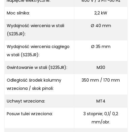
Napięcie elektryczne:
400 V / 3 Ph ~50 Hz
Moc silnika:
2,2 kW
Wydajność wiercenia w stali
Ø 40 mm
(S235JR):
Wydajność wiercenia ciągłego
Ø 35 mm
w stali (S235JR):
Gwintowanie w stali (S235JR):
M30
Odległość środek kolumny
350 mm / 170 mm
wrzeciona / skok pinoli:
Uchwyt wrzeciona:
MT4
Posuw tulei wrzeciona:
3 stopnie; 0,1/ 0,2
mm/obr.