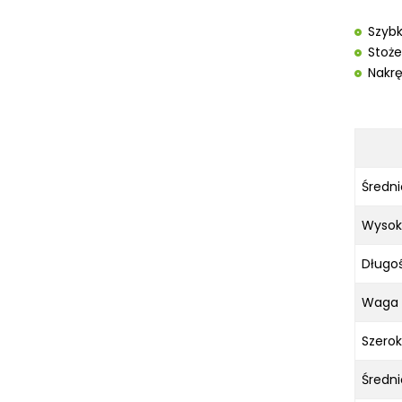
URZĄDZENIA WARSZTATOWE I
TRANSPORTOWE
Szybk
SPRZĘT CZYSZCZĄCY
Stoże
Nakrę
SPRĘŻARKI I NARZĘDZIA
PNEUMATYCZNE
SPRZĘT SPAWALNICZY
RÓŻNE OKAZJE
Średni
KOSZT DOSTAWY
Wysok
Długoś
Waga 
Szerok
Średni