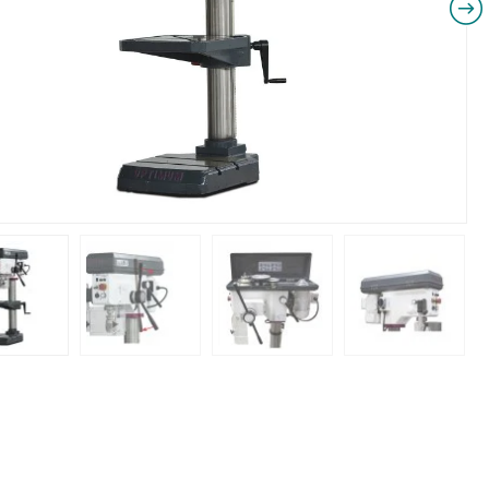
NIKI I URZĄDZENIA
STOŁY SZLIFIE
CHOWE
SZLIFIERKI DO
RY WARSZTATOWE UNICRAFT
UCHWYTY DO
NAJAZDOWE UNICRAFT
WYPOSAŻENI
 ZABEZPIECZAJĄCE UNICRAFT
NOŻYCOWE UNICRAFT
E BRAMOWE UNICRAFT
NIA TRANSPORTOWE UNICRAFT
KI UNICRAFT
ATORY UNICRAFT
ALETOWE UNICRAFT
IKI ŚCIENNE UNICRAFT
WE
ŻENIE DODATKOWE
FT