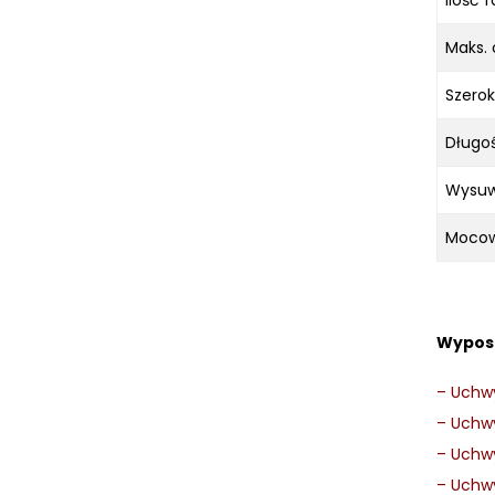
Ilość f
Maks. 
Szerok
Długoś
Wysuw
Mocow
Wypos
–
Uchwy
–
Uchwy
–
Uchwy
–
Uchwy