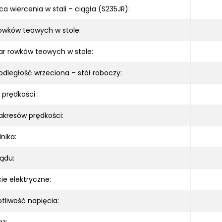
ca wiercenia w stali – ciągła (S235JR):
rowków teowych w stole:
r rowków teowych w stole:
odległość wrzeciona – stół roboczy:
 prędkości :
zakresów prędkości:
nika:
ądu:
ie elektryczne:
tliwość napięcia: