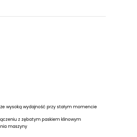
także wysoką wydajność przy stałym momencie
ołączeniu z zębatym paskiem klinowym
ania maszyny