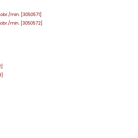
br./min. [3050571]
obr./min. [3050572]
2]
3]