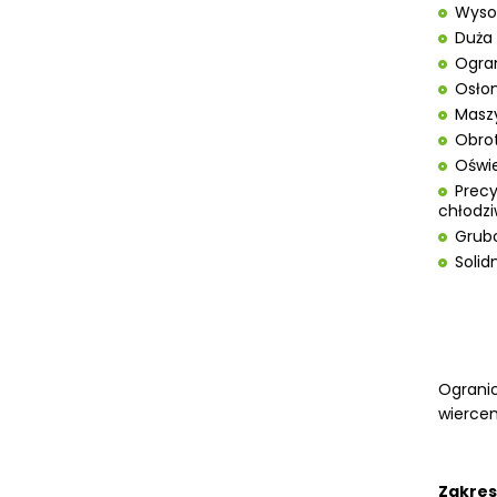
STOŁY ROLKOWE
Wysok
SZLIFIERKI DO METALU, PŁASZCZYZN
Duża 
Ogran
TOKARKI
Osło
TOKARKI CNC
Masz
URZĄDZENIA WIELOCZYNNOŚCIOWE
Obro
WALCARKI DO BLACHY
Oświe
WIERTARKI KOLUMNOWE, SŁUPOWE,
Precy
STOŁOWE
chłodz
WIERTARKI MAGNETYCZNE
Grubo
Solid
WIERTARKO - FREZARKI STOŁOWE DO
METALU, WIELOFUNKCYJNE
WYKRAWARKI DO BLACHY,
PNEUMATYCZNE
ZAGINARKI DO BLACHY, MECHANICZNE
Ogranic
ŻŁOBIARKI DO BLACHY
wiercen
WYPOSAŻENIE DODATKOWE
METALLKRAFT
WYPOSAŻENIE DODATKOWE OPTIMUM
Zakres