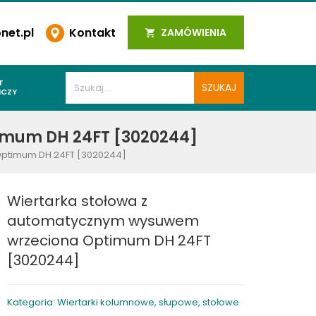
et.pl
Kontakt
ZAMÓWIENIA
T
ICZY
PAWALNICZE
imum DH 24FT [3020244]
 SPOIN
Optimum DH 24FT [3020244]
PAWALNICZE
WALNICZE
Wiertarka stołowa z
Y SPAWALNICZE
automatycznym wysuwem
 PLAZMOWE
wrzeciona Optimum DH 24FT
[3020244]
PAWALNICZE
Kategoria: Wiertarki kolumnowe, słupowe, stołowe
LNICZE