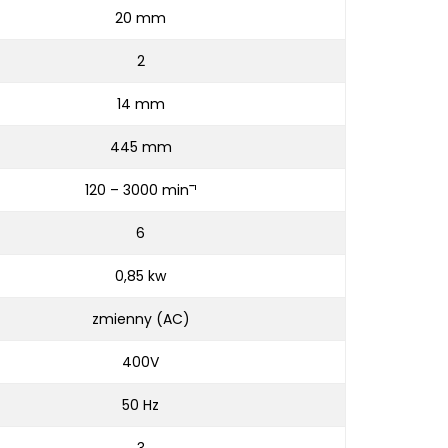
20 mm
2
14 mm
445 mm
120 – 3000 min¯¹
6
0,85 kw
zmienny (AC)
400V
50 Hz