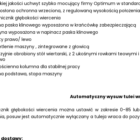
iej jakości uchwyt szybko mocujący firmy Optimum w standard
osłona ochronna wrzeciona, z regulowaną wysokością położenia
icznik głębokości wiercenia
na paska klinowego wyposażona w krańcówkę zabezpieczającą
yna wyposażona w napinacz paska klinowego
ty prawo/ lewo
tlenie maszyny , zintegrowane z głowicą
zyjnie obrobiony stół wiertarski, z 2 ukośnymi rowkami teowy
iwo
ścienna kolumna dla stabilnej pracy
na podstawa, stopa maszyny
Automatyczny wysuw tulei w
znik głębokości wiercenia można ustawić w zakresie 0–85 lub
ia, posuw jest automatycznie wyłączany a tuleja wraca do pozycj
 dostawy: