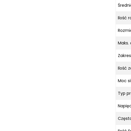
Średni
Ilość 
Rozmia
Maks. 
Zakres
Ilość 
Moc sil
Typ pr
Napięc
Często