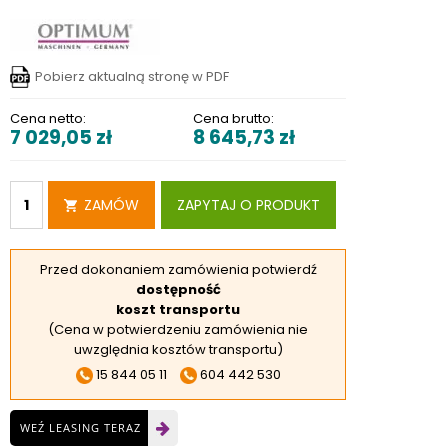
RSKIE
 ELEKTROD
Pobierz aktualną stronę w PDF
 OBROTNIKÓW
E DODATKOWE
Cena netto:
Cena brutto:
7 029,05
zł
8 645,73
zł
ZAMÓW
ZAPYTAJ O PRODUKT
Przed dokonaniem zamówienia potwierdź
dostępność
koszt transportu
(Cena w potwierdzeniu zamówienia nie
uwzględnia kosztów transportu)
15 844 05 11
604 442 530
WEŹ LEASING TERAZ