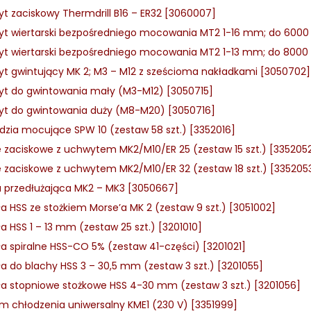
t zaciskowy Thermdrill B16 – ER32 [3060007]
t wiertarski bezpośredniego mocowania MT2 1-16 mm; do 6000 o
t wiertarski bezpośredniego mocowania MT2 1-13 mm; do 8000 
t gwintujący MK 2; M3 – M12 z sześcioma nakładkami [3050702]
t do gwintowania mały (M3-M12) [3050715]
t do gwintowania duży (M8-M20) [3050716]
dzia mocujące SPW 10 (zestaw 58 szt.) [3352016]
e zaciskowe z uchwytem MK2/M10/ER 25 (zestaw 15 szt.) [335205
e zaciskowe z uchwytem MK2/M10/ER 32 (zestaw 18 szt.) [335205
a przedłużająca MK2 – MK3 [3050667]
ła HSS ze stożkiem Morse’a MK 2 (zestaw 9 szt.) [3051002]
ła HSS 1 – 13 mm (zestaw 25 szt.) [3201010]
ła spiralne HSS-CO 5% (zestaw 41-części) [3201021]
ła do blachy HSS 3 – 30,5 mm (zestaw 3 szt.) [3201055]
ła stopniowe stożkowe HSS 4-30 mm (zestaw 3 szt.) [3201056]
m chłodzenia uniwersalny KME1 (230 V) [3351999]