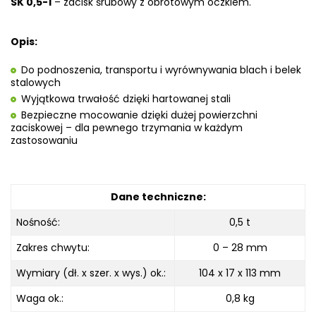
SK 0,5-1
–
zacisk śrubowy z obrotowym oczkiem.
Opis:
Do podnoszenia, transportu i wyrównywania blach i belek
stalowych
Wyjątkowa trwałość dzięki hartowanej stali
Bezpieczne mocowanie dzięki dużej powierzchni
zaciskowej – dla pewnego trzymania w każdym
zastosowaniu
Dane techniczne:
Nośność:
0,5 t
Zakres chwytu:
0 – 28 mm
Wymiary (dł. x szer. x wys.) ok.:
104 x 17 x 113 mm
Waga ok.:
0,8 kg