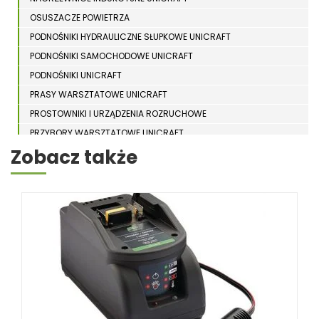
OSUSZACZE POWIETRZA
PODNOŚNIKI HYDRAULICZNE SŁUPKOWE UNICRAFT
PODNOŚNIKI SAMOCHODOWE UNICRAFT
PODNOŚNIKI UNICRAFT
PRASY WARSZTATOWE UNICRAFT
PROSTOWNIKI I URZĄDZENIA ROZRUCHOWE
PRZYBORY WARSZTATOWE UNICRAFT
Zobacz także
RAMPY NAJAZDOWE UNICRAFT
STACJE ZASILANIA
STOJAKI ZABEZPIECZAJĄCE UNICRAFT
STOŁY NOŻYCOWE UNICRAFT
SUWNICE BRAMOWE UNICRAFT
URZĄDZENIA TRANSPORTOWE UNICRAFT
WCIĄGARKI UNICRAFT
WENTYLATORY UNICRAFT
WÓZKI PALETOWE UNICRAFT