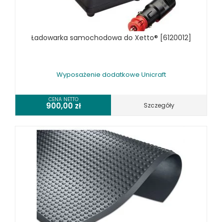
WYSIĘGNIKI ŚCIENNE UNICRAFT
WYPOSAŻENIE DODATKOWE UNICRAFT
SPRZĘT CZYSZCZĄCY
Ładowarka samochodowa do Xetto® [6120012]
SPRĘŻARKI I NARZĘDZIA PNEUMATYCZNE
SPRZĘT SPAWALNICZY
Wyposażenie dodatkowe Unicraft
RÓŻNE OKAZJE
CENA NETTO
900,00
zł
Szczegóły
KOSZT DOSTAWY