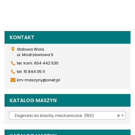
KONTAKT
Stalowa Wola
ul. Modrzewiowa 5
tel. kom. 604 442 530
tel. 15 844 05 11
km-maszyny@onet.pl
KATALOG MASZYN
Zaginarki do blachy, mechaniczne (155)
×