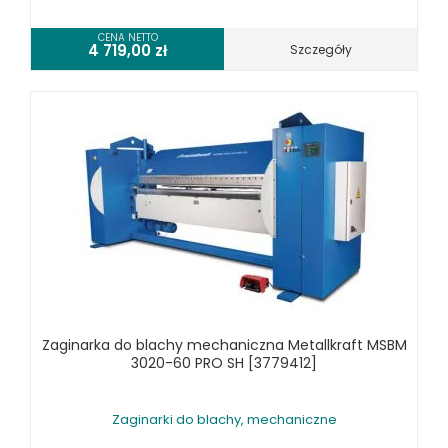
ZAGINARKI DO BLACHY, MECHANICZNE
CENA NETTO
4 719,00
zł
Szczegóły
ŻŁOBIARKI DO BLACHY
WYPOSAŻENIE DODATKOWE METALLKRAFT
WYPOSAŻENIE DODATKOWE OPTIMUM
URZĄDZENIA WARSZTATOWE I TRANSPORTOWE
SPRZĘT CZYSZCZĄCY
SPRĘŻARKI I NARZĘDZIA PNEUMATYCZNE
SPRZĘT SPAWALNICZY
RÓŻNE OKAZJE
KOSZT DOSTAWY
Zaginarka do blachy mechaniczna Metallkraft MSBM
3020-60 PRO SH [3779412]
Zaginarki do blachy, mechaniczne