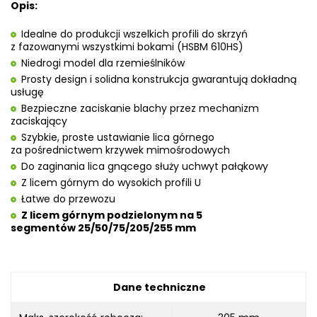
Opis:
Idealne do produkcji wszelkich profili do skrzyń
z fazowanymi wszystkimi bokami (HSBM 610HS)
Niedrogi model dla rzemieślników
Prosty design i solidna konstrukcja gwarantują dokładną
usługę
Bezpieczne zaciskanie blachy przez mechanizm
zaciskający
Szybkie, proste ustawianie lica górnego
za pośrednictwem krzywek mimośrodowych
Do zaginania lica gnącego służy uchwyt pałąkowy
Z licem górnym do wysokich profili U
Łatwe do przewozu
Z licem górnym podzielonym na 5
segmentów 25/50/75/205/255 mm
Dane techniczne