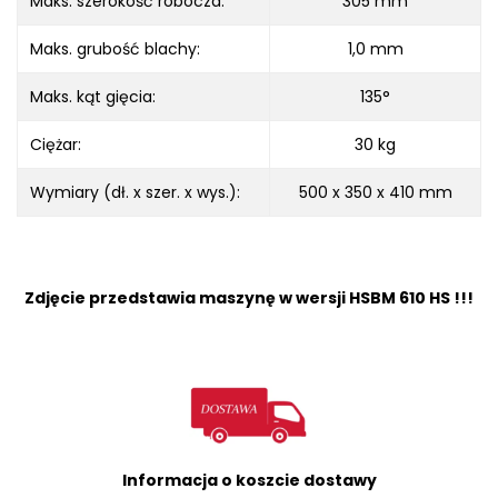
Maks. szerokość robocza:
305 mm
Maks. grubość blachy:
1,0 mm
Maks. kąt gięcia:
135°
Ciężar:
30 kg
Wymiary (dł. x szer. x wys.):
500 x 350 x 410 mm
Zdjęcie przedstawia maszynę w wersji HSBM 610 HS !!!
Informacja o koszcie dostawy