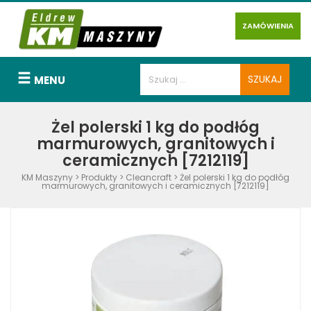
ZAMÓWIENIA
MENU
Żel polerski 1 kg do podłóg
marmurowych, granitowych i
ceramicznych [7212119]
KM Maszyny
>
Produkty
>
Cleancraft
>
Żel polerski 1 kg do podłóg
marmurowych, granitowych i ceramicznych [7212119]