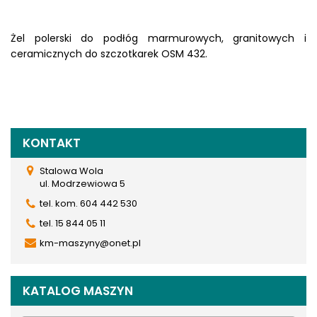
Żel polerski do podłóg marmurowych, granitowych i
ceramicznych do szczotkarek OSM 432.
KONTAKT
Stalowa Wola
ul. Modrzewiowa 5
tel. kom. 604 442 530
tel. 15 844 05 11
km-maszyny@onet.pl
KATALOG MASZYN