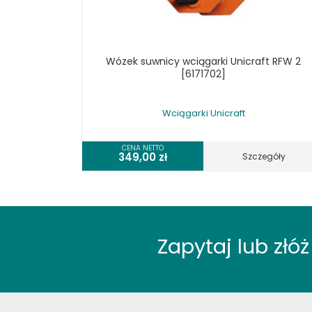
Wózek suwnicy wciągarki Unicraft RFW 2
[6171702]
Wciągarki Unicraft
CENA NETTO
349,00
zł
Szczegóły
Zapytaj lub zł