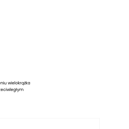
niu wielokrążka
zeciwległym