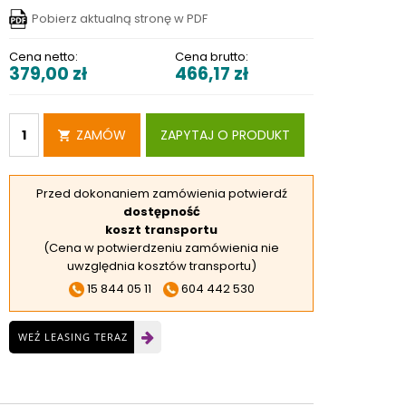
RSKIE
Pobierz aktualną stronę w PDF
 ELEKTROD
Cena netto:
Cena brutto:
379,00
zł
466,17
zł
 OBROTNIKÓW
E DODATKOWE
ZAMÓW
ZAPYTAJ O PRODUKT
Przed dokonaniem zamówienia potwierdź
dostępność
koszt transportu
(Cena w potwierdzeniu zamówienia nie
uwzględnia kosztów transportu)
15 844 05 11
604 442 530
WEŹ LEASING TERAZ