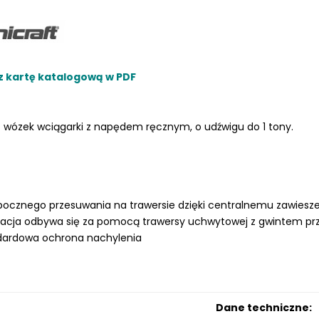
z kartę katalogową w PDF
LKRAFT
MUM
 wózek wciągarki z napędem ręcznym, o udźwigu do 1 tony.
bocznego przesuwania na trawersie dzięki centralnemu zawiesze
acja odbywa się za pomocą trawersy uchwytowej z gwintem pr
dardowa ochrona nachylenia
Dane techniczne: