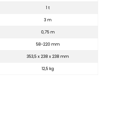
1 t
3 m
0,75 m
58-220 mm
353,5 x 238 x 238 mm
12,5 kg