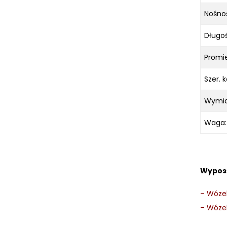
URZĄDZENIA TRANSPORTOWE
UNICRAFT
Nośno
WCIĄGARKI UNICRAFT
Długo
WENTYLATORY UNICRAFT
WÓZKI PALETOWE UNICRAFT
Promie
WYSIĘGNIKI ŚCIENNE UNICRAFT
Szer. 
WYPOSAŻENIE DODATKOWE UNICRAFT
SPRZĘT CZYSZCZĄCY
Wymi
SPRĘŻARKI I NARZĘDZIA
PNEUMATYCZNE
Waga:
SPRZĘT SPAWALNICZY
RÓŻNE OKAZJE
Wypos
KOSZT DOSTAWY
–
Wózek
–
Wózek