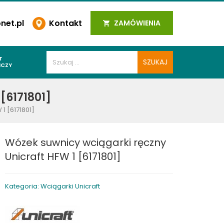
et.pl
Kontakt
ZAMÓWIENIA
T
ICZY
PAWALNICZE
[6171801]
 SPOIN
1 [6171801]
PAWALNICZE
WALNICZE
Wózek suwnicy wciągarki ręczny
Y SPAWALNICZE
Unicraft HFW 1 [6171801]
 PLAZMOWE
PAWALNICZE
Kategoria: Wciągarki Unicraft
LNICZE