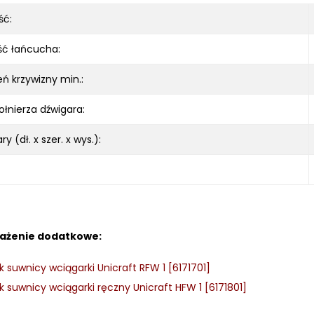
ść:
ść łańcucha:
ń krzywizny min.:
kołnierza dźwigara:
ary
(dł. x szer. x wys.):
ażenie dodatkowe:
 suwnicy wciągarki Unicraft RFW 1 [6171701]
 suwnicy wciągarki ręczny Unicraft HFW 1 [6171801]