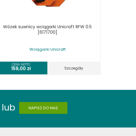
Wózek suwnicy wciągarki Unicraft RFW 0.5
[6171700]
Wciągarki Unicraft
CENA NETTO
159,00
zł
Szczegóły
lub
NAPISZ DO NAS