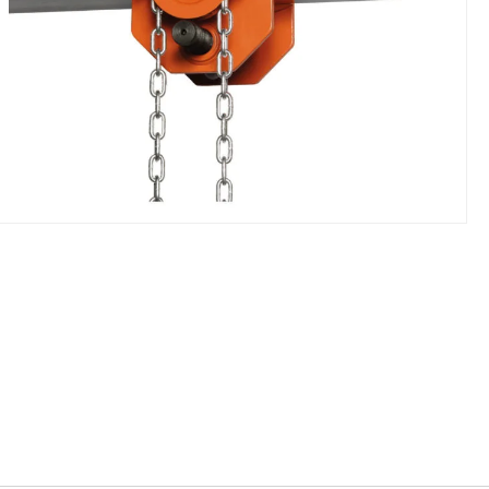
NIKI I URZĄDZENIA
STOŁY SZLIFIE
CHOWE
SZLIFIERKI DO
RY WARSZTATOWE UNICRAFT
UCHWYTY DO
NAJAZDOWE UNICRAFT
WYPOSAŻENI
 ZABEZPIECZAJĄCE UNICRAFT
NOŻYCOWE UNICRAFT
E BRAMOWE UNICRAFT
NIA TRANSPORTOWE UNICRAFT
KI UNICRAFT
ATORY UNICRAFT
ALETOWE UNICRAFT
IKI ŚCIENNE UNICRAFT
WE
ŻENIE DODATKOWE
FT