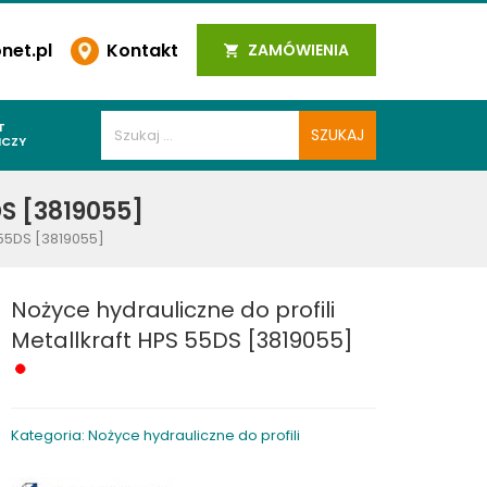
et.pl
Kontakt
ZAMÓWIENIA
T
ICZY
PAWALNICZE
DS [3819055]
 SPOIN
 55DS [3819055]
PAWALNICZE
WALNICZE
Nożyce hydrauliczne do profili
Y SPAWALNICZE
Metallkraft HPS 55DS [3819055]
 PLAZMOWE
PAWALNICZE
Kategoria: Nożyce hydrauliczne do profili
LNICZE