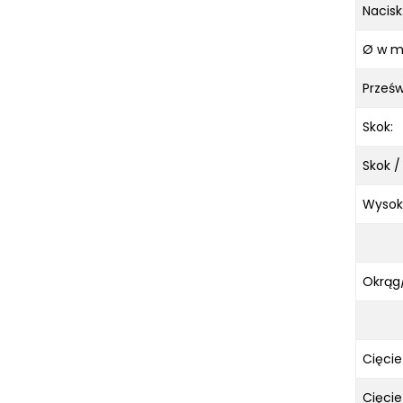
URZĄDZENIA WARSZTATOWE I
Nacisk
TRANSPORTOWE
Ø w ma
SPRZĘT CZYSZCZĄCY
SPRĘŻARKI I NARZĘDZIA
Prześw
PNEUMATYCZNE
Skok:
SPRZĘT SPAWALNICZY
RÓŻNE OKAZJE
Skok /
KOSZT DOSTAWY
Wysoko
Okrąg/
Cięcie
Cięcie