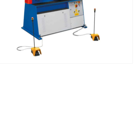
NIKI I URZĄDZENIA
STOŁY SZLIFIE
CHOWE
SZLIFIERKI DO
RY WARSZTATOWE UNICRAFT
UCHWYTY DO
NAJAZDOWE UNICRAFT
WYPOSAŻENI
 ZABEZPIECZAJĄCE UNICRAFT
NOŻYCOWE UNICRAFT
E BRAMOWE UNICRAFT
NIA TRANSPORTOWE UNICRAFT
KI UNICRAFT
ATORY UNICRAFT
ALETOWE UNICRAFT
IKI ŚCIENNE UNICRAFT
WE
ŻENIE DODATKOWE
FT