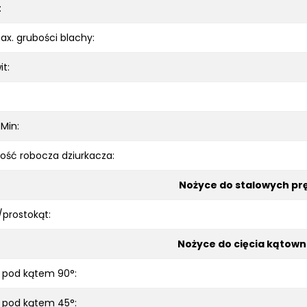
:
x. grubości blachy:
it:
 Min:
ść robocza dziurkacza:
Nożyce do stalowych pr
prostokąt:
Nożyce do cięcia kątow
 pod kątem 90°:
 pod kątem 45°: