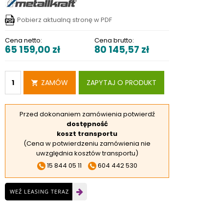
RSKIE
Pobierz aktualną stronę w PDF
 ELEKTROD
 OBROTNIKÓW
Cena netto:
Cena brutto:
65 159,00
zł
80 145,57
zł
E DODATKOWE
ZAMÓW
ZAPYTAJ O PRODUKT
Przed dokonaniem zamówienia potwierdź
dostępność
koszt transportu
(Cena w potwierdzeniu zamówienia nie
uwzględnia kosztów transportu)
15 844 05 11
604 442 530
WEŹ LEASING TERAZ