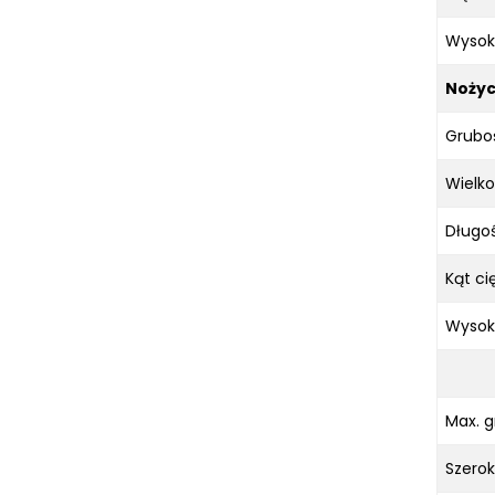
Wysok
Nożyc
Gruboś
Wielko
Długoś
Kąt ci
Wysok
Max. 
Szerok