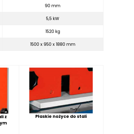
90 mm
5,5 kW
1520 kg
1500 x 950 x 1880 mm
Płaskie nożyce do stali
li z
nym