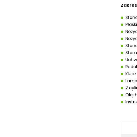
STOŁY ROLKOWE
Zakres
SZLIFIERKI DO METALU, PŁASZCZYZN
Stano
TOKARKI
Płask
TOKARKI CNC
Nożyc
URZĄDZENIA WIELOCZYNNOŚCIOWE
Nożyc
WALCARKI DO BLACHY
Stan
WIERTARKI KOLUMNOWE, SŁUPOWE,
Stem
STOŁOWE
Uchw
WIERTARKI MAGNETYCZNE
Reduk
WIERTARKO - FREZARKI STOŁOWE DO
Kluc
METALU, WIELOFUNKCYJNE
Lamp
WYKRAWARKI DO BLACHY,
2 cyl
PNEUMATYCZNE
Olej 
ZAGINARKI DO BLACHY, MECHANICZNE
Instr
ŻŁOBIARKI DO BLACHY
WYPOSAŻENIE DODATKOWE
METALLKRAFT
WYPOSAŻENIE DODATKOWE OPTIMUM