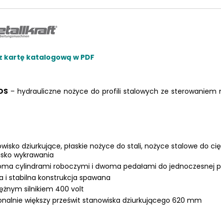
LKRAFT
z kartę katalogową w PDF
MUM
DS
– hydrauliczne nożyce do profili stalowych ze sterowaniem 
wisko dziurkujące, płaskie nożyce do stali, nożyce stalowe do ci
isko wykrawania
ma cylindrami roboczymi i dwoma pedałami do jednoczesnej prac
a i stabilna konstrukcja spawana
ężnym silnikiem 400 volt
nalnie większy prześwit
stanowiska dziurkującego
620 mm