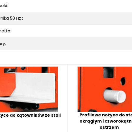
kość:
nika 50 Hz :
etto:
ry;
Profilowe nożyce do sta
yce do kątowników ze stali
okrągłym i czworokąt
ostrzem