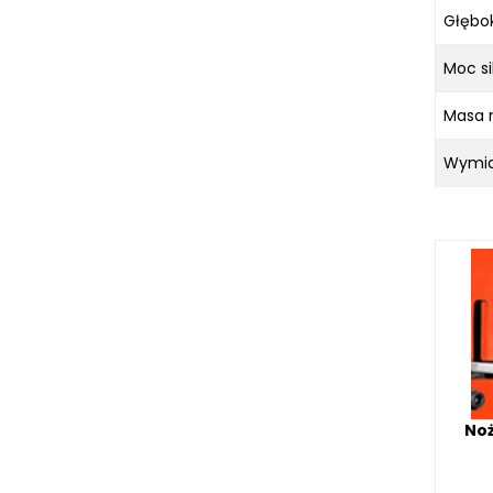
Głębo
Moc sil
Masa n
Wymia
Noż