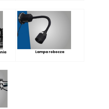
Lampa robocza
nia