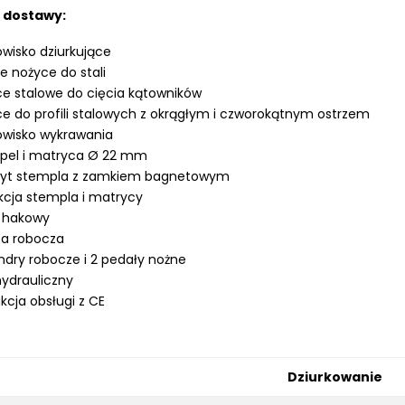
 dostawy:
wisko dziurkujące
ie nożyce do stali
e stalowe do cięcia kątowników
e do profili stalowych z okrągłym i czworokątnym ostrzem
owisko wykrawania
pel i matryca
Ø
22 mm
yt stempla z zamkiem bagnetowym
cja stempla i matrycy
z hakowy
a robocza
indry robocze i 2 pedały nożne
hydrauliczny
ukcja obsługi z CE
Dziurkowanie