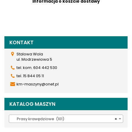
Informacja o koszcie dostawy
KONTAKT
Stalowa Wola
ul. Modrzewiowa 5
tel. kom. 604 442 530
tel. 15 844 05 11
km-maszyny@onet.pl
KATALOG MASZYN
Prasy krawędziowe (101)
×