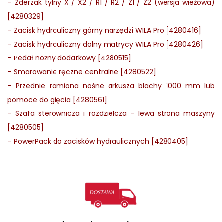
–
Zderzak tylny X / X2 / R1 / R2 / Z1 / Z2 (wersja wieżowa)
[4280329]
–
Zacisk hydrauliczny górny narzędzi WILA Pro [4280416]
–
Zacisk hydrauliczny dolny matrycy WILA Pro [4280426]
–
Pedał nożny dodatkowy [4280515]
–
Smarowanie ręczne centralne [4280522]
–
Przednie ramiona nośne arkusza blachy 1000 mm lub
pomoce do gięcia [4280561]
–
Szafa sterownicza i rozdzielcza – lewa strona maszyny
[4280505]
–
PowerPack do zacisków hydraulicznych [4280405]