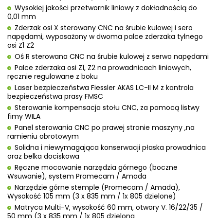
Wysokiej jakości przetwornik liniowy z dokładnością do
0,01 mm
Zderzak osi X sterowany CNC na śrubie kulowej i sero
napędami, wyposażony w dwoma palce zderzaka tylnego
osi Z1 Z2
Oś R sterowana CNC na śrubie kulowej z serwo napędami
Palce zderzaka osi Z1, Z2 na prowadnicach liniowych,
ręcznie regulowane z boku
Laser bezpieczeństwa Fiessler AKAS LC-II M z kontrola
bezpieczeństwa prasy FMSC
Sterowanie kompensacja stołu CNC, za pomocą listwy
fimy WILA
Panel sterowania CNC po prawej stronie maszyny ,na
ramieniu obrotowym
Solidna i niewymagająca konserwacji płaska prowadnica
oraz belka dociskowa
Ręczne mocowanie narzędzia górnego (boczne
Wsuwanie), system Promecam / Amada
Narzędzie górne stemple (Promecam / Amada),
Wysokość 105 mm (3 x 835 mm / 1x 805 dzielone)
Matryca Multi-V, wysokość 60 mm, otwory V. 16/22/35 /
50 mm (3 x 835 mm / 1x 805 dzielona