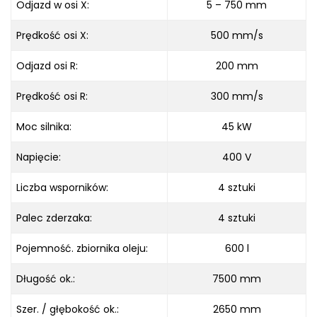
Odjazd w osi X:
5 – 750 mm
Prędkość osi X:
500 mm/s
Odjazd osi R:
200 mm
Prędkość osi R:
300 mm/s
Moc silnika:
45 kW
Napięcie:
400 V
Liczba wsporników:
4 sztuki
Palec zderzaka:
4 sztuki
Pojemność. zbiornika oleju:
600 l
Długość ok.:
7500 mm
Szer. / głębokość ok.:
2650 mm