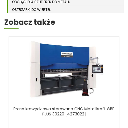
ODCIĄGI DLA SZLIFIEREK DO METALU
OSTRZARKI DO WIERTEŁ
PIŁY TARCZOWE DO METALU, ALUMINIUM
Zobacz także
PIŁY TAŚMOWE DO METALU
POLERKI
PRASY DO OBRÓBKI PLASTYCZNEJ METALU
PRASY GNĄCE
PRASY KRAWĘDZIOWE
PRASY RAMOWE
PRASY WARSZTATOWE
SPĘCZARKI
STOJAKI
STOŁY ROLKOWE
SZLIFIERKI DO METALU, PŁASZCZYZN
Prasa krawędziowa sterowana CNC Metallkraft GBP
TOKARKI
PLUS 30220 [4273022]
TOKARKI CNC
URZĄDZENIA WIELOCZYNNOŚCIOWE