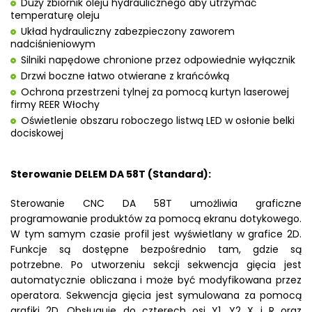
Duży zbiornik oleju hydraulicznego aby utrzymać
temperaturę oleju
Układ hydrauliczny zabezpieczony zaworem
nadciśnieniowym
Silniki napędowe chronione przez odpowiednie wyłącznik
Drzwi boczne łatwo otwierane z krańcówką
Ochrona przestrzeni tylnej za pomocą kurtyn laserowej
firmy REER Włochy
Oświetlenie obszaru roboczego listwą LED w osłonie belki
dociskowej
Sterowanie DELEM DA 58T (Standard):
Sterowanie CNC DA 58T umożliwia graficzne
programowanie produktów za pomocą ekranu dotykowego.
W tym samym czasie profil jest wyświetlany w grafice 2D.
Funkcje są dostępne bezpośrednio tam, gdzie są
potrzebne. Po utworzeniu sekcji sekwencja gięcia jest
automatycznie obliczana i może być modyfikowana przez
operatora. Sekwencja gięcia jest symulowana za pomocą
grafiki 2D. Obsługuje do czterech osi Y1, Y2 X i R oraz