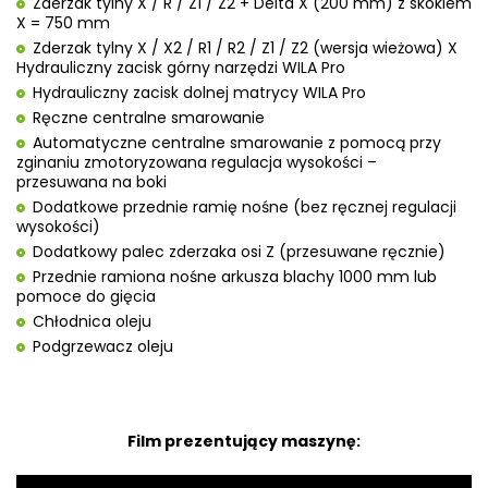
Zderzak tylny X / R / Z1 / Z2 + Delta X (200 mm) z skokiem
X = 750 mm
Zderzak tylny X / X2 / R1 / R2 / Z1 / Z2 (wersja wieżowa) X
Hydrauliczny zacisk górny narzędzi WILA Pro
Hydrauliczny zacisk dolnej matrycy WILA Pro
Ręczne centralne smarowanie
Automatyczne centralne smarowanie z pomocą przy
zginaniu zmotoryzowana regulacja wysokości –
przesuwana na boki
Dodatkowe przednie ramię nośne (bez ręcznej regulacji
wysokości)
Dodatkowy palec zderzaka osi Z (przesuwane ręcznie)
Przednie ramiona nośne arkusza blachy 1000 mm lub
pomoce do gięcia
Chłodnica oleju
Podgrzewacz oleju
Film prezentujący maszynę: