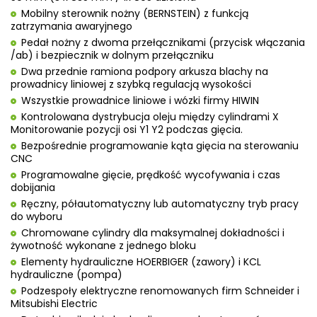
Mobilny sterownik nożny (BERNSTEIN) z funkcją
zatrzymania awaryjnego
Pedał nożny z dwoma przełącznikami (przycisk włączania
/ab) i bezpiecznik w dolnym przełączniku
Dwa przednie ramiona podpory arkusza blachy na
prowadnicy liniowej z szybką regulacją wysokości
Wszystkie prowadnice liniowe i wózki firmy HIWIN
Kontrolowana dystrybucja oleju między cylindrami X
Monitorowanie pozycji osi Y1 Y2 podczas gięcia.
Bezpośrednie programowanie kąta gięcia na sterowaniu
CNC
Programowalne gięcie, prędkość wycofywania i czas
dobijania
Ręczny, półautomatyczny lub automatyczny tryb pracy
do wyboru
Chromowane cylindry dla maksymalnej dokładności i
żywotność wykonane z jednego bloku
Elementy hydrauliczne HOERBIGER (zawory) i KCL
hydrauliczne (pompa)
Podzespoły elektryczne renomowanych firm Schneider i
Mitsubishi Electric