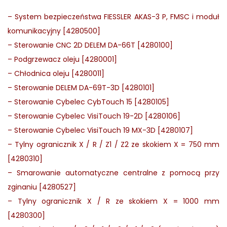
–
System bezpieczeństwa FIESSLER AKAS-3 P, FMSC i moduł
komunikacyjny [4280500]
–
Sterowanie CNC 2D DELEM DA-66T [4280100]
–
Podgrzewacz oleju [4280001]
–
Chłodnica oleju [4280011]
–
Sterowanie DELEM DA-69T-3D [4280101]
–
Sterowanie Cybelec CybTouch 15 [4280105]
–
Sterowanie Cybelec VisiTouch 19-2D [4280106]
–
Sterowanie Cybelec VisiTouch 19 MX-3D [4280107]
–
Tylny ogranicznik X / R / Z1 / Z2 ze skokiem X = 750 mm
[4280310]
–
Smarowanie automatyczne centralne z pomocą przy
zginaniu [4280527]
–
Tylny ogranicznik X / R ze skokiem X = 1000 mm
[4280300]