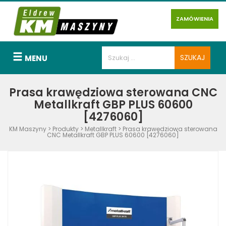
ZAMÓWIENIA
MENU
Prasa krawędziowa sterowana CNC
Metallkraft GBP PLUS 60600
[4276060]
KM Maszyny
>
Produkty
>
Metallkraft
>
Prasa krawędziowa sterowana
CNC Metallkraft GBP PLUS 60600 [4276060]