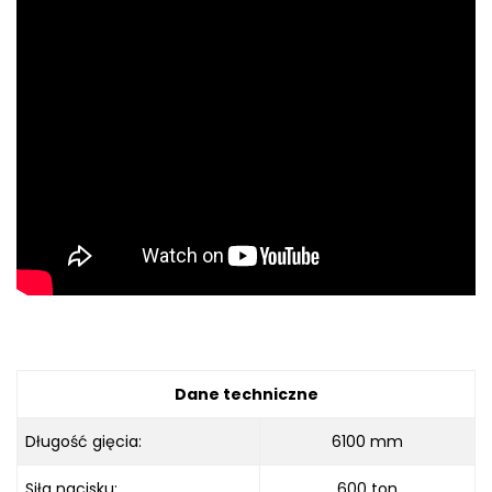
Dane techniczne
Długość gięcia:
6100 mm
Siła nacisku:
600 ton