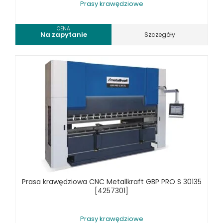
Prasy krawędziowe
WALCARKI DO BLACHY
WIERTARKI KOLUMNOWE, SŁUPOWE, STOŁOWE
CENA
Na zapytanie
Szczegóły
WIERTARKI MAGNETYCZNE
WIERTARKO - FREZARKI STOŁOWE DO METALU, WIELOFUNKCYJNE
WYKRAWARKI DO BLACHY, PNEUMATYCZNE
ZAGINARKI DO BLACHY, MECHANICZNE
ŻŁOBIARKI DO BLACHY
WYPOSAŻENIE DODATKOWE METALLKRAFT
WYPOSAŻENIE DODATKOWE OPTIMUM
URZĄDZENIA WARSZTATOWE I TRANSPORTOWE
SPRZĘT CZYSZCZĄCY
SPRĘŻARKI I NARZĘDZIA PNEUMATYCZNE
Prasa krawędziowa CNC Metallkraft GBP PRO S 30135
SPRZĘT SPAWALNICZY
[4257301]
RÓŻNE OKAZJE
Prasy krawędziowe