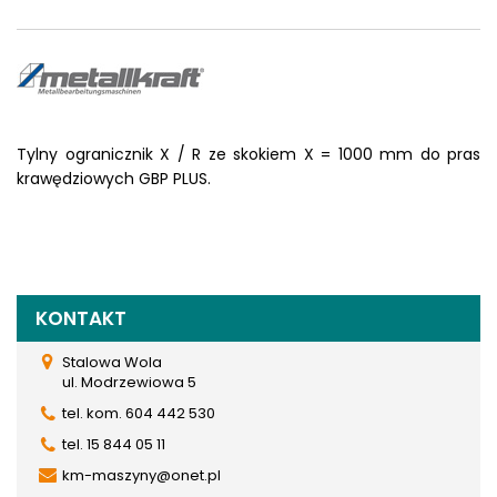
Tylny ogranicznik X / R ze skokiem X = 1000 mm do pras
krawędziowych GBP PLUS.
KONTAKT
Stalowa Wola
ul. Modrzewiowa 5
tel. kom. 604 442 530
tel. 15 844 05 11
km-maszyny@onet.pl