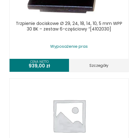
URZĄDZENIA WIELOCZYNNOŚCIOWE
WALCARKI DO BLACHY
Trzpienie dociskowe Ø 29, 24, 18, 14, 10, 5 mm WPP
WIERTARKI KOLUMNOWE, SŁUPOWE, STOŁOWE
30 BK – zestaw 6-częściowy “[4102030]
WIERTARKI MAGNETYCZNE
WIERTARKO - FREZARKI STOŁOWE DO METALU, WIELOFUNKCYJNE
Wyposażenie pras
WYKRAWARKI DO BLACHY, PNEUMATYCZNE
ZAGINARKI DO BLACHY, MECHANICZNE
CENA NETTO
939,00
zł
Szczegóły
ŻŁOBIARKI DO BLACHY
WYPOSAŻENIE DODATKOWE METALLKRAFT
WYPOSAŻENIE GRAWEREK
WYPOSAŻENIE FREZAREK KRAWĘDZIOWYCH
WYPOSAŻENIE GIĘTAREK
WYPOSAŻENIE GILOTYN
WYPOSAŻENIE GWINCIAREK
WYPOSAŻENIE ODCIĄGÓW MASZYN DO METALU
WYPOSAŻENIE PIŁ TARCZOWYCH DO METALU