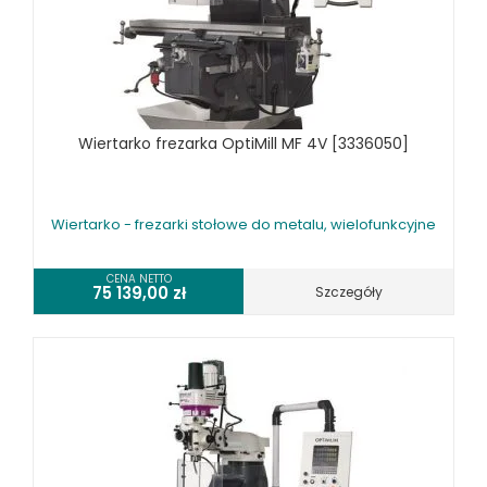
SZLIFIERKI DO METALU, PŁASZCZYZN
TOKARKI
TOKARKI CNC
URZĄDZENIA WIELOCZYNNOŚCIOWE
WALCARKI DO BLACHY
Wiertarko frezarka OptiMill MF 4V [3336050]
WIERTARKI KOLUMNOWE, SŁUPOWE, STOŁOWE
WIERTARKI MAGNETYCZNE
WIERTARKO - FREZARKI STOŁOWE DO METALU, WIELOFUNKCYJNE
Wiertarko - frezarki stołowe do metalu, wielofunkcyjne
WYKRAWARKI DO BLACHY, PNEUMATYCZNE
ZAGINARKI DO BLACHY, MECHANICZNE
CENA NETTO
75 139,00
zł
Szczegóły
ŻŁOBIARKI DO BLACHY
WYPOSAŻENIE DODATKOWE METALLKRAFT
WYPOSAŻENIE DODATKOWE OPTIMUM
URZĄDZENIA WARSZTATOWE I TRANSPORTOWE
SPRZĘT CZYSZCZĄCY
SPRĘŻARKI I NARZĘDZIA PNEUMATYCZNE