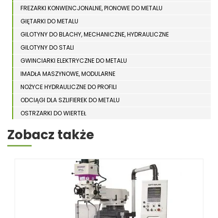
FREZARKI KONWENCJONALNE, PIONOWE DO METALU
GIĘTARKI DO METALU
GILOTYNY DO BLACHY, MECHANICZNE, HYDRAULICZNE
GILOTYNY DO STALI
GWINCIARKI ELEKTRYCZNE DO METALU
IMADŁA MASZYNOWE, MODULARNE
NOŻYCE HYDRAULICZNE DO PROFILI
ODCIĄGI DLA SZLIFIEREK DO METALU
OSTRZARKI DO WIERTEŁ
PIŁY TARCZOWE DO METALU, ALUMINIUM
Zobacz także
PIŁY TAŚMOWE DO METALU
POLERKI
PRASY DO OBRÓBKI PLASTYCZNEJ METALU
SPĘCZARKI
STOJAKI
STOŁY ROLKOWE