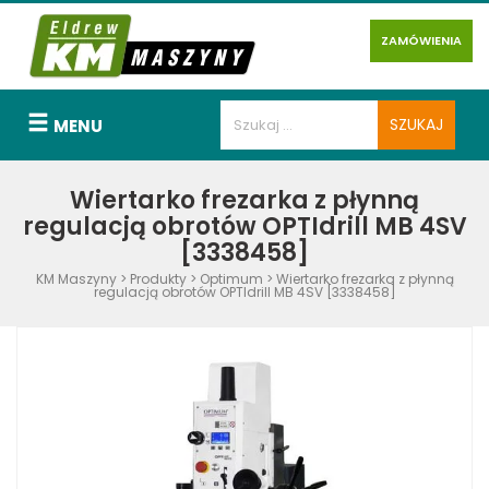
ZAMÓWIENIA
MENU
Wiertarko frezarka z płynną
regulacją obrotów OPTIdrill MB 4SV
[3338458]
KM Maszyny
>
Produkty
>
Optimum
>
Wiertarko frezarka z płynną
regulacją obrotów OPTIdrill MB 4SV [3338458]