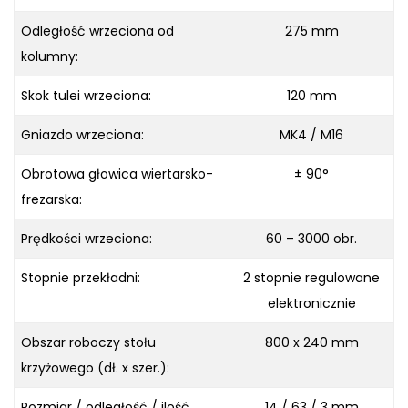
Odległość wrzeciona od
275 mm
kolumny:
Skok tulei wrzeciona:
120 mm
Gniazdo wrzeciona:
MK4 / M16
Obrotowa głowica wiertarsko-
± 90°
frezarska:
Prędkości wrzeciona:
60 – 3000 obr.
Stopnie przekładni:
2 stopnie regulowane
elektronicznie
Obszar roboczy stołu
800 x 240 mm
krzyżowego (dł. x szer.):
Rozmiar / odległość / ilość
14 / 63 / 3 mm