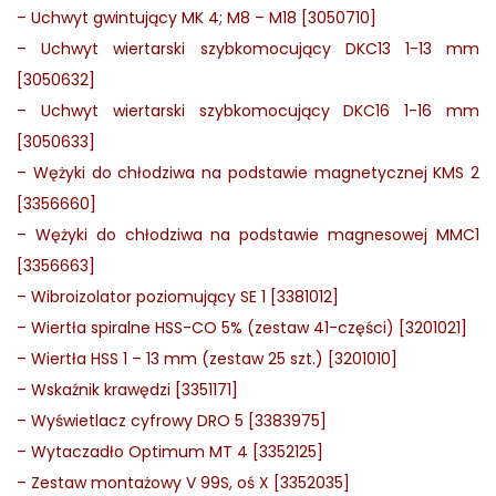
–
Uchwyt gwintujący MK 4; M8 – M18 [3050710]
–
Uchwyt wiertarski szybkomocujący DKC13 1-13 mm
[3050632]
–
Uchwyt wiertarski szybkomocujący DKC16 1-16 mm
[3050633]
–
Wężyki do chłodziwa na podstawie magnetycznej KMS 2
[3356660]
–
Wężyki do chłodziwa na podstawie magnesowej MMC1
[3356663]
–
Wibroizolator poziomujący SE 1 [3381012]
–
Wiertła spiralne HSS-CO 5% (zestaw 41-części) [3201021]
–
Wiertła HSS 1 – 13 mm (zestaw 25 szt.) [3201010]
–
Wskaźnik krawędzi [3351171]
–
Wyświetlacz cyfrowy DRO 5 [3383975]
–
Wytaczadło Optimum MT 4 [3352125]
–
Zestaw montażowy V 99S, oś X [3352035]