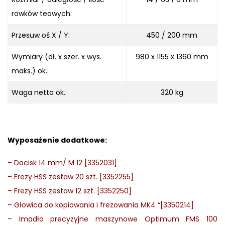
rowków teowych:
Przesuw oś X / Y:
450 / 200 mm
Wymiary (dł. x szer. x wys.
980 x 1155 x 1360 mm
maks.) ok.:
Waga netto ok.:
320 kg
Wyposażenie dodatkowe:
–
Docisk 14 mm/ M 12 [3352031]
–
Frezy HSS zestaw 20 szt. [3352255]
–
Frezy HSS zestaw 12 szt. [3352250]
–
Głowica do kopiowania i frezowania MK4 “[3350214]
–
Imadło precyzyjne maszynowe Optimum FMS 100