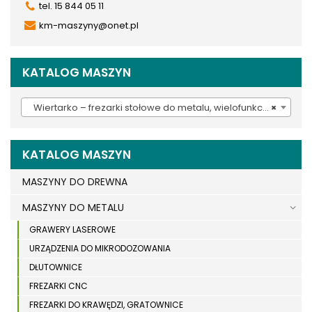
tel. 15 844 05 11
km-maszyny@onet.pl
KATALOG MASZYN
Wiertarko – frezarki stołowe do metalu, wielofunkcyjne (28)
×
KATALOG MASZYN
MASZYNY DO DREWNA
MASZYNY DO METALU
GRAWERY LASEROWE
URZĄDZENIA DO MIKRODOZOWANIA
DŁUTOWNICE
FREZARKI CNC
FREZARKI DO KRAWĘDZI, GRATOWNICE