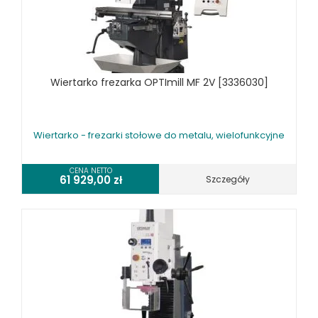
SPRZĘT SPAWALNICZY
RÓŻNE OKAZJE
KOSZT DOSTAWY
Wiertarko frezarka OPTImill MF 2V [3336030]
Wiertarko - frezarki stołowe do metalu, wielofunkcyjne
CENA NETTO
61 929,00
zł
Szczegóły