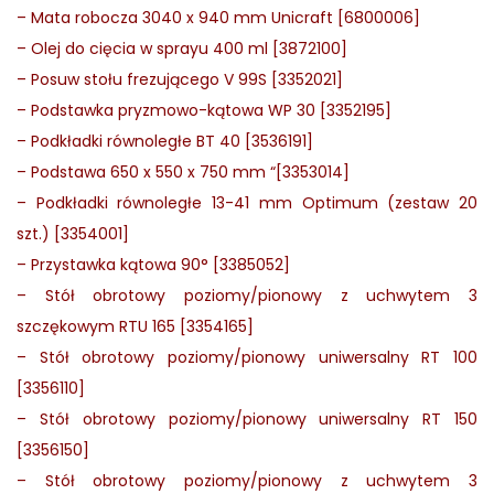
–
Mata robocza 3040 x 940 mm Unicraft [6800006]
–
Olej do cięcia w sprayu 400 ml [3872100]
–
Posuw stołu frezującego V 99S [3352021]
–
Podstawka pryzmowo-kątowa WP 30 [3352195]
–
Podkładki równoległe BT 40 [3536191]
–
Podstawa 650 x 550 x 750 mm “[3353014]
–
Podkładki równoległe 13-41 mm Optimum (zestaw 20
szt.) [3354001]
–
Przystawka kątowa 90° [3385052]
–
Stół obrotowy poziomy/pionowy z uchwytem 3
szczękowym RTU 165 [3354165]
–
Stół obrotowy poziomy/pionowy uniwersalny RT 100
[3356110]
–
Stół obrotowy poziomy/pionowy uniwersalny RT 150
[3356150]
–
Stół obrotowy poziomy/pionowy z uchwytem 3