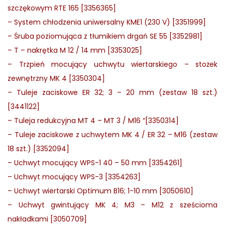
szczękowym RTE 165 [3356365]
–
System chłodzenia uniwersalny KME1 (230 V) [3351999]
–
Śruba poziomująca z tłumikiem drgań SE 55 [3352981]
–
T – nakrętka M 12 / 14 mm [3353025]
–
Trzpień mocujący uchwytu wiertarskiego – stożek
zewnętrzny MK 4 [3350304]
–
Tuleje zaciskowe ER 32; 3 – 20 mm (zestaw 18 szt.)
[3441122]
–
Tuleja redukcyjna MT 4 – MT 3 / M16 “[3350314]
–
Tuleje zaciskowe z uchwytem MK 4 / ER 32 – M16 (zestaw
18 szt.) [3352094]
–
Uchwyt mocujący WPS-1 40 – 50 mm [3354261]
–
Uchwyt mocujący WPS-3 [3354263]
–
Uchwyt wiertarski Optimum B16; 1-10 mm [3050610]
–
Uchwyt gwintujący MK 4; M3 – M12 z sześcioma
nakładkami [3050709]