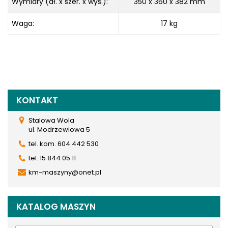
Wymiary (dł. x szer. x wys.):
350 x 360 x 382 mm
Waga:
17 kg
KONTAKT
Stalowa Wola
ul. Modrzewiowa 5
tel. kom. 604 442 530
tel. 15 844 05 11
km-maszyny@onet.pl
KATALOG MASZYN