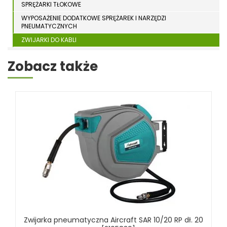
SPRĘŻARKI TŁOKOWE
WYPOSAŻENIE DODATKOWE SPRĘŻAREK I NARZĘDZI
PNEUMATYCZNYCH
ZWIJARKI DO KABLI
SPRZĘT SPAWALNICZY
Zobacz także
RÓŻNE OKAZJE
KOSZT DOSTAWY
Zwijarka pneumatyczna Aircraft SAR 10/20 RP dł. 20