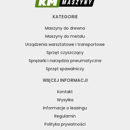
URZĄDZENIA WIELOCZYNNOŚCIOWE
WALCARKI DO BLACHY
KATEGORIE
WIERTARKI KOLUMNOWE, SŁUPOWE, STOŁOWE
Maszyny do drewna
WIERTARKI MAGNETYCZNE
Maszyny do metalu
WIERTARKO - FREZARKI STOŁOWE DO METALU, WIELOFUNKCYJNE
Urządzenia warsztatowe i transportowe
WYKRAWARKI DO BLACHY, PNEUMATYCZNE
Sprzęt czyszczący
ZAGINARKI DO BLACHY, MECHANICZNE
Sprężarki i narzędzia pneumatyczne
ŻŁOBIARKI DO BLACHY
Sprzęt spawalniczy
WYPOSAŻENIE DODATKOWE METALLKRAFT
WYPOSAŻENIE DODATKOWE OPTIMUM
WIĘCEJ INFORMACJI
URZĄDZENIA WARSZTATOWE I TRANSPORTOWE
Kontakt
SPRZĘT CZYSZCZĄCY
Wysyłka
Informacje o leasingu
SPRĘŻARKI I NARZĘDZIA PNEUMATYCZNE
Regulamin
SPRZĘT SPAWALNICZY
Polityka prywatności