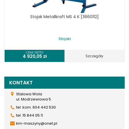
Stojak Metallkraft MS 4 K [3660112]
Stojaki
CENA NETTO
4 920,05
zł
Szczegóły
KONTAKT
Stalowa Wola
ul. Modrzewiowa 5
tel. kom. 604 442 530
tel. 15 844 05 11
km-maszyny@onet.pl