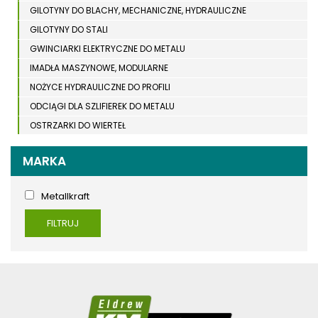
GILOTYNY DO BLACHY, MECHANICZNE, HYDRAULICZNE
GILOTYNY DO STALI
GWINCIARKI ELEKTRYCZNE DO METALU
IMADŁA MASZYNOWE, MODULARNE
NOŻYCE HYDRAULICZNE DO PROFILI
ODCIĄGI DLA SZLIFIEREK DO METALU
OSTRZARKI DO WIERTEŁ
PIŁY TARCZOWE DO METALU, ALUMINIUM
MARKA
PIŁY TAŚMOWE DO METALU
POLERKI
Metallkraft
PRASY DO OBRÓBKI PLASTYCZNEJ METALU
SPĘCZARKI
FILTRUJ
STOJAKI
STOŁY ROLKOWE
SZLIFIERKI DO METALU, PŁASZCZYZN
TOKARKI
TOKARKI CNC