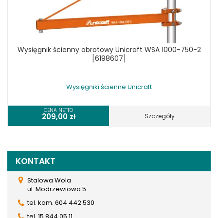
Wysięgnik ścienny obrotowy Unicraft WSA 1000-750-2
[6198607]
Wysięgniki ścienne Unicraft
CENA NETTO
209,00
zł
Szczegóły
KONTAKT
Stalowa Wola
ul. Modrzewiowa 5
tel. kom. 604 442 530
tel. 15 844 05 11