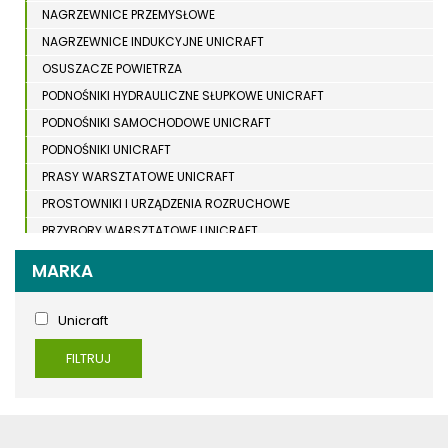
NAGRZEWNICE PRZEMYSŁOWE
NAGRZEWNICE INDUKCYJNE UNICRAFT
OSUSZACZE POWIETRZA
PODNOŚNIKI HYDRAULICZNE SŁUPKOWE UNICRAFT
PODNOŚNIKI SAMOCHODOWE UNICRAFT
PODNOŚNIKI UNICRAFT
PRASY WARSZTATOWE UNICRAFT
PROSTOWNIKI I URZĄDZENIA ROZRUCHOWE
PRZYBORY WARSZTATOWE UNICRAFT
RAMPY NAJAZDOWE UNICRAFT
MARKA
STACJE ZASILANIA
STOJAKI ZABEZPIECZAJĄCE UNICRAFT
Unicraft
STOŁY NOŻYCOWE UNICRAFT
FILTRUJ
SUWNICE BRAMOWE UNICRAFT
URZĄDZENIA TRANSPORTOWE UNICRAFT
WCIĄGARKI UNICRAFT
WENTYLATORY UNICRAFT