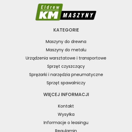
WÓZKI PALETOWE UNICRAFT
WYSIĘGNIKI ŚCIENNE UNICRAFT
WYPOSAŻENIE DODATKOWE UNICRAFT
KATEGORIE
SPRZĘT CZYSZCZĄCY
Maszyny do drewna
SPRĘŻARKI I NARZĘDZIA PNEUMATYCZNE
Maszyny do metalu
SPRZĘT SPAWALNICZY
Urządzenia warsztatowe i transportowe
RÓŻNE OKAZJE
Sprzęt czyszczący
Sprężarki i narzędzia pneumatyczne
KOSZT DOSTAWY
Sprzęt spawalniczy
WIĘCEJ INFORMACJI
Kontakt
Wysyłka
Informacje o leasingu
Regulamin