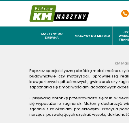
URZ
MASZYNY DO
MASZYNY DO METALU
WARS
DREWNA
TRAN
FREZARKI DO DREWNA
FREZARKI CNC
AGREGA
ŁUPARKI HYDRAULICZNE
FREZARKI DO KRAWĘDZI I GRATOW
DŹWIGI 
KM Mas
ODCIĄGI I WYCIĄGI TROCIN
FREZARKI KONWENCJONALNE
KOMORY 
Poprzez specjalistyczną obróbkę metali można uzys
budownictwie czy motoryzacji. Sprawniejszą re
OKLEINIARKI PROSTOLINIOWE
GIĘTARKI DO METALU
NAGRZEW
krawędziowych, pił taśmowych, gwinciarek czy zagi
zapoznania się z możliwościami dodatkowych akceso
PILARKO FREZARKI
GILOTYNY DO BLACHY
OSUSZAC
PIŁY I PILARKI FORMATOWE Z PODCINAKIEM
GILOTYNY DO STALI
PODNOŚN
Opisywaną obróbkę przeprowadza się m.in. w dekars
się wyposażenie zaginarek. Możemy dostarczyć wie
PIŁY PIONOWE
GWINCIARKI ELEKTRYCZNE
PODNOŚ
zgodnie z założeniami projektowymi. Precyzja po
narzędzi pozwalających uzyskać wysoką dokładność –
PIŁY STOŁOWE I HEBLARKI
IMADŁA MASZYNOWE PRECYZYJNE
PODNOŚN
PIŁY TAŚMOWE
ODCIĄGI DLA SZLIFIEREK
PRASY 