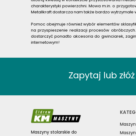
WYPOSAŻENIE SPĘCZAREK
charakterystyki powierzchni. Mowa m.in. o przygo
Metallkraft dostarcza nam także bardzo wytrzymałe 
WYPOSAŻENIE STOŁÓW ROLKOWYCH
WYPOSAŻENIE SZLIFIEREK DO METALU
Pomoc obejmuje również wybór elementów sklasyfik
WYPOSAŻENIE WALCAREK
na przyspieszenie realizacji procesów obróbczyc
dostarczyć ponadto akcesoria do gwinciarek, zagi
WYPOSAŻENIE WIERTAREK DO
METALU
internetowym!
WYPOSAŻENIE WYKRAWAREK
WYPOSAŻENIE ZAGINAREK
WYPOSAŻENIE ŻŁOBIAREK
Zapytaj lub zł
WYPOSAŻENIE DODATKOWE OPTIMUM
URZĄDZENIA WARSZTATOWE I
TRANSPORTOWE
SPRZĘT CZYSZCZĄCY
SPRĘŻARKI I NARZĘDZIA
KATEG
PNEUMATYCZNE
Maszyn
SPRZĘT SPAWALNICZY
Maszyny stolarskie do
Maszyn