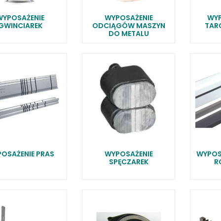
WYPOSAŻENIE
WYPOSAŻENIE
WYP
GWINCIAREK
ODCIĄGÓW MASZYN
TAR
DO METALU
LKRAFT
MUM
OSAŻENIE PRAS
WYPOSAŻENIE
WYPOS
SPĘCZAREK
R