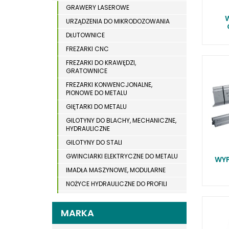
WYPOSAŻENIE DODATKOWE MASZYN DO
WIERTARKI MAGNETYCZNE
GRAWERY LASEROWE
DREWNA
URZĄDZENIA DO MIKRODOZOWANIA
WIERTARKO – FREZARKI STOŁOWE
DŁUTOWNICE
WYKRAWARKI DO BLACHY
FREZARKI CNC
WYPOSAŻENIE DODATKOWE METAL
FREZARKI DO KRAWĘDZI,
GRATOWNICE
WYPOSAŻENIE DODATKOWE OPTI
FREZARKI KONWENCJONALNE,
ZAGINARKI DO BLACHY
PIONOWE DO METALU
ŻŁOBIARKI DO BLACHY
GIĘTARKI DO METALU
GILOTYNY DO BLACHY, MECHANICZNE,
HYDRAULICZNE
GILOTYNY DO STALI
GWINCIARKI ELEKTRYCZNE DO METALU
WYP
IMADŁA MASZYNOWE, MODULARNE
NOŻYCE HYDRAULICZNE DO PROFILI
ODCIĄGI DLA SZLIFIEREK DO METALU
MARKA
OSTRZARKI DO WIERTEŁ
PIŁY TARCZOWE DO METALU,