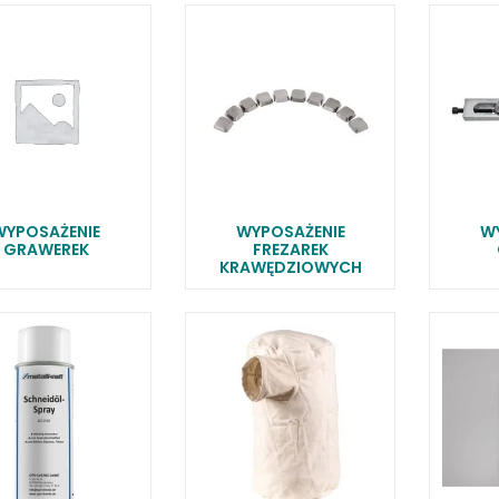
NIKI I URZĄDZENIA
STOŁY SZLIFIE
CHOWE
SZLIFIERKI DO
RY WARSZTATOWE UNICRAFT
UCHWYTY DO
NAJAZDOWE UNICRAFT
WYPOSAŻENI
 ZABEZPIECZAJĄCE UNICRAFT
NOŻYCOWE UNICRAFT
E BRAMOWE UNICRAFT
WYPOSAŻENIE
WYPOSAŻENIE
W
NIA TRANSPORTOWE UNICRAFT
GRAWEREK
FREZAREK
KRAWĘDZIOWYCH
KI UNICRAFT
ATORY UNICRAFT
ALETOWE UNICRAFT
IKI ŚCIENNE UNICRAFT
WE
ŻENIE DODATKOWE
FT