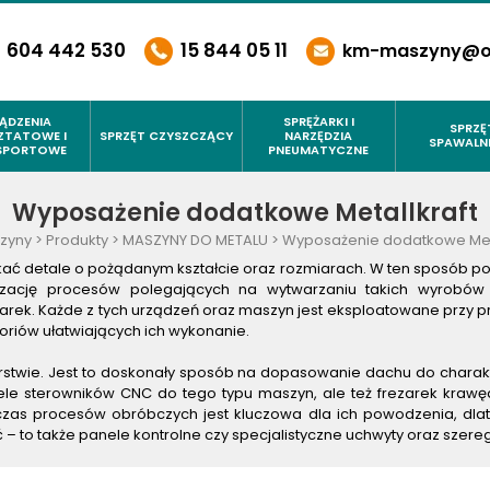
604 442 530
15 844 05 11
km-maszyny@on
ĄDZENIA
SPRĘŻARKI I
SPRZĘ
ZTATOWE I
SPRZĘT CZYSZCZĄCY
NARZĘDZIA
SPAWALN
SPORTOWE
PNEUMATYCZNE
TY PRĄDOTWÓRCZE UNICRAFT
MYJKI WYSOKOCIŚNIENIOWE
AKCESORIA PNEUMATYCZNE
AKCESORIA S
CLEANCRAFT
Wyposażenie dodatkowe Metallkraft
NICE
WARSZTATOWE UNICRAFT
OSUSZACZE POWIETRZA ABSORBCYJNE
CZYSZCZENIE
ODKURZACZE PRZEMYSŁOWE
zyny
>
Produkty
>
MASZYNY DO METALU
>
Wyposażenie dodatkowe Meta
CLEANCRAFT
DO PIASKOWANIA UNICRAFT
NARZĘDZIA PNEUMATYCZNE
OBROTNIKI S
kać detale o pożądanym kształcie oraz rozmiarach. W ten sposób p
POMPY WODY CLEANCRAFT
alizację procesów polegających na wytwarzaniu takich wyrobów
NICE INDUKCYJNE UNICRAFT
SEPARATORY WODA-OLEJ
ODCIĄGI SPA
narek. Każde z tych urządzeń oraz maszyn jest eksploatowane prz
SZOROWARKI AUTOMATYCZNE
riów ułatwiających ich wykonanie.
ZE POWIETRZA UNICRAFT
SMAROWNICE PNEUMATYCZNE
POZYCJONER
CLEANCRAFT
IKI HYDRAULICZNE SŁUPKOWE
SPRĘŻARKI ŚRUBOWE
PRZECINARKI
ZAMIATARKI BEZPYŁOWE CLEANCRAFT
twie. Jest to doskonały sposób na dopasowanie dachu do charaktery
le sterowników CNC do tego typu maszyn, ale też frezarek krawę
NIKI SAMOCHODOWE UNICRAFT
SPRĘŻARKI TŁOKOWE
PRZYŁBICE S
WYPOSAŻENIE DODATKOWE
dczas procesów obróbczych jest kluczowa dla ich powodzenia, d
 to także panele kontrolne czy specjalistyczne uchwyty oraz szereg
IKI UNICRAFT
WYPOSAŻENIE DODATKOWE MASZYN DO
SPAWARKI
DREWNA
WARSZTATOWE UNICRAFT
STOŁY SPAWA