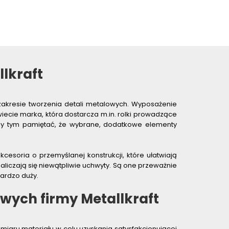
lkraft
akresie tworzenia detali metalowych. Wyposażenie
ecie marka, która dostarcza m.in. rolki prowadzące
przy tym pamiętać, że wybrane, dodatkowe elementy
cesoria o przemyślanej konstrukcji, które ułatwiają
liczają się niewątpliwie uchwyty. Są one przeważnie
ardzo duży.
wych firmy Metallkraft
miaru materiału w celu uzyskania satysfakcjonującej