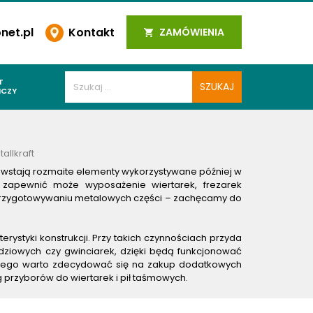
et.pl
Kontakt
ZAMÓWIENIA
T
ICZY
PAWALNICZE
 SPOIN
llkraft
PAWALNICZE
owstają rozmaite elementy wykorzystywane później w
 zapewnić może wyposażenie wiertarek, frezarek
WALNICZE
y przygotowywaniu metalowych części – zachęcamy do
Y SPAWALNICZE
 PLAZMOWE
styki konstrukcji. Przy takich czynnościach przyda
dziowych czy gwinciarek, dzięki będą funkcjonować
PAWALNICZE
latego warto zdecydować się na zakup dodatkowych
 przyborów do wiertarek i pił taśmowych.
LNICZE