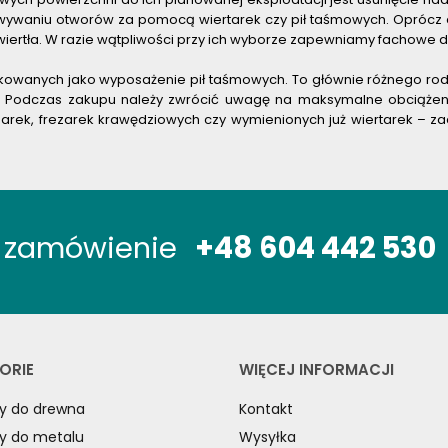
towywaniu otworów za pomocą wiertarek czy pił taśmowych. Opróc
wiertła. W razie wątpliwości przy ich wyborze zapewniamy fachowe 
owanych jako wyposażenie pił taśmowych. To głównie różnego rodz
h. Podczas zakupu należy zwrócić uwagę na maksymalne obciążen
narek, frezarek krawędziowych czy wymienionych już wiertarek –
óż zamówienie
+48 604 442 530
ORIE
WIĘCEJ INFORMACJI
y do drewna
Kontakt
y do metalu
Wysyłka