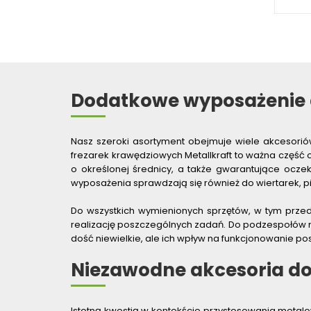
WYKRAWARKI DO BLACHY,
PNEUMATYCZNE
ZAGINARKI DO BLACHY, MECHANICZNE
ŻŁOBIARKI DO BLACHY
WYPOSAŻENIE DODATKOWE
METALLKRAFT
Dodatkowe wyposażenie d
WYPOSAŻENIE GRAWEREK
WYPOSAŻENIE FREZAREK
KRAWĘDZIOWYCH
Nasz szeroki asortyment obejmuje wiele akcesori
frezarek krawędziowych Metallkraft to ważna część
WYPOSAŻENIE GIĘTAREK
o określonej średnicy, a także gwarantujące ocze
WYPOSAŻENIE GILOTYN
wyposażenia sprawdzają się również do wiertarek, p
WYPOSAŻENIE GWINCIAREK
Do wszystkich wymienionych sprzętów, w tym przede 
WYPOSAŻENIE ODCIĄGÓW MASZYN
DO METALU
realizację poszczególnych zadań. Do podzespołów na
dość niewielkie, ale ich wpływ na funkcjonowanie 
WYPOSAŻENIE PIŁ TARCZOWYCH DO
METALU
Niezawodne akcesoria dod
WYPOSAŻENIE PIŁ TAŚMOWYCH DO
METALU
WYPOSAŻENIE PRAS
Istotną kwestią w kontekście przystosowania metalo