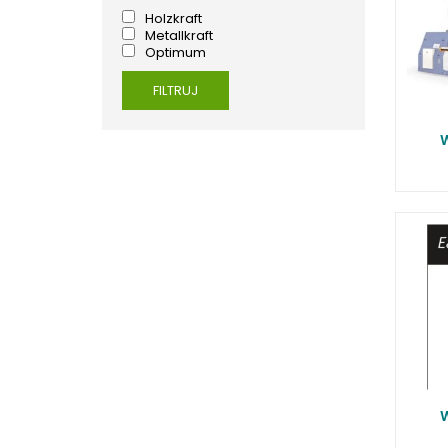
ALUMINIUM
Holzkraft
Metallkraft
PIŁY TAŚMOWE DO METALU
Optimum
POLERKI
PRASY DO OBRÓBKI PLASTYCZNEJ
FILTRUJ
METALU
SPĘCZARKI
STOJAKI
STOŁY ROLKOWE
SZLIFIERKI DO METALU, PŁASZCZYZN
TOKARKI
TOKARKI CNC
URZĄDZENIA WIELOCZYNNOŚCIOWE
WALCARKI DO BLACHY
WIERTARKI KOLUMNOWE, SŁUPOWE,
STOŁOWE
WIERTARKI MAGNETYCZNE
WIERTARKO - FREZARKI STOŁOWE DO
METALU, WIELOFUNKCYJNE