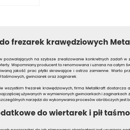
o frezarek krawędziowych Metal
ów pozwalających na szybsze zrealizowanie konkretnych zadań w z
 oferty. Wspomniany producent to renomowana i uznana na całym świ
kiwaną jakość prac płytki skrawające i ostrza zamienne. Warto 
ił taśmowych, gwinciarek oraz zaginarek.
wszystkim frezarek krawędziowych, firma Metallkraft dostarcza ak
jczęściej używanych w wymienionych gwinciarkach i zaginarkach za
poszczególnych narzędzi do wykonywania procesów obróbczych jest b
atkowe do wiertarek i pił taśmo
wych powierzchni do ich planowanej eksploatacji jest usunięcie nad