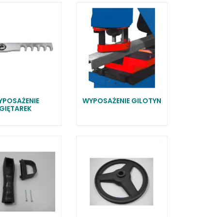
RSKIE
 ELEKTROD
 OBROTNIKÓW
E DODATKOWE
YPOSAŻENIE
WYPOSAŻENIE GILOTYN
GIĘTAREK