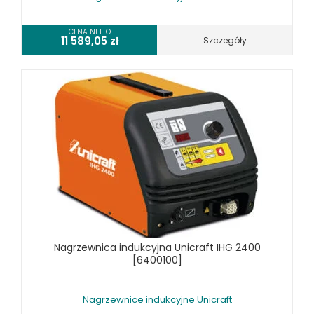
RÓŻNE OKAZJE
CENA NETTO
11 589,05
zł
Szczegóły
KOSZT DOSTAWY
Nagrzewnica indukcyjna Unicraft IHG 2400
[6400100]
Nagrzewnice indukcyjne Unicraft