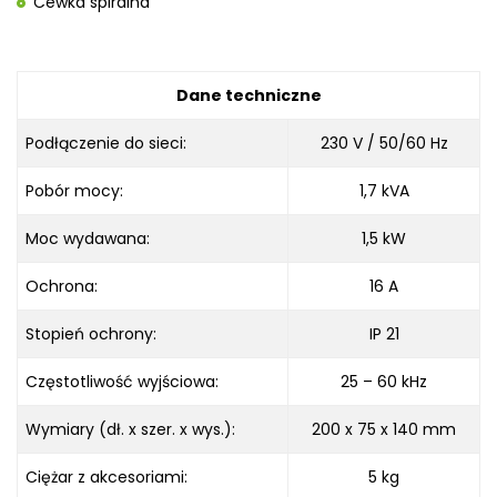
Cewka spiralna
Dane techniczne
Podłączenie do sieci:
230 V / 50/60 Hz
Pobór mocy:
1,7 kVA
Moc wydawana:
1,5 kW
Ochrona:
16 A
Stopień ochrony:
IP 21
Częstotliwość wyjściowa:
25 – 60 kHz
Wymiary (dł. x szer. x wys.):
200 x 75 x 140 mm
Ciężar z akcesoriami:
5 kg