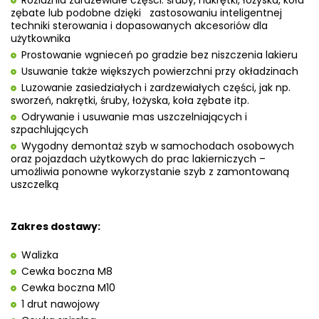
Rozluźnia zardzewiałe części: śruby, nakrętki, łożyska, koła
zębate lub podobne dzięki zastosowaniu inteligentnej
techniki sterowania i dopasowanych akcesoriów dla
użytkownika
Prostowanie wgnieceń po gradzie bez niszczenia lakieru
Usuwanie także większych powierzchni przy okładzinach
Luzowanie zasiedziałych i zardzewiałych części, jak np.
sworzeń, nakrętki, śruby, łożyska, koła zębate itp.
Odrywanie i usuwanie mas uszczelniających i
szpachlujących
Wygodny demontaż szyb w samochodach osobowych
oraz pojazdach użytkowych do prac lakierniczych –
umożliwia ponowne wykorzystanie szyb z zamontowaną
uszczelką
Zakres dostawy:
Walizka
Cewka boczna M8
Cewka boczna M10
1 drut nawojowy