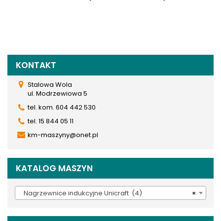
KONTAKT
Stalowa Wola
ul. Modrzewiowa 5
tel. kom. 604 442 530
tel. 15 844 05 11
km-maszyny@onet.pl
KATALOG MASZYN
Nagrzewnice indukcyjne Unicraft (4)
×