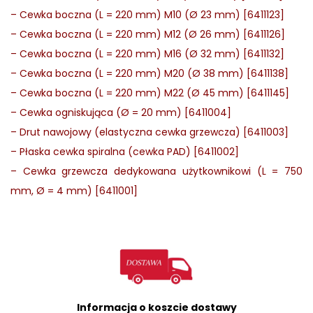
–
Cewka boczna (L = 220 mm) M10 (Ø 23 mm) [6411123]
–
Cewka boczna (L = 220 mm) M12 (Ø 26 mm) [6411126]
–
Cewka boczna (L = 220 mm) M16 (Ø 32 mm) [6411132]
–
Cewka boczna (L = 220 mm) M20 (Ø 38 mm) [6411138]
–
Cewka boczna (L = 220 mm) M22 (Ø 45 mm) [6411145]
–
Cewka ogniskująca (Ø = 20 mm) [6411004]
–
Drut nawojowy (elastyczna cewka grzewcza) [6411003]
–
Płaska cewka spiralna (cewka PAD) [6411002]
–
Cewka grzewcza dedykowana użytkownikowi (L = 750
mm, Ø = 4 mm) [6411001]
Informacja o koszcie dostawy