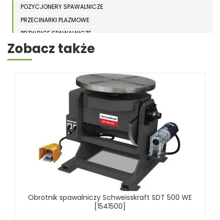
POZYCJONERY SPAWALNICZE
PRZECINARKI PLAZMOWE
PRZYŁBICE SPAWALNICZE
Zobacz także
SPAWARKI
STOŁY SPAWALNICZE
STOŁY SZLIFIERSKIE
SZLIFIERKI DO ELEKTROD
UCHWYTY DO OBROTNIKÓW
WYPOSAŻENIE DODATKOWE SCHWEISSKRAFT
RÓŻNE OKAZJE
KOSZT DOSTAWY
Obrotnik spawalniczy Schweisskraft SDT 500 WE
[1541500]