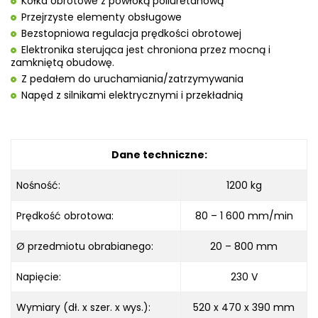
Kółka obrotowe z powłoką poliuretanową
Przejrzyste elementy obsługowe
Bezstopniowa regulacja prędkości obrotowej
Elektronika sterująca jest chroniona przez mocną i
zamkniętą obudowę.
Z pedałem do uruchamiania/zatrzymywania
Napęd z silnikami elektrycznymi i przekładnią
Dane techniczne:
Nośność:
1200 kg
Prędkość obrotowa:
80 – 1 600 mm/min
Ø przedmiotu obrabianego:
20 – 800 mm
Napięcie:
230 V
Wymiary (dł. x szer. x wys.):
520 x 470 x 390 mm