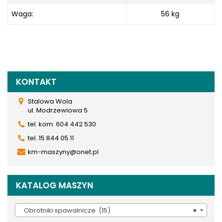
Waga:
56 kg
KONTAKT
Stalowa Wola
ul. Modrzewiowa 5
tel. kom. 604 442 530
tel. 15 844 05 11
km-maszyny@onet.pl
KATALOG MASZYN
Obrotniki spawalnicze (15)
×