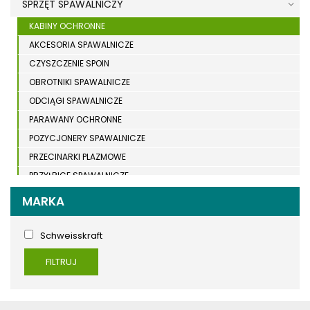
SPRZĘT SPAWALNICZY
KABINY OCHRONNE
AKCESORIA SPAWALNICZE
CZYSZCZENIE SPOIN
OBROTNIKI SPAWALNICZE
ODCIĄGI SPAWALNICZE
PARAWANY OCHRONNE
POZYCJONERY SPAWALNICZE
PRZECINARKI PLAZMOWE
PRZYŁBICE SPAWALNICZE
SPAWARKI
MARKA
STOŁY SPAWALNICZE
STOŁY SZLIFIERSKIE
Schweisskraft
SZLIFIERKI DO ELEKTROD
FILTRUJ
UCHWYTY DO OBROTNIKÓW
WYPOSAŻENIE DODATKOWE SCHWEISSKRAFT