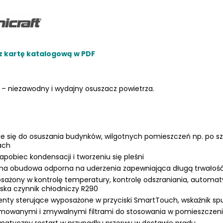
z kartę katalogową w PDF
LKRAFT
MUM
– niezawodny i wydajny osuszacz powietrza.
e się do osuszania budynków, wilgotnych pomieszczeń np. po 
ach
apobiec kondensacji i tworzeniu się pleśni
na obudowa odporna na uderzenia zapewniająca długą trwałoś
ażony w kontrolę temperatury, kontrolę odszraniania, automatyc
ska czynnik chłodniczy R290
nty sterujące wyposażone w przyciski SmartTouch, wskaźnik spus
mowanymi i zmywalnymi filtrami do stosowania w pomieszczen