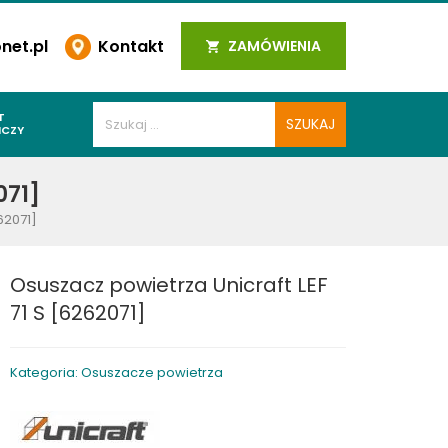
et.pl
Kontakt
ZAMÓWIENIA
T
ICZY
PAWALNICZE
071]
 SPOIN
62071]
PAWALNICZE
WALNICZE
Osuszacz powietrza Unicraft LEF
Y SPAWALNICZE
71 S [6262071]
 PLAZMOWE
PAWALNICZE
Kategoria: Osuszacze powietrza
LNICZE