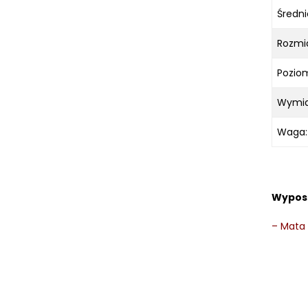
Średni
Rozmia
Poziom
Wymiar
Waga:
Wypos
–
Mata 