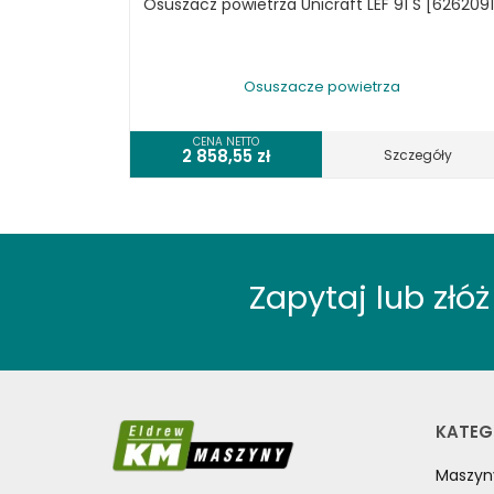
Osuszacz powietrza Unicraft LEF 91 S [6262091
Osuszacze powietrza
CENA NETTO
2 858,55
zł
Szczegóły
Zapytaj lub zł
KATEG
Maszyn