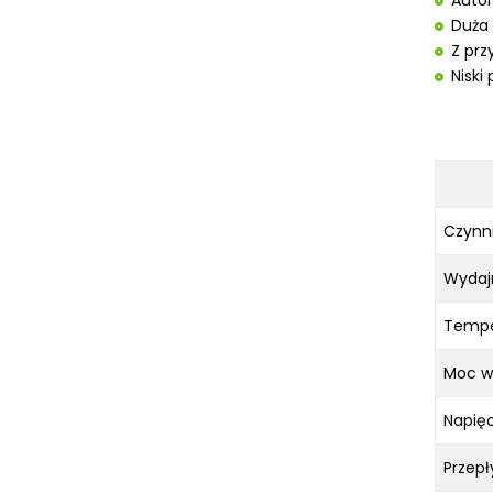
Autom
URZĄDZENIA TRANSPORTOWE
UNICRAFT
Duża 
Z pr
WCIĄGARKI UNICRAFT
Niski
WENTYLATORY UNICRAFT
WÓZKI PALETOWE UNICRAFT
WYSIĘGNIKI ŚCIENNE UNICRAFT
WYPOSAŻENIE DODATKOWE UNICRAFT
SPRZĘT CZYSZCZĄCY
Czynni
SPRĘŻARKI I NARZĘDZIA
PNEUMATYCZNE
Wydaj
SPRZĘT SPAWALNICZY
Tempe
RÓŻNE OKAZJE
Moc w
KOSZT DOSTAWY
Napięc
Przepł