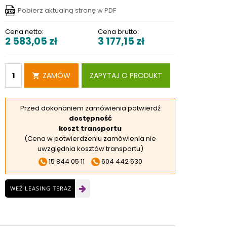
RSKIE
Pobierz aktualną stronę w PDF
 ELEKTROD
Cena netto:
Cena brutto:
2 583,05
zł
3 177,15
zł
 OBROTNIKÓW
E DODATKOWE
ZAMÓW
ZAPYTAJ O PRODUKT
Przed dokonaniem zamówienia potwierdź
dostępność
koszt transportu
(Cena w potwierdzeniu zamówienia nie
uwzględnia kosztów transportu)
15 844 05 11
604 442 530
WEŹ LEASING TERAZ