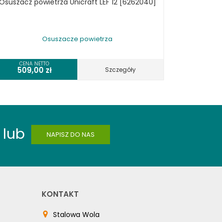
Osuszacz powietrza Unicraft LEF 12 [6262040]
Osuszacze powietrza
CENA NETTO
509,00
zł
Szczegóły
lub
NAPISZ DO NAS
KONTAKT
Stalowa Wola