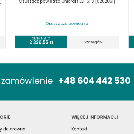
]
Osuszacz powietrza Unicraft LEF 51 S [6262051]
Osuszacze powietrza
CENA NETTO
2 326,55
zł
Szczegóły
óż zamówienie
+48 604 442 530
ORIE
WIĘCEJ INFORMACJI
y do drewna
Kontakt