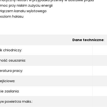
atyczny restart w przypadku przerwy w dostawie prądu
moc przy niskim zużyciu energii
zyłączem kanału wylotowego
 poziom hałasu
Dane techniczne
:
k chłodniczy:
ność osuszania:
ratura pracy:
ejściowa:
ie zasilania:
yw powietrza maks.: