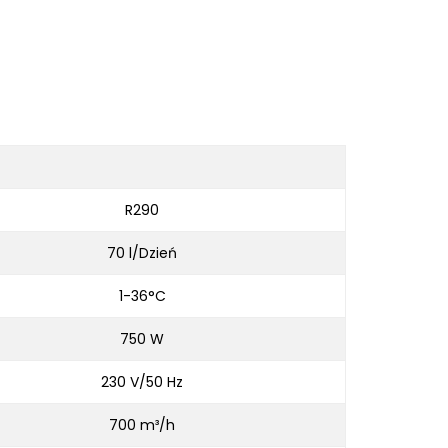
R290
70 l/Dzień
1-36°C
750 W
230 V/50 Hz
700 m³/h