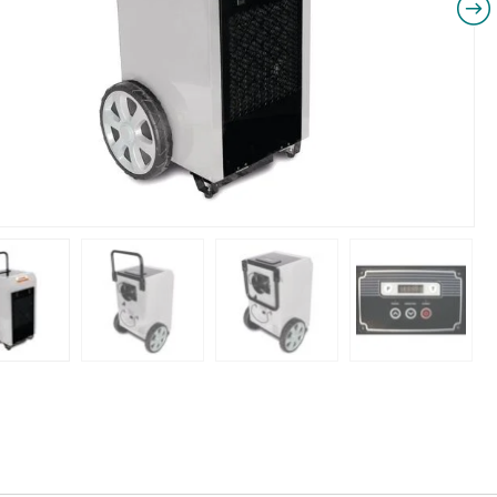
NIKI I URZĄDZENIA
STOŁY SZLIFIE
CHOWE
SZLIFIERKI DO
RY WARSZTATOWE UNICRAFT
UCHWYTY DO
NAJAZDOWE UNICRAFT
WYPOSAŻENI
 ZABEZPIECZAJĄCE UNICRAFT
NOŻYCOWE UNICRAFT
E BRAMOWE UNICRAFT
NIA TRANSPORTOWE UNICRAFT
KI UNICRAFT
ATORY UNICRAFT
ALETOWE UNICRAFT
IKI ŚCIENNE UNICRAFT
WE
ŻENIE DODATKOWE
FT