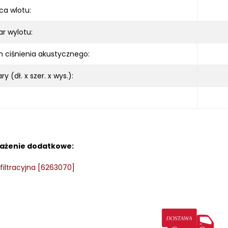
ca wlotu:
r wylotu:
 ciśnienia akustycznego:
y (dł. x szer. x wys.):
ażenie dodatkowe:
filtracyjna [6263070]