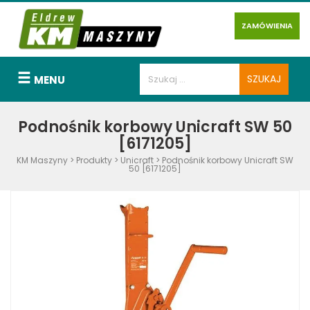
ZAMÓWIENIA
MENU
Podnośnik korbowy Unicraft SW 50
[6171205]
KM Maszyny
>
Produkty
>
Unicraft
>
Podnośnik korbowy Unicraft SW
50 [6171205]