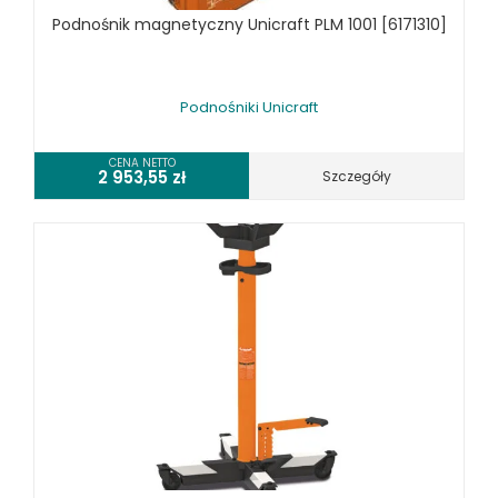
SPRZĘT CZYSZCZĄCY
Podnośnik magnetyczny Unicraft PLM 1001 [6171310]
SPRĘŻARKI I NARZĘDZIA PNEUMATYCZNE
SPRZĘT SPAWALNICZY
Podnośniki Unicraft
RÓŻNE OKAZJE
CENA NETTO
2 953,55
zł
Szczegóły
KOSZT DOSTAWY