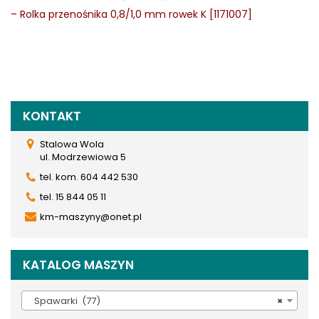
–
Rolka przenośnika 0,8/1,0 mm rowek K [1171007]
KONTAKT
Stalowa Wola
ul. Modrzewiowa 5
tel. kom. 604 442 530
tel. 15 844 05 11
km-maszyny@onet.pl
KATALOG MASZYN
Spawarki (77)
×