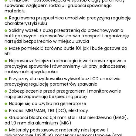
SYNERGIA – dostosowująca w sposób ciągły parametry
spawania względem rodzaju i grubości spawanego
materiału
Regulowana przepustnica umożliwia precyzyjną regulację
charakterystyki łuku
Solidny wózek z dużą przestrzenią do przechowywania
butli gazowych i akcesoriów ułatwia transport i organizację
narzędzi bezpośrednio w miejscu użycia
Może pomieścić zarówno butle 10l, jak i butle gazowe do
50l
Najnowocześniejsza technologia inwertorowa zapewnia
precyzyjne spawanie i równomierny łuk przy jednoczesnej
maksymalnej wydajności
Przyjazny dla użytkownika wyświetlacz LCD umożliwia
precyzyjną regulację parametrów spawania
Zabezpieczenie przed przegrzaniem i monitorowanie
napięcia zapewniają bezpieczną pracę
Nadaje się do użytku na generatorze
Proces: MIG/MAG, TIG (DC), elektrody
Grubości blach: od 0,8 mm stal i stal nierdzewna (MAG),
od 1,0 mm dla aluminium (MIG)
Materiały podstawowe: materiały niestopowe i
niskostopowe (S235JR), materiały wysokostopowe (stal