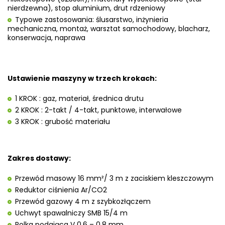
nierdzewna), stop aluminium, drut rdzeniowy
Typowe zastosowania: ślusarstwo, inżynieria
mechaniczna, montaż, warsztat samochodowy, blacharz,
konserwacja, naprawa
Ustawienie maszyny w trzech krokach:
1 KROK : gaz, materiał, średnica drutu
2 KROK : 2-takt / 4-takt, punktowe, interwałowe
3 KROK : grubość materiału
Zakres dostawy:
Przewód masowy 16 mm²/ 3 m z zaciskiem kleszczowym
Reduktor ciśnienia Ar/CO2
Przewód gazowy 4 m z szybkozłączem
Uchwyt spawalniczy SMB 15/4 m
Rolka podająca V 0,6 – 0,8 mm