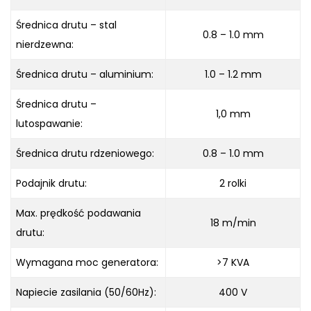
Średnica drutu – stal
0.8 – 1.0 mm
nierdzewna:
Średnica drutu – aluminium:
1.0 – 1.2 mm
Średnica drutu –
1,0 mm
lutospawanie:
Średnica drutu rdzeniowego:
0.8 – 1.0 mm
Podajnik drutu:
2 rolki
Max. prędkość podawania
18 m/min
drutu:
Wymagana moc generatora:
>7 KVA
Napiecie zasilania (50/60Hz):
400 V