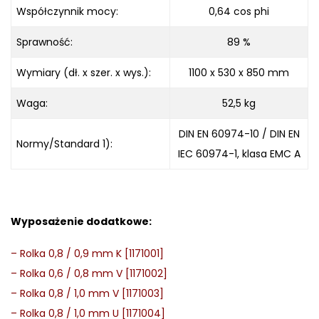
Współczynnik mocy:
0,64 cos phi
Sprawność:
89 %
Wymiary (dł. x szer. x wys.):
1100 x 530 x 850 mm
Waga:
52,5 kg
DIN EN 60974-10 / DIN EN
Normy/Standard 1):
IEC 60974-1, klasa EMC A
Wyposażenie dodatkowe:
–
Rolka 0,8 / 0,9 mm K [1171001]
–
Rolka 0,6 / 0,8 mm V [1171002]
–
Rolka 0,8 / 1,0 mm V [1171003]
–
Rolka 0,8 / 1,0 mm U [1171004]