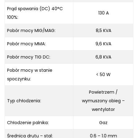
Prąd spawania (DC) 40°C
130 A
100%:
Pobór mocy MIG/MAG:
8,5 KVA
Pobór mocy MMA:
9,6 KVA
Pobór mocy TIG DC:
6,8 KVA
Pobór mocy w stanie
< 50 W
spoczynku:
Powietrzem /
Typ chłodzenia:
wymuszony obieg –
wentylator
Chłodzenie palnika:
Gaz
Średnica drutu – stal:
0.6 – 1.0 mm