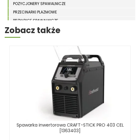
POZYCJONERY SPAWALNICZE
PRZECINARKI PLAZMOWE
PRZYŁBICE SPAWALNICZE
Zobacz także
SPAWARKI
STOŁY SPAWALNICZE
STOŁY SZLIFIERSKIE
SZLIFIERKI DO ELEKTROD
UCHWYTY DO OBROTNIKÓW
WYPOSAŻENIE DODATKOWE SCHWEISSKRAFT
RÓŻNE OKAZJE
KOSZT DOSTAWY
Spawarka inwertorowa CRAFT-STICK PRO 403 CEL
[1363403]