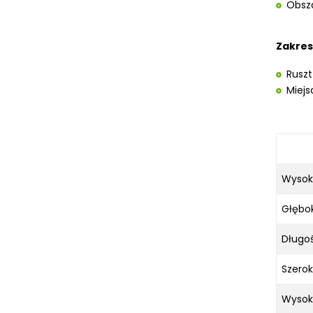
Obsza
KOSZT DOSTAWY
Zakres
Ruszt
Miej
Wysoko
Głębo
Długoś
Szerok
Wysok