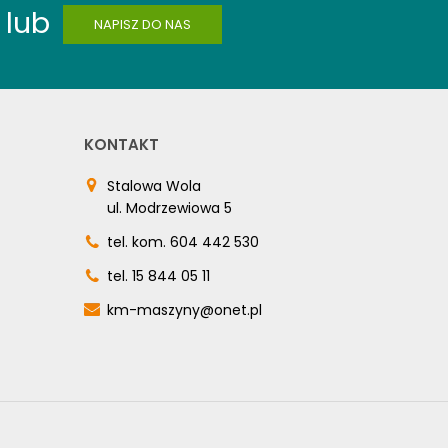
lub
NAPISZ DO NAS
KONTAKT
Stalowa Wola
ul. Modrzewiowa 5
tel. kom.
604 442 530
tel.
15 844 05 11
km-maszyny@onet.pl