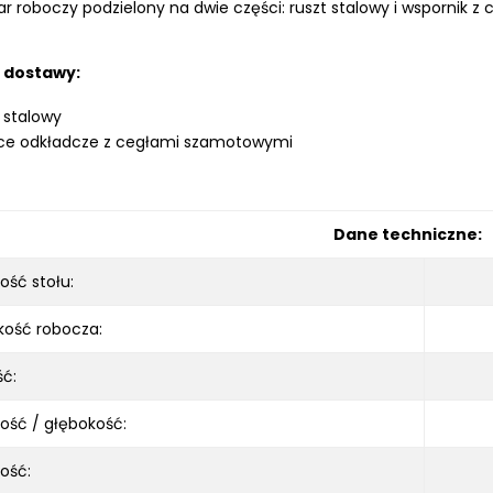
r roboczy podzielony na dwie części: ruszt stalowy i wspornik
 dostawy:
 stalowy
sce odkładcze z cegłami szamotowymi
Dane techniczne:
ść stołu:
kość robocza:
ć:
ość / głębokość:
ość: