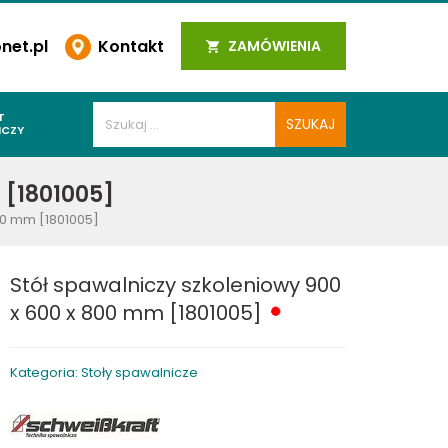
et.pl
Kontakt
ZAMÓWIENIA
T
ICZY
PAWALNICZE
 [1801005]
 SPOIN
00 mm [1801005]
PAWALNICZE
WALNICZE
Stół spawalniczy szkoleniowy 900
Y SPAWALNICZE
x 600 x 800 mm [1801005]
 PLAZMOWE
PAWALNICZE
Kategoria: Stoły spawalnicze
LNICZE