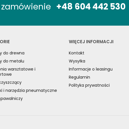
óż zamówienie
+48 604 442 530
ORIE
WIĘCEJ INFORMACJI
y do drewna
Kontakt
y do metalu
Wysyłka
nia warsztatowe i
Informacje o leasingu
ortowe
Regulamin
czyszczący
Polityka prywatności
ki i narzędzia pneumatyczne
spawalniczy