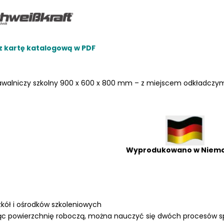
z kartę katalogową w PDF
LKRAFT
MUM
awalniczy szkolny 900 x 600 x 800 mm – z miejscem odkładczy
Wyprodukowano w Niem
zkół i ośrodków szkoleniowych
ąc powierzchnię roboczą, można nauczyć się dwóch procesów 