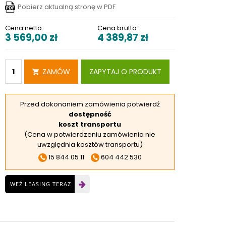
Pobierz aktualną stronę w PDF
RSKIE
 ELEKTROD
Cena netto:
Cena brutto:
3 569,00
zł
4 389,87
zł
 OBROTNIKÓW
E DODATKOWE
ZAMÓW
ZAPYTAJ O PRODUKT
Przed dokonaniem zamówienia potwierdź
dostępność
koszt transportu
(Cena w potwierdzeniu zamówienia nie
uwzględnia kosztów transportu)
15 844 05 11
604 442 530
WEŹ LEASING TERAZ