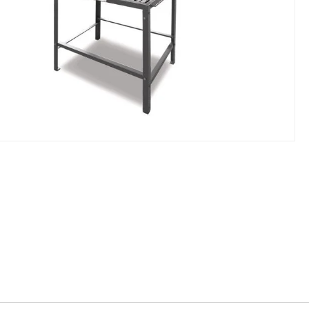
NIKI I URZĄDZENIA
STOŁY SZLIFIE
CHOWE
SZLIFIERKI DO
RY WARSZTATOWE UNICRAFT
UCHWYTY DO
NAJAZDOWE UNICRAFT
WYPOSAŻENI
 ZABEZPIECZAJĄCE UNICRAFT
NOŻYCOWE UNICRAFT
E BRAMOWE UNICRAFT
NIA TRANSPORTOWE UNICRAFT
KI UNICRAFT
ATORY UNICRAFT
ALETOWE UNICRAFT
IKI ŚCIENNE UNICRAFT
WE
ŻENIE DODATKOWE
FT