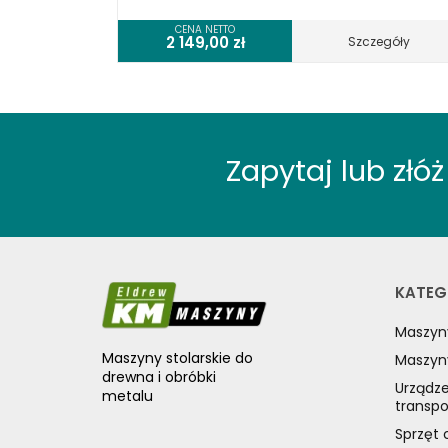
CENA NETTO
2 149,00
zł
Szczegóły
Zapytaj lub zł
KATEG
Maszyn
Maszyny stolarskie do
Maszyn
drewna i obróbki
Urządze
metalu
transp
Sprzęt 