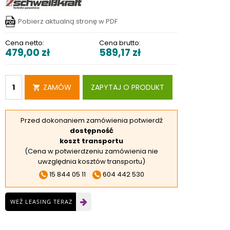
RSKIE
Pobierz aktualną stronę w PDF
 ELEKTROD
 OBROTNIKÓW
Cena netto:
Cena brutto:
479,00
zł
589,17
zł
E DODATKOWE
ZAMÓW
ZAPYTAJ O PRODUKT
Przed dokonaniem zamówienia potwierdź
dostępność
koszt transportu
(Cena w potwierdzeniu zamówienia nie
uwzględnia kosztów transportu)
15 844 05 11
604 442 530
WEŹ LEASING TERAZ