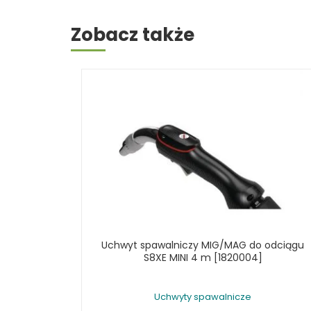
POZYCJONERY SPAWALNICZE
PRZECINARKI PLAZMOWE
Zobacz także
PRZYŁBICE SPAWALNICZE
SPAWARKI
STOŁY SPAWALNICZE
STOŁY SZLIFIERSKIE
SZLIFIERKI DO ELEKTROD
UCHWYTY DO OBROTNIKÓW
WYPOSAŻENIE DODATKOWE
SCHWEISSKRAFT
RÓŻNE OKAZJE
KOSZT DOSTAWY
Uchwyt spawalniczy MIG/MAG do odciągu
S8XE MINI 4 m [1820004]
Uchwyty spawalnicze