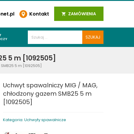
et.pl
Kontakt
ZAMÓWIENIA
T
ICZY
PAWALNICZE
5 5 m [1092505]
 SPOIN
 SMB25 5 m [1092505]
PAWALNICZE
WALNICZE
Uchwyt spawalniczy MIG / MAG,
Y SPAWALNICZE
chłodzony gazem SMB25 5 m
 PLAZMOWE
[1092505]
PAWALNICZE
Kategoria: Uchwyty spawalnicze
LNICZE