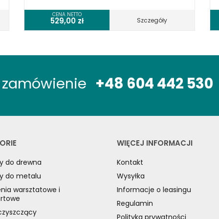
CENA NETTO
529,00
zł
Szczegóły
óż zamówienie
+48 604 442 530
ORIE
WIĘCEJ INFORMACJI
y do drewna
Kontakt
y do metalu
Wysyłka
nia warsztatowe i
Informacje o leasingu
ortowe
Regulamin
czyszczący
Polityka prywatności