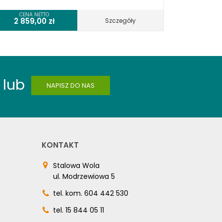
CENA NETTO
2 859,00
zł
Szczegóły
lub
NAPISZ DO NAS
KONTAKT
Stalowa Wola
ul. Modrzewiowa 5
tel. kom.
604 442 530
tel.
15 844 05 11