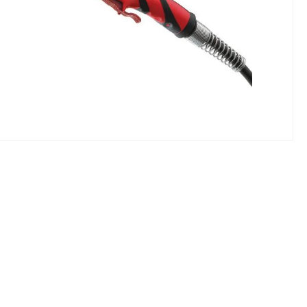
NIKI I URZĄDZENIA
STOŁY SZLIFIE
CHOWE
SZLIFIERKI DO
RY WARSZTATOWE UNICRAFT
UCHWYTY DO
NAJAZDOWE UNICRAFT
WYPOSAŻENI
 ZABEZPIECZAJĄCE UNICRAFT
NOŻYCOWE UNICRAFT
E BRAMOWE UNICRAFT
NIA TRANSPORTOWE UNICRAFT
KI UNICRAFT
ATORY UNICRAFT
ALETOWE UNICRAFT
IKI ŚCIENNE UNICRAFT
WE
ŻENIE DODATKOWE
FT