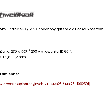
LKRAFT
 5m
– palnik MIG / MAG, chłodzony gazem o długości 5 metrów.
MUM
żenie: 230 A CO² / 200 A mieszanka ED 60 %
tu: 0,8 – 1,2 mm
 zamienne:
w części eksploatacyjnych VTS SMB25 / MB 25 [1092501]