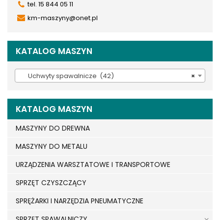
tel. 15 844 05 11
km-maszyny@onet.pl
KATALOG MASZYN
Uchwyty spawalnicze (42)
×
KATALOG MASZYN
MASZYNY DO DREWNA
MASZYNY DO METALU
URZĄDZENIA WARSZTATOWE I TRANSPORTOWE
SPRZĘT CZYSZCZĄCY
SPRĘŻARKI I NARZĘDZIA PNEUMATYCZNE
SPRZĘT SPAWALNICZY