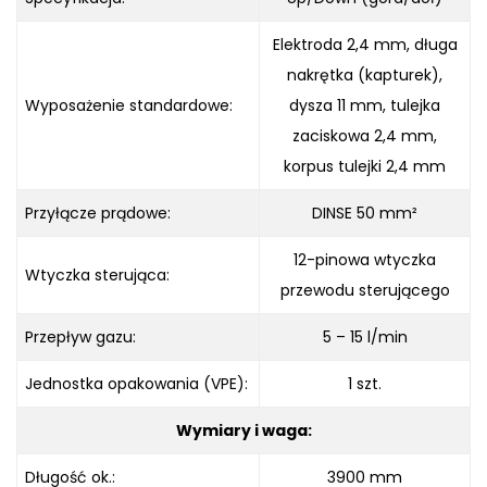
Elektroda 2,4 mm, długa
nakrętka (kapturek),
Wyposażenie standardowe:
dysza 11 mm, tulejka
zaciskowa 2,4 mm,
korpus tulejki 2,4 mm
Przyłącze prądowe:
DINSE 50 mm²
12-pinowa wtyczka
Wtyczka sterująca:
przewodu sterującego
Przepływ gazu:
5 – 15 l/min
Jednostka opakowania (VPE):
1 szt.
Wymiary i waga:
Długość ok.:
3900 mm