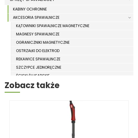
KABINY OCHRONNE
AKCESORIA SPAWALNICZE
KĄTOWNIKI SPAWALNICZE MAGNETYCZNE
MAGNESY SPAWALNICZE
OGRANICZNIKI MAGNETYCZNE
OSTRZAŁKI DO ELEKTROD
REKAWICE SPAWALINCZE
SZCZYPCE JEDNORĘCZNE
ŚCISKI ŚLUSARSKIE
Zobacz także
UCHWYTY SPAWALNICZE
ZACISKI KĄTOWE, IMADŁA SPAWALNICZE
CZYSZCZENIE SPOIN
OBROTNIKI SPAWALNICZE
ODCIĄGI SPAWALNICZE
PARAWANY OCHRONNE
POZYCJONERY SPAWALNICZE