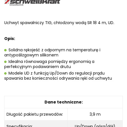
Uchwyt spawalniczy TIG, chłodzony wodą SR 18 4 m, UD.
Opis:
Solidna rękojeść z odpornym na temperaturę i
antypoślizgowym silikonem
Idealna równowaga pomiędzy ergonomią a
perfekcyjnym podawaniem drutu
Modele UD z funkcją Up/Down do regulacji prądu
spawania bez konieczności odrywania ręki od uchwytu
Dane techniczne:
Długość pakietu przewodów:
3,9 m
Specyfikacja:
Up/Down (góra/dół)