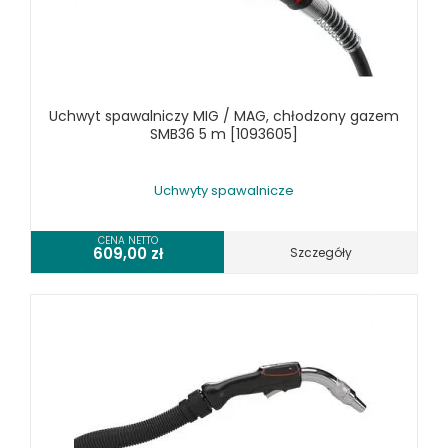
Uchwyt spawalniczy MIG / MAG, chłodzony gazem
SMB36 5 m [1093605]
Uchwyty spawalnicze
CENA NETTO
609,00
zł
Szczegóły