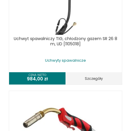
PRZECINARKI PLAZMOWE
PRZYŁBICE SPAWALNICZE
SPAWARKI
STOŁY SPAWALNICZE
STOŁY SZLIFIERSKIE
Uchwyt spawalniczy TIG, chłodzony gazem SR 26 8
SZLIFIERKI DO ELEKTROD
m, UD [1105018]
UCHWYTY DO OBROTNIKÓW
WYPOSAŻENIE DODATKOWE SCHWEISSKRAFT
Uchwyty spawalnicze
RÓŻNE OKAZJE
CENA NETTO
984,00
zł
Szczegóły
KOSZT DOSTAWY