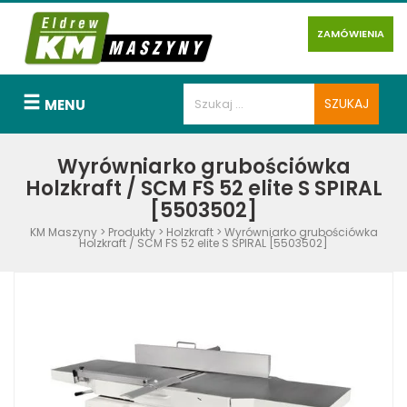
ZAMÓWIENIA
MENU
Wyrówniarko grubościówka
Holzkraft / SCM FS 52 elite S SPIRAL
[5503502]
KM Maszyny
>
Produkty
>
Holzkraft
>
Wyrówniarko grubościówka
Holzkraft / SCM FS 52 elite S SPIRAL [5503502]