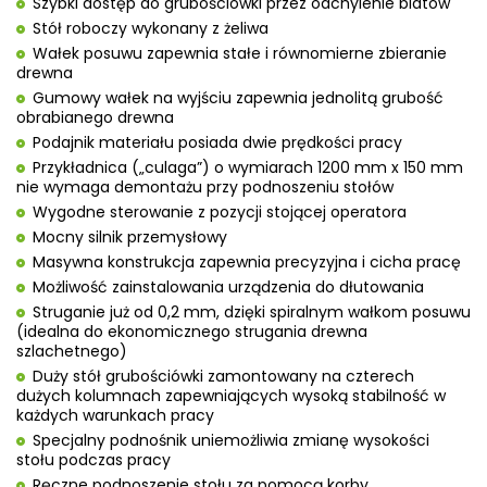
Szybki dostęp do grubościówki przez odchylenie blatów
Stół roboczy wykonany z żeliwa
Wałek posuwu zapewnia stałe i równomierne zbieranie
drewna
Gumowy wałek na wyjściu zapewnia jednolitą grubość
obrabianego drewna
Podajnik materiału posiada dwie prędkości pracy
Przykładnica („culaga”) o wymiarach 1200 mm x 150 mm
nie wymaga demontażu przy podnoszeniu stołów
Wygodne sterowanie z pozycji stojącej operatora
Mocny silnik przemysłowy
Masywna konstrukcja zapewnia precyzyjna i cicha pracę
Możliwość zainstalowania urządzenia do dłutowania
Struganie już od 0,2 mm, dzięki spiralnym wałkom posuwu
(idealna do ekonomicznego strugania drewna
szlachetnego)
Duży stół grubościówki zamontowany na czterech
dużych kolumnach zapewniających wysoką stabilność w
każdych warunkach pracy
Specjalny podnośnik uniemożliwia zmianę wysokości
stołu podczas pracy
Ręczne podnoszenie stołu za pomocą korby