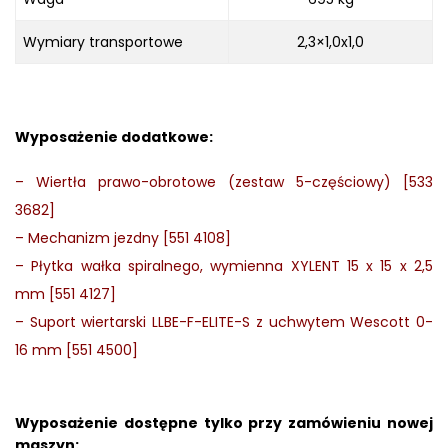
Wymiary transportowe
2,3×1,0x1,0
Wyposażenie dodatkowe:
–
Wiertła prawo-obrotowe (zestaw 5-częściowy) [533
3682]
–
Mechanizm jezdny [551 4108]
–
Płytka wałka spiralnego, wymienna XYLENT 15 x 15 x 2,5
mm [551 4127]
–
Suport wiertarski LLBE-F-ELITE-S z uchwytem Wescott 0-
16 mm [551 4500]
Wyposażenie dostępne tylko przy zamówieniu nowej
maszyn: