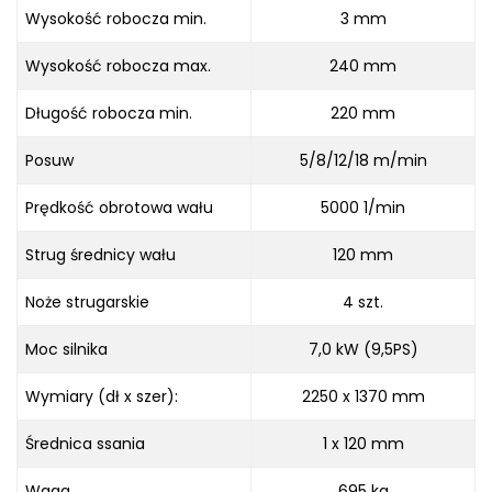
Wysokość robocza min.
3 mm
Wysokość robocza max.
240 mm
Długość robocza min.
220 mm
Posuw
5/8/12/18 m/min
Prędkość obrotowa wału
5000 1/min
Strug średnicy wału
120 mm
Noże strugarskie
4 szt.
Moc silnika
7,0 kW (9,5PS)
Wymiary (dł x szer):
2250 x 1370 mm
Średnica ssania
1 x 120 mm
Waga
695 kg