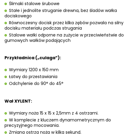
Ślimaki stalowe śrubowe
Stałe i jednolite struganie drewna, bez śladów wałka
dociskowego
Równoczesny docisk przez kilka zębów pozwala na silny
docisku materiału podczas strugania
Stalowe wałki odporne na zużycie w przeciwieństwie do
gumowych wałków podających
Przykładnica („culaga”):
Wymiary 1200 x 150 mm
Łatwy do przestawiania
Odchylenie do 90° do 45°
Wał XYLENT:
Wymiary noża 15 x 15 x 2,5mm z 4 ostrzami.
W komplecie z kluczem dynamometrycznym do
precyzyjnego mocowania.
Zmiana ostrza noża w kilka sekund.