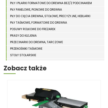
PIŁY I PILARKI FORMATOWE DO DREWNA BEZ/Z PODCINAKIEM
PIŁY PANELOWE, PIONOWE DO DREWNA
PIŁY DO CIĘCIA DREWNA, STOŁOWE, PRECYZYJNE, HEBLARKI
PIŁY TAŚMOWE, FORMATOWE DO DREWNA
POSUWY ROLKOWE DO FREZAREK
PRASY DO KLEJENIA
PRZECINARKI DO DREWNA, TARCZOWE
PRZENOŚNIKI TAŚMOWE
STOŁY STOLARSKIE
STOŁY SZLIFIERSKIE DO DREWNA
Zobacz także
STRUGARKI DO DREWNA
STRUGARKI, GRUBOŚCIÓWKI, GRUBIARKI
STRUGARKI CZTEROSTRONNE
WYRÓWNIARKI DO DREWNA
WYRÓWNIARKO - GRUBOŚCIÓWKI
STOJAKI HOLZSTAR
SZCZOTKARKI