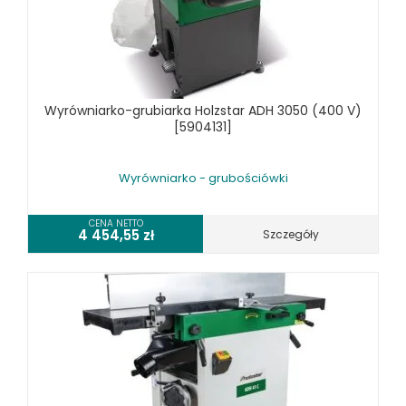
KOSZT DOSTAWY
Wyrówniarko-grubiarka Holzstar ADH 3050 (400 V)
[5904131]
Wyrówniarko - grubościówki
CENA NETTO
4 454,55
zł
Szczegóły