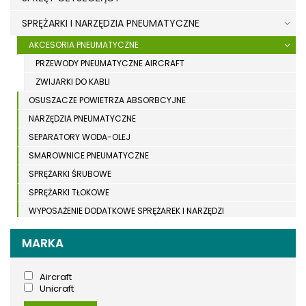
SPRĘŻARKI I NARZĘDZIA PNEUMATYCZNE
AKCESORIA PNEUMATYCZNE
PRZEWODY PNEUMATYCZNE AIRCRAFT
ZWIJARKI DO KABLI
OSUSZACZE POWIETRZA ABSORBCYJNE
NARZĘDZIA PNEUMATYCZNE
SEPARATORY WODA-OLEJ
SMAROWNICE PNEUMATYCZNE
SPRĘŻARKI ŚRUBOWE
SPRĘŻARKI TŁOKOWE
WYPOSAŻENIE DODATKOWE SPRĘŻAREK I NARZĘDZI
PNEUMATYCZNYCH
MARKA
SPRZĘT SPAWALNICZY
RÓŻNE OKAZJE
Aircraft
Unicraft
KOSZT DOSTAWY