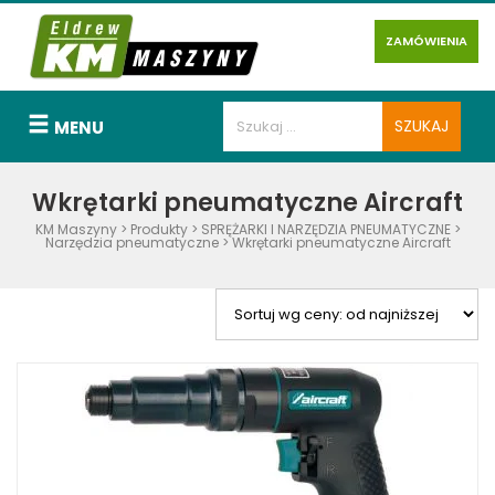
ZAMÓWIENIA
MENU
Wkrętarki pneumatyczne Aircraft
KM Maszyny
>
Produkty
>
SPRĘŻARKI I NARZĘDZIA PNEUMATYCZNE
>
Narzędzia pneumatyczne
>
Wkrętarki pneumatyczne Aircraft