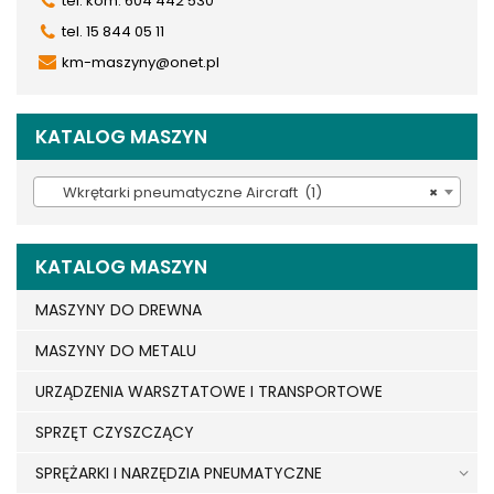
tel. kom. 604 442 530
tel. 15 844 05 11
km-maszyny@onet.pl
KATALOG MASZYN
Wkrętarki pneumatyczne Aircraft (1)
×
KATALOG MASZYN
MASZYNY DO DREWNA
MASZYNY DO METALU
URZĄDZENIA WARSZTATOWE I TRANSPORTOWE
SPRZĘT CZYSZCZĄCY
SPRĘŻARKI I NARZĘDZIA PNEUMATYCZNE