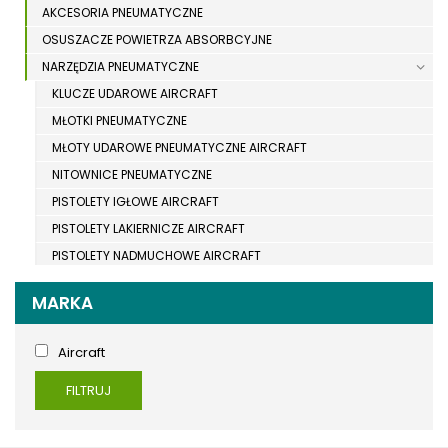
AKCESORIA PNEUMATYCZNE
OSUSZACZE POWIETRZA ABSORBCYJNE
NARZĘDZIA PNEUMATYCZNE
KLUCZE UDAROWE AIRCRAFT
MŁOTKI PNEUMATYCZNE
MŁOTY UDAROWE PNEUMATYCZNE AIRCRAFT
NITOWNICE PNEUMATYCZNE
PISTOLETY IGŁOWE AIRCRAFT
PISTOLETY LAKIERNICZE AIRCRAFT
PISTOLETY NADMUCHOWE AIRCRAFT
PISTOLETY NATRYSKOWE AIRCRAFT
MARKA
PISTOLETY DO PIASKOWANIA AIRCRAFT
POLERKI PNEUMATYCZNE
Aircraft
SZLIFIERKI PNEUMATYCZNE AIRCRAFT
FILTRUJ
TESTERY CIŚNIENIA AIRCRAFT
WIERTARKI PNEUMATYCZNE AIRCRAFT
WKRĘTARKI PNEUMATYCZNE AIRCRAFT