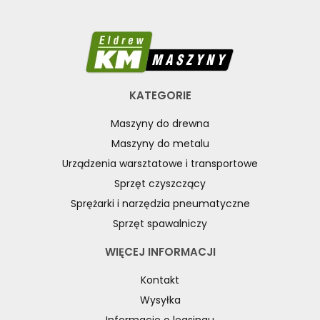
WYCISKACZE DO MAS AIRCRAFT
WYRZYNARKI
ZSZYWACZE
SEPARATORY WODA-OLEJ
SMAROWNICE PNEUMATYCZNE
KATEGORIE
SPRĘŻARKI ŚRUBOWE
Maszyny do drewna
SPRĘŻARKI TŁOKOWE
Maszyny do metalu
WYPOSAŻENIE DODATKOWE SPRĘŻAREK I NARZĘDZI
Urządzenia warsztatowe i transportowe
PNEUMATYCZNYCH
Sprzęt czyszczący
SPRZĘT SPAWALNICZY
Sprężarki i narzędzia pneumatyczne
RÓŻNE OKAZJE
Sprzęt spawalniczy
KOSZT DOSTAWY
WIĘCEJ INFORMACJI
Kontakt
Wysyłka