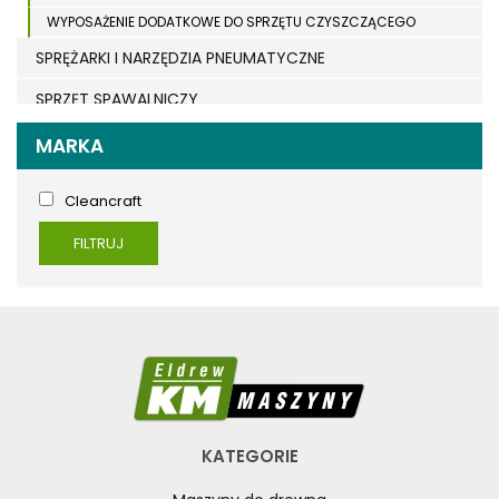
WYPOSAŻENIE DODATKOWE DO SPRZĘTU CZYSZCZĄCEGO
SPRĘŻARKI I NARZĘDZIA PNEUMATYCZNE
SPRZĘT SPAWALNICZY
RÓŻNE OKAZJE
MARKA
KOSZT DOSTAWY
Cleancraft
FILTRUJ
KATEGORIE