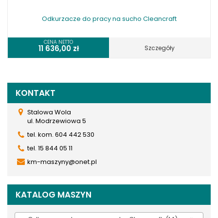
Odkurzacze do pracy na sucho Cleancraft
CENA NETTO
11 636,00
zł
Szczegóły
KONTAKT
Stalowa Wola
ul. Modrzewiowa 5
tel. kom. 604 442 530
tel. 15 844 05 11
km-maszyny@onet.pl
KATALOG MASZYN