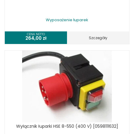
Wyposażenie łuparek
CENA NETTO
264,00
zł
Szczegóły
Wyłącznik łuparki HSE 8-550 (400 V) [0598111632]