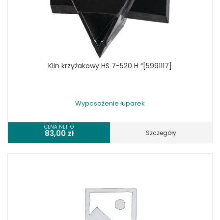
Klin krzyżakowy HS 7-520 H “[5991117]
Wyposażenie łuparek
CENA NETTO
83,00
zł
Szczegóły