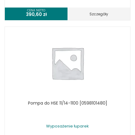
CENA NETTO
390,60
zł
Szczegóły
Pompa do HSE 11/14-1100 [0598101480]
Wyposażenie łuparek