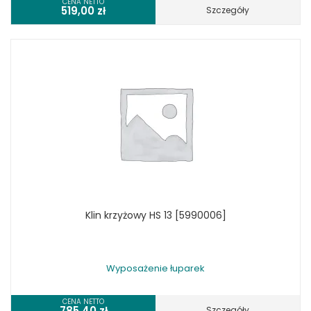
CENA NETTO
519,00
zł
Szczegóły
Klin krzyżowy HS 13 [5990006]
Wyposażenie łuparek
CENA NETTO
785,40
zł
Szczegóły