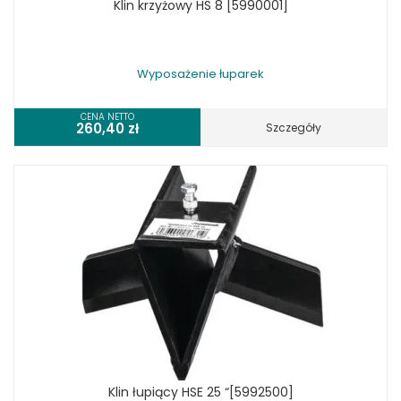
Klin krzyżowy HS 8 [5990001]
Wyposażenie łuparek
CENA NETTO
260,40
zł
Szczegóły
Klin łupiący HSE 25 “[5992500]