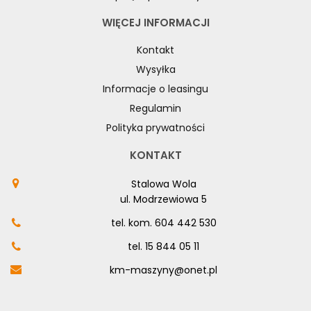
WYPOSAŻENIE PIŁ TAŚMOWYCH DO DREWNA
WIĘCEJ INFORMACJI
WYPOSAŻENIE POSUWÓW
Kontakt
WYPOSAŻENIE STOŁÓW
Wysyłka
WYPOSAŻENIE STRUGAREK
Informacje o leasingu
WYPOSAŻENIE SZCZOTKAREK
WYPOSAŻENIE SZLIFIEREK DO DREWNA
Regulamin
WYPOSAŻENIE TOKAREK
Polityka prywatności
WYPOSAŻENIE URZĄDZEŃ WIELOCZYNNOŚCIOWYCH
KONTAKT
WYPOSAŻENIE WIERTAREK DO DREWNA
WYPOSAŻENIE WYRZYNAREK
Stalowa Wola
ul. Modrzewiowa 5
MASZYNY DO METALU
tel. kom.
604 442 530
URZĄDZENIA WARSZTATOWE I TRANSPORTOWE
tel.
15 844 05 11
SPRZĘT CZYSZCZĄCY
km-maszyny@onet.pl
SPRĘŻARKI I NARZĘDZIA PNEUMATYCZNE
SPRZĘT SPAWALNICZY