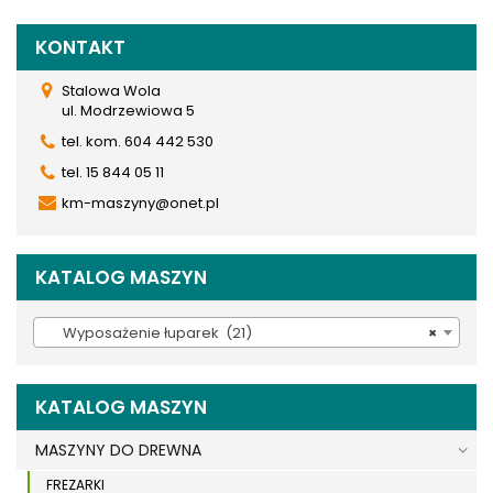
KONTAKT
Stalowa Wola
ul. Modrzewiowa 5
tel. kom. 604 442 530
tel. 15 844 05 11
km-maszyny@onet.pl
KATALOG MASZYN
Wyposażenie łuparek (21)
×
KATALOG MASZYN
MASZYNY DO DREWNA
FREZARKI