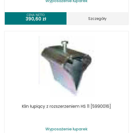
Wyposażenie łuparek
CENA NETTO
390,60
zł
Szczegóły
Klin łupiący z rozszerzeniem HS 11 [5990016]
Wyposażenie łuparek