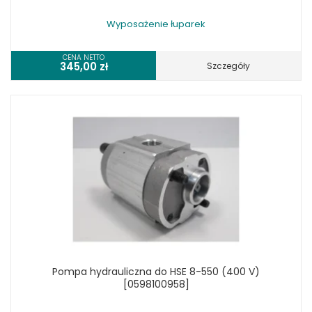
Wyposażenie łuparek
CENA NETTO
345,00
zł
Szczegóły
Pompa hydrauliczna do HSE 8-550 (400 V)
[0598100958]