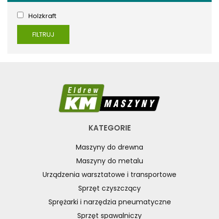
STOJAKI HOLZSTAR
SZCZOTKARKI
Holzkraft
SZLIFIERKI DO DREWNA, DŁUGOTAŚMOWE, SZEROKOTAŚMOWE,
FILTRUJ
KRAWĘDZIOWE
TOKARKI DO DREWNA
UKOŚNICE, PIŁY TARCZOWE DO DREWNA
URZĄDZENIA WIELOCZYNNOŚCIOWE DO DREWNA
WIERTARKI POZIOME DO DREWNA, WIELOWRZECIONOWE,
UNIWERSALNE
WYRZYNARKI DO DREWNA, STOŁOWE
WYPOSAŻENIE DODATKOWE MASZYN DO DREWNA
KATEGORIE
WYPOSAŻENIE FREZAREK
Maszyny do drewna
WYPOSAŻENIE ŁUPAREK
Maszyny do metalu
WYPOSAŻENIE ODCIĄGÓW MASZYN DO DREWNA
Urządzenia warsztatowe i transportowe
WYPOSAŻENIE OKLEINIAREK
Sprzęt czyszczący
WYPOSAŻENIE PIŁ FORMATOWYCH
Sprężarki i narzędzia pneumatyczne
WYPOSAŻENIE PIŁ STOŁOWYCH
Sprzęt spawalniczy
WYPOSAŻENIE PIŁ TARCZOWYCH DO DREWNA