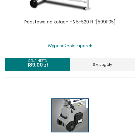
Podstawa na kołach HS 5-520 H “[5991105]
Wyposażenie łuparek
CENA NETTO
189,00
zł
Szczegóły