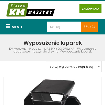
ZAMÓWIENIA
MENU
Wyposażenie łuparek
KM Maszyny
>
Produkty
>
MASZYNY DO DREWNA
>
Wyposażenie
dodatkowe maszyn do drewna
>
Wyposażenie łuparek