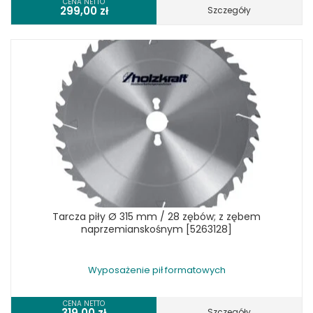
CENA NETTO
299,00
zł
Szczegóły
Tarcza piły Ø 315 mm / 28 zębów; z zębem
naprzemianskośnym [5263128]
Wyposażenie pił formatowych
CENA NETTO
319,00
zł
Szczegóły