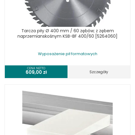
Tarcza piły Ø 400 mm / 60 zębów; z zębem
naprzemianskośnym KSB-BF 400/60 [5264060]
Wyposażenie pił formatowych
CENA NETTO
609,00
zł
Szczegóły