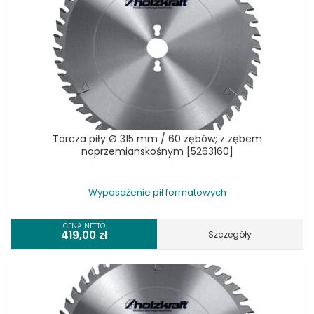
Tarcza piły Ø 315 mm / 60 zębów; z zębem
naprzemianskośnym [5263160]
Wyposażenie pił formatowych
CENA NETTO
419,00
zł
Szczegóły