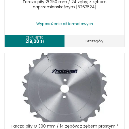
Tarcza piły Ø 250 mm / 24 zęby; z zębem
naprzemianskośnym [5262524]
Wyposażenie pił formatowych
CENA NETTO
219,00
zł
Szczegóły
Tarcza piły Ø 300 mm / 14 zębów; z zębem prostym *