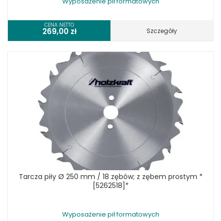
Wyposażenie pił formatowych
CENA NETTO
269,00
zł
Szczegóły
Tarcza piły Ø 250 mm / 18 zębów; z zębem prostym *
[5262518]*
Wyposażenie pił formatowych