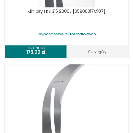
Klin piły FKS 315 2000E [05900317C107]
Wyposażenie pił formatowych
CENA NETTO
175,00
zł
Szczegóły