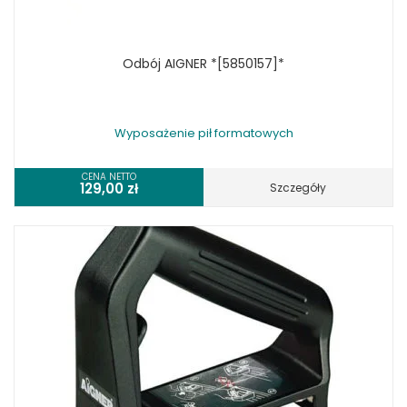
Odbój AIGNER *[5850157]*
Wyposażenie pił formatowych
CENA NETTO
129,00
zł
Szczegóły