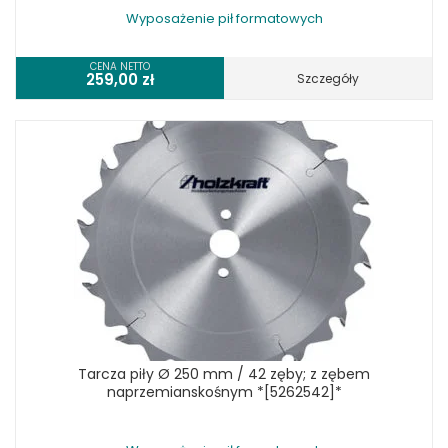
Wyposażenie pił formatowych
CENA NETTO
259,00
zł
Szczegóły
Tarcza piły Ø 250 mm / 42 zęby; z zębem
naprzemianskośnym *[5262542]*