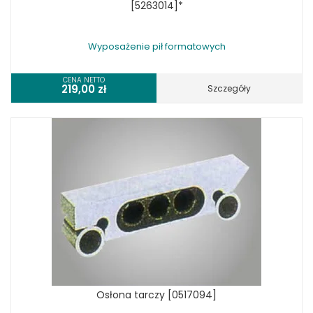
[5263014]*
Wyposażenie pił formatowych
CENA NETTO
219,00
zł
Szczegóły
Osłona tarczy [0517094]