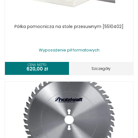
Półka pomocnicza na stole przesuwnym [5510402]
Wyposażenie pił formatowych
CENA NETTO
620,00
zł
Szczegóły