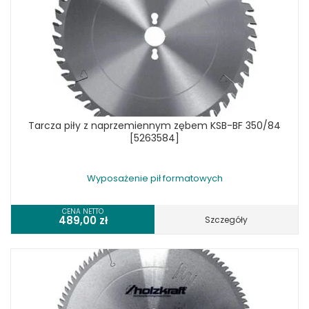
Tarcza piły z naprzemiennym zębem KSB-BF 350/84
[5263584]
Wyposażenie pił formatowych
CENA NETTO
489,00
zł
Szczegóły