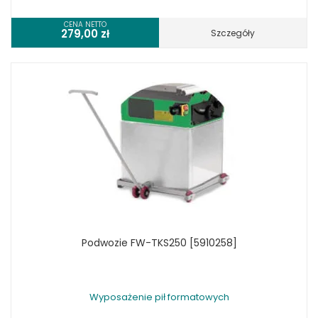
CENA NETTO
279,00
zł
Szczegóły
Podwozie FW-TKS250 [5910258]
Wyposażenie pił formatowych