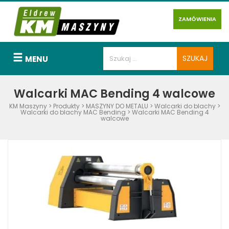
ZAMÓWIENIA
MENU
Walcarki MAC Bending 4 walcowe
KM Maszyny
>
Produkty
>
MASZYNY DO METALU
>
Walcarki do blachy
>
Walcarki do blachy MAC Bending
>
Walcarki MAC Bending 4
walcowe