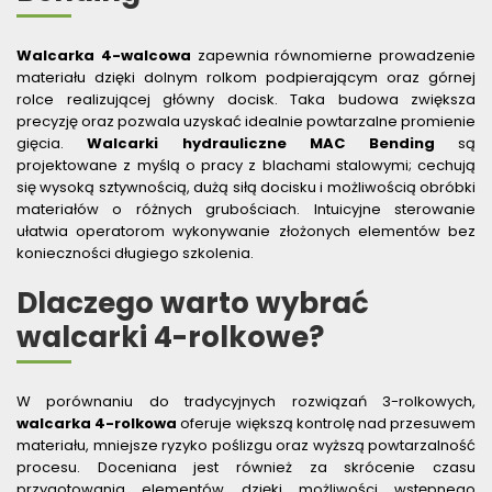
WYPOSAŻENIE DODATKOWE OPTIMUM
URZĄDZENIA WARSZTATOWE I TRANSPORTOWE
Walcarka 4-walcowa
zapewnia równomierne prowadzenie
materiału dzięki dolnym rolkom podpierającym oraz górnej
SPRZĘT CZYSZCZĄCY
rolce realizującej główny docisk. Taka budowa zwiększa
precyzję oraz pozwala uzyskać idealnie powtarzalne promienie
SPRĘŻARKI I NARZĘDZIA PNEUMATYCZNE
gięcia.
Walcarki hydrauliczne MAC Bending
są
projektowane z myślą o pracy z blachami stalowymi; cechują
SPRZĘT SPAWALNICZY
się wysoką sztywnością, dużą siłą docisku i możliwością obróbki
materiałów o różnych grubościach. Intuicyjne sterowanie
RÓŻNE OKAZJE
ułatwia operatorom wykonywanie złożonych elementów bez
konieczności długiego szkolenia.
KOSZT DOSTAWY
Dlaczego warto wybrać
walcarki 4-rolkowe?
W porównaniu do tradycyjnych rozwiązań 3-rolkowych,
walcarka 4-rolkowa
oferuje większą kontrolę nad przesuwem
materiału, mniejsze ryzyko poślizgu oraz wyższą powtarzalność
procesu. Doceniana jest również za skrócenie czasu
przygotowania elementów dzięki możliwości wstępnego