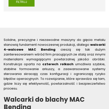
SPĘCZARKI
FILTRUJ
STOJAKI
STOŁY ROLKOWE
SZLIFIERKI DO METALU, PŁASZCZYZN
TOKARKI
TOKARKI CNC
Solidne, precyzyjne i niezawodne maszyny do gięcia metalu
URZĄDZENIA WIELOCZYNNOŚCIOWE
stanowią fundament nowoczesnej produkcji, dlatego
walcarki
WALCARKI DO BLACHY
4-walcowe MAC Bending
cieszą się tak dużym
WALCARKI DO BLACHY MAC BENDING
zainteresowaniem wśród firm pracujących ze stalą oraz innymi
materiałami wymagającymi powtarzalnej jakości obróbki.
WALCARKI DO BLACHY METALLKRAFT
Konstrukcja oparta na
czterech rolkach
umożliwia szybkie,
WIERTARKI KOLUMNOWE, SŁUPOWE, STOŁOWE
stabilne formowanie arkuszy, a zaawansowane systemy
WIERTARKI MAGNETYCZNE
sterowania skracają czas konfiguracji i ograniczają ryzyko
błędów operacyjnych. To rozwiązanie, które sprawdza się tam,
WIERTARKO - FREZARKI STOŁOWE DO METALU, WIELOFUNKCYJNE
gdzie liczy się efektywność, powtarzalność i bezpieczeństwo
WYKRAWARKI DO BLACHY, PNEUMATYCZNE
procesu.
ZAGINARKI DO BLACHY, MECHANICZNE
Walcarki do blachy MAC
ŻŁOBIARKI DO BLACHY
Bending
WYPOSAŻENIE DODATKOWE METALLKRAFT