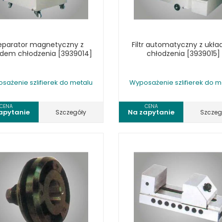
eparator magnetyczny z
Filtr automatyczny z ukł
adem chłodzenia [3939014]
chłodzenia [3939015]
sażenie szlifierek do metalu
Wyposażenie szlifierek do m
CENA
CENA
apytanie
Na zapytanie
Szczegóły
Szczeg