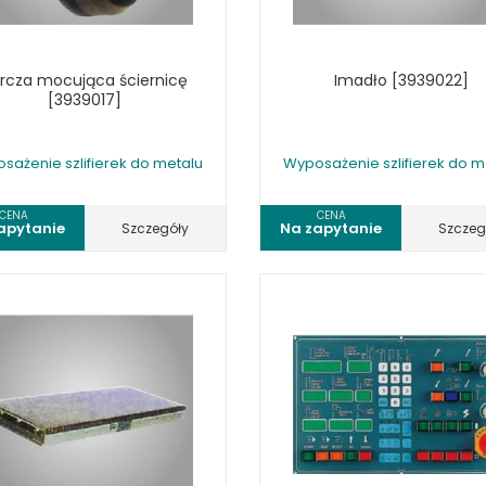
rcza mocująca ściernicę
Imadło [3939022]
[3939017]
sażenie szlifierek do metalu
Wyposażenie szlifierek do m
CENA
CENA
apytanie
Na zapytanie
Szczegóły
Szczeg