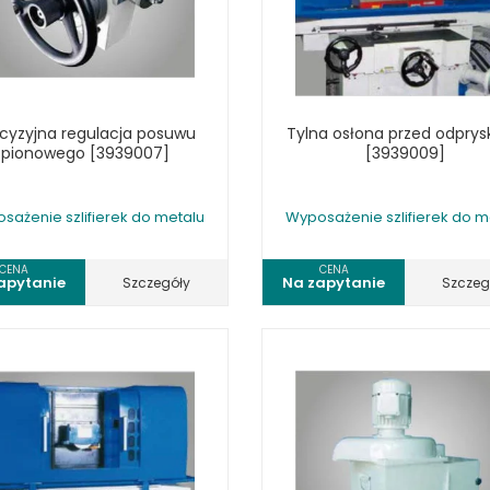
cyzyjna regulacja posuwu
Tylna osłona przed odpry
pionowego [3939007]
[3939009]
sażenie szlifierek do metalu
Wyposażenie szlifierek do m
CENA
CENA
apytanie
Na zapytanie
Szczegóły
Szczeg