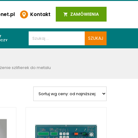
et.pl
Kontakt
ZAMÓWIENIA
T
ICZY
PAWALNICZE
 SPOIN
enie szlifierek do metalu
PAWALNICZE
WALNICZE
Y SPAWALNICZE
 PLAZMOWE
PAWALNICZE
LNICZE