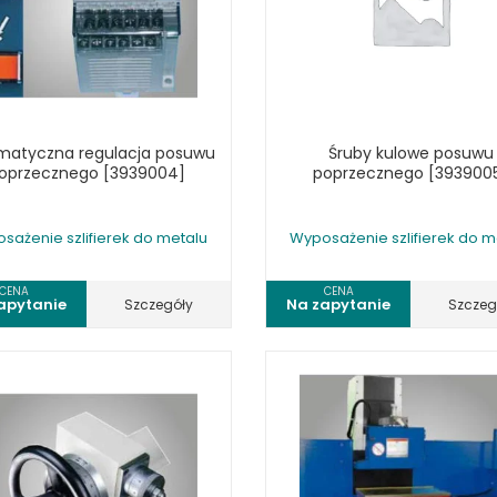
LKRAFT
matyczna regulacja posuwu
Śruby kulowe posuwu
MUM
oprzecznego [3939004]
poprzecznego [393900
sażenie szlifierek do metalu
Wyposażenie szlifierek do m
CENA
CENA
apytanie
Na zapytanie
Szczegóły
Szczeg