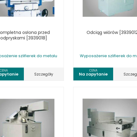
Kompletna osłona przed
Odciąg wiórów [393901
odpryskami [3939018]
sażenie szlifierek do metalu
Wyposażenie szlifierek do m
CENA
CENA
apytanie
Na zapytanie
Szczegóły
Szczeg