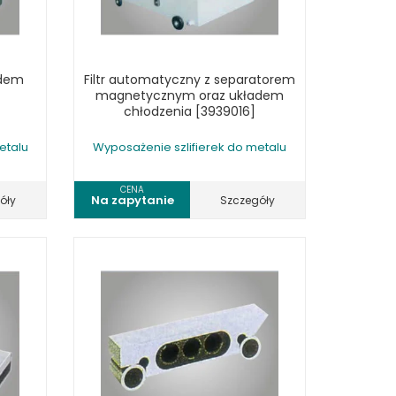
adem
Filtr automatyczny z separatorem
magnetycznym oraz układem
chłodzenia [3939016]
etalu
Wyposażenie szlifierek do metalu
CENA
Na zapytanie
óły
Szczegóły