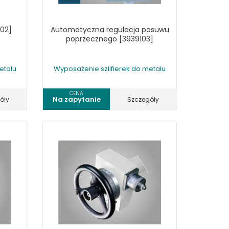
102]
Automatyczna regulacja posuwu
poprzecznego [3939103]
etalu
Wyposażenie szlifierek do metalu
CENA
Na zapytanie
óły
Szczegóły