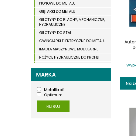
PIONOWE DO METALU
WYPOSAŻENIE DODATKOWE MASZYN DO
WIERTARKI MAGNETYCZNE
DREWNA
GIĘTARKI DO METALU
WIERTARKO – FREZARKI STOŁOWE
GILOTYNY DO BLACHY, MECHANICZNE,
WYKRAWARKI DO BLACHY
HYDRAULICZNE
GILOTYNY DO STALI
WYPOSAŻENIE DODATKOWE METAL
GWINCIARKI ELEKTRYCZNE DO METALU
Auto
WYPOSAŻENIE DODATKOWE OPTI
p
IMADŁA MASZYNOWE, MODULARNE
ZAGINARKI DO BLACHY
NOŻYCE HYDRAULICZNE DO PROFILI
ŻŁOBIARKI DO BLACHY
Wypo
ODCIĄGI DLA SZLIFIEREK DO METALU
MARKA
OSTRZARKI DO WIERTEŁ
PIŁY TARCZOWE DO METALU,
Na z
ALUMINIUM
Metallkraft
Optimum
PIŁY TAŚMOWE DO METALU
POLERKI
FILTRUJ
PRASY DO OBRÓBKI PLASTYCZNEJ
METALU
SPĘCZARKI
STOJAKI