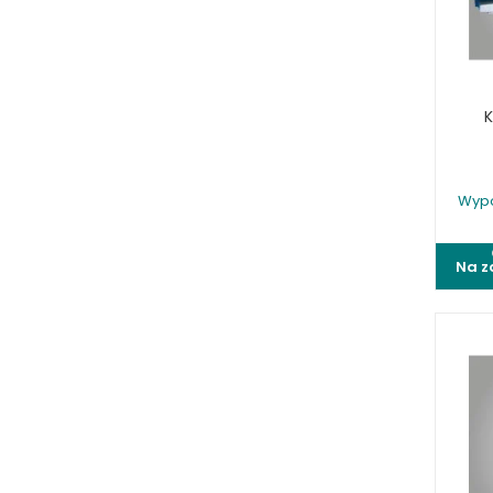
WYPOSAŻENIE FREZAREK
KRAWĘDZIOWYCH
WYPOSAŻENIE GIĘTAREK
WYPOSAŻENIE GILOTYN
WYPOSAŻENIE GWINCIAREK
WYPOSAŻENIE ODCIĄGÓW MASZYN
DO METALU
WYPOSAŻENIE PIŁ TARCZOWYCH DO
Wypo
METALU
WYPOSAŻENIE PIŁ TAŚMOWYCH DO
METALU
Na z
WYPOSAŻENIE PRAS
WYPOSAŻENIE SPĘCZAREK
WYPOSAŻENIE STOŁÓW ROLKOWYCH
WYPOSAŻENIE SZLIFIEREK DO METALU
WYPOSAŻENIE WALCAREK
WYPOSAŻENIE WIERTAREK DO
METALU
WYPOSAŻENIE WYKRAWAREK