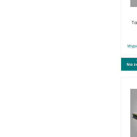
Ta
Wypo
Na z