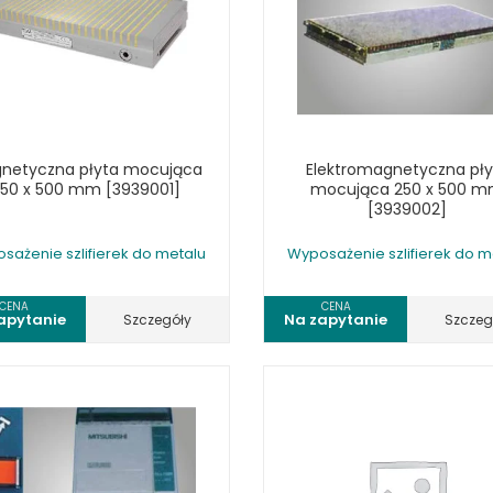
NIKI I URZĄDZENIA
STOŁY SZLIFIE
CHOWE
SZLIFIERKI DO
RY WARSZTATOWE UNICRAFT
UCHWYTY DO
NAJAZDOWE UNICRAFT
WYPOSAŻENI
 ZABEZPIECZAJĄCE UNICRAFT
NOŻYCOWE UNICRAFT
netyczna płyta mocująca
Elektromagnetyczna pły
50 x 500 mm [3939001]
mocująca 250 x 500 
E BRAMOWE UNICRAFT
[3939002]
NIA TRANSPORTOWE UNICRAFT
sażenie szlifierek do metalu
Wyposażenie szlifierek do m
KI UNICRAFT
CENA
CENA
ATORY UNICRAFT
apytanie
Na zapytanie
Szczegóły
Szczeg
ALETOWE UNICRAFT
IKI ŚCIENNE UNICRAFT
WE
ŻENIE DODATKOWE
FT