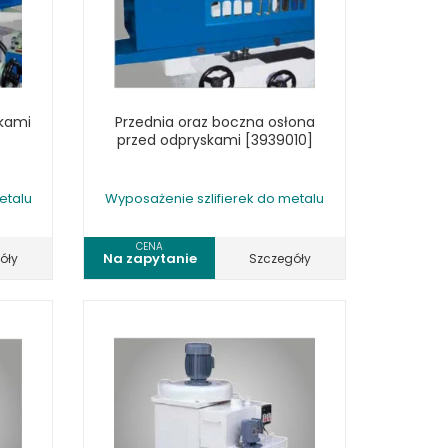
skami
Przednia oraz boczna osłona
przed odpryskami [3939010]
etalu
Wyposażenie szlifierek do metalu
CENA
Na zapytanie
óły
Szczegóły