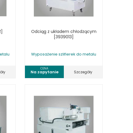
2]
Odciąg z układem chłodzącym
[3939013]
etalu
Wyposażenie szlifierek do metalu
CENA
Na zapytanie
óły
Szczegóły