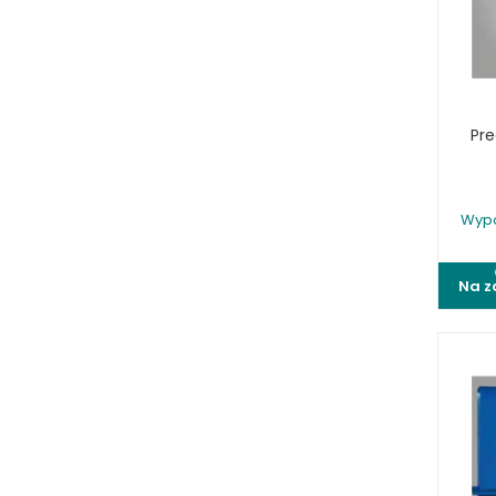
STOŁY ROLKOWE
SZLIFIERKI DO METALU, PŁASZCZYZN
TOKARKI
TOKARKI CNC
Pre
URZĄDZENIA WIELOCZYNNOŚCIOWE
WALCARKI DO BLACHY
WIERTARKI KOLUMNOWE, SŁUPOWE,
STOŁOWE
Wypo
WIERTARKI MAGNETYCZNE
WIERTARKO - FREZARKI STOŁOWE DO
Na z
METALU, WIELOFUNKCYJNE
WYKRAWARKI DO BLACHY,
PNEUMATYCZNE
ZAGINARKI DO BLACHY, MECHANICZNE
ŻŁOBIARKI DO BLACHY
WYPOSAŻENIE DODATKOWE
METALLKRAFT
WYPOSAŻENIE GRAWEREK