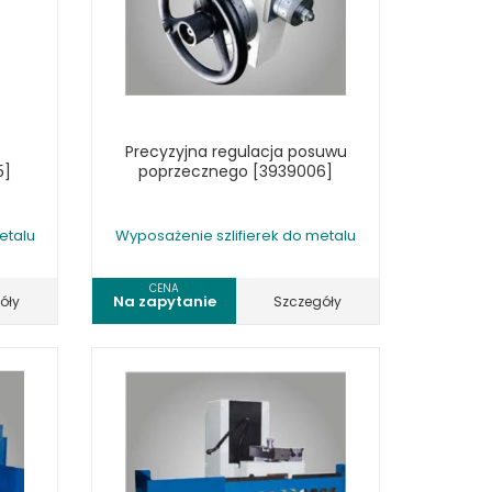
Precyzyjna regulacja posuwu
5]
poprzecznego [3939006]
etalu
Wyposażenie szlifierek do metalu
CENA
Na zapytanie
óły
Szczegóły