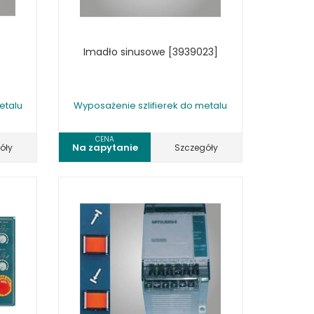
Imadło sinusowe [3939023]
etalu
Wyposażenie szlifierek do metalu
CENA
Na zapytanie
óły
Szczegóły