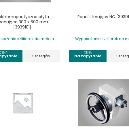
lektromagnetyczna płyta
Panel sterujący NC [3939
ocująca 300 x 600 mm
[3939101]
sażenie szlifierek do metalu
Wyposażenie szlifierek do m
CENA
CENA
apytanie
Na zapytanie
Szczegóły
Szczeg