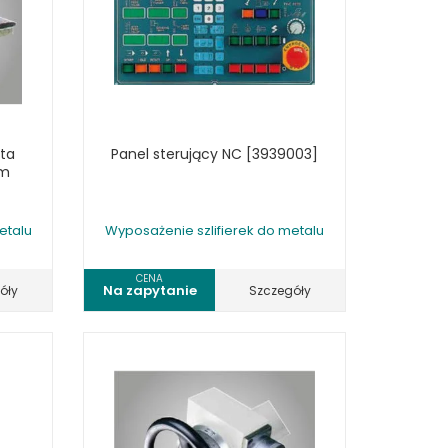
RSKIE
 ELEKTROD
 OBROTNIKÓW
E DODATKOWE
ta
Panel sterujący NC [3939003]
mm
etalu
Wyposażenie szlifierek do metalu
CENA
Na zapytanie
óły
Szczegóły