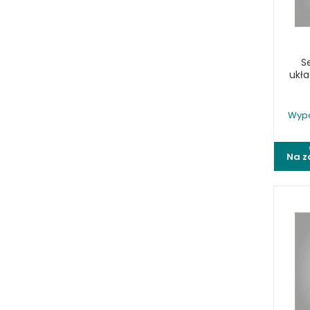
WYPOSAŻENIE ZAGINAREK
WYPOSAŻENIE ŻŁOBIAREK
WYPOSAŻENIE DODATKOWE OPTIMUM
S
URZĄDZENIA WARSZTATOWE I
ukł
TRANSPORTOWE
SPRZĘT CZYSZCZĄCY
Wypo
SPRĘŻARKI I NARZĘDZIA
PNEUMATYCZNE
Na z
SPRZĘT SPAWALNICZY
RÓŻNE OKAZJE
KOSZT DOSTAWY