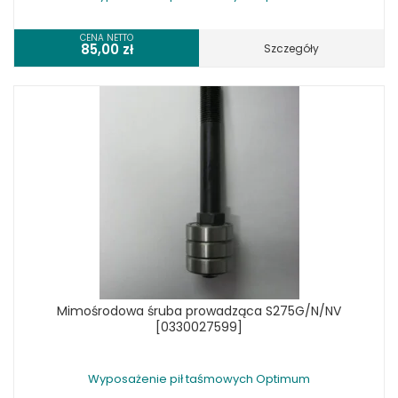
CENA NETTO
85,00
zł
Szczegóły
Mimośrodowa śruba prowadząca S275G/N/NV
[0330027599]
Wyposażenie pił taśmowych Optimum