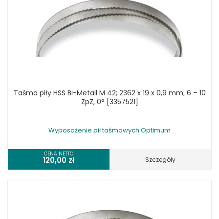
Taśma piły HSS Bi-Metall M 42; 2362 x 19 x 0,9 mm; 6 – 10
ZpZ, 0° [3357521]
Wyposażenie pił taśmowych Optimum
CENA NETTO
120,00
zł
Szczegóły