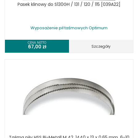
Pasek klinowy do S130GH / 131 / 120 / 115 [039A22]
Wyposażenie pił taśmowych Optimum
CENA NETTO
67,00
zł
Szczegóły
Taśma piły HSS Bi-Metall M 42, 1440 x 13 x 0,65 mm, 6-10