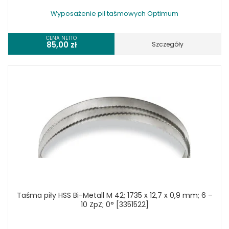
Wyposażenie pił taśmowych Optimum
CENA NETTO
85,00
zł
Szczegóły
Taśma piły HSS Bi-Metall M 42; 1735 x 12,7 x 0,9 mm; 6 –
10 ZpZ; 0° [3351522]