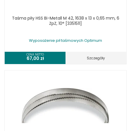
Taśma piły HSS Bi-Metall M 42, 1638 x 13 x 0,65 mm, 6
ZpZ, 10° [3351511]
Wyposażenie pił taśmowych Optimum
CENA NETTO
67,00
zł
Szczegóły