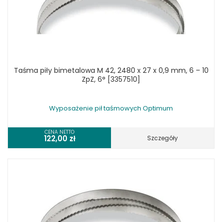
Taśma piły bimetalowa M 42, 2480 x 27 x 0,9 mm, 6 – 10
ZpZ, 6° [3357510]
Wyposażenie pił taśmowych Optimum
CENA NETTO
122,00
zł
Szczegóły