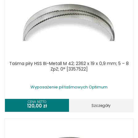
Taśma piły HSS Bi-Metall M 42; 2362 x 19 x 0,9 mm; 5 – 8
ZpZ; 0° [3357522]
Wyposażenie pił taśmowych Optimum
CENA NETTO
120,00
zł
Szczegóły