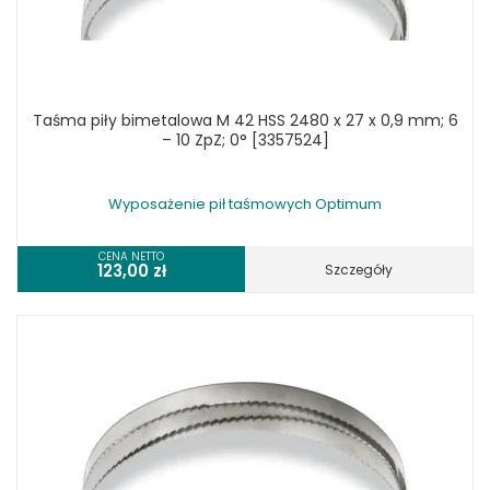
Taśma piły bimetalowa M 42 HSS 2480 x 27 x 0,9 mm; 6
– 10 ZpZ; 0° [3357524]
Wyposażenie pił taśmowych Optimum
CENA NETTO
123,00
zł
Szczegóły