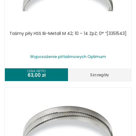
Taśmy piły HSS Bi-Metall M 42; 10 – 14 ZpZ; 0° “[3351543]
Wyposażenie pił taśmowych Optimum
CENA NETTO
63,00
zł
Szczegóły