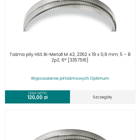
Taśma piły HSS Bi-Metall M 42; 2362 x 19 x 0,9 mm; 5 – 8
ZpZ; 6° [3357516]
Wyposażenie pił taśmowych Optimum
CENA NETTO
120,00
zł
Szczegóły