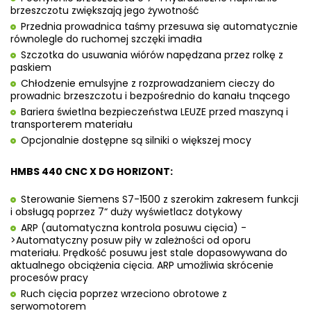
brzeszczotu zwiększają jego żywotność
Przednia prowadnica taśmy przesuwa się automatycznie
równolegle do ruchomej szczęki imadła
Szczotka do usuwania wiórów napędzana przez rolkę z
paskiem
Chłodzenie emulsyjne z rozprowadzaniem cieczy do
prowadnic brzeszczotu i bezpośrednio do kanału tnącego
Bariera świetlna bezpieczeństwa LEUZE przed maszyną i
transporterem materiału
Opcjonalnie dostępne są silniki o większej mocy
HMBS 440 CNC X DG HORIZONT:
Sterowanie Siemens S7-1500 z szerokim zakresem funkcji
i obsługą poprzez 7“ duży wyświetlacz dotykowy
ARP (automatyczna kontrola posuwu cięcia) -
>Automatyczny posuw piły w zależności od oporu
materiału. Prędkość posuwu jest stale dopasowywana do
aktualnego obciążenia cięcia. ARP umożliwia skrócenie
procesów pracy
Ruch cięcia poprzez wrzeciono obrotowe z
serwomotorem