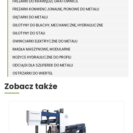
FREZARKI DO KRAWĘDZI, GRATOWNICE
FREZARKI KONWENCJONALNE, PIONOWE DO METALU
GIĘTARKI DO METALU
GILOTYNY DO BLACHY, MECHANICZNE, HYDRAULICZNE
GILOTYNY DO STALI
GWINCIARKI ELEKTRYCZNE DO METALU
IMADŁA MASZYNOWE, MODULARNE
NOŻYCE HYDRAULICZNE DO PROFILI
ODCIĄGI DLA SZLIFIEREK DO METALU
OSTRZARKI DO WIERTEŁ
PIŁY TARCZOWE DO METALU, ALUMINIUM
Zobacz także
PIŁY TAŚMOWE DO METALU
AUTOMATYCZNE PIŁY TAŚMOWE DO METALU
PIŁY TAŚMOWE DO METALU
PIŁY TAŚMOWE PIONOWE
PIŁY TAŚMOWE POZIOME DWUKOLUMNOWE
PÓŁAUTOMATYCZNE PIŁY TAŚMOWE DO METALU