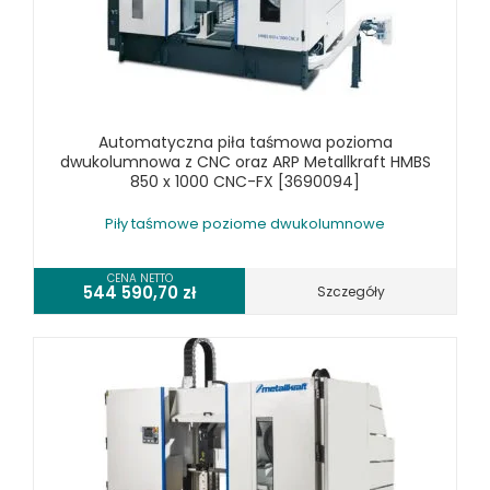
WYPOSAŻENIE DODATKOWE OPTIMUM
URZĄDZENIA WARSZTATOWE I TRANSPORTOWE
SPRZĘT CZYSZCZĄCY
Automatyczna piła taśmowa pozioma
SPRĘŻARKI I NARZĘDZIA PNEUMATYCZNE
dwukolumnowa z CNC oraz ARP Metallkraft HMBS
850 x 1000 CNC-FX [3690094]
SPRZĘT SPAWALNICZY
Piły taśmowe poziome dwukolumnowe
RÓŻNE OKAZJE
KOSZT DOSTAWY
CENA NETTO
544 590,70
zł
Szczegóły