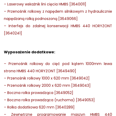
–
Laserowy wskaźnik lini cięcia HMBS [3640011]
–
Przenośnik rolkowy z napędem silnikowym z hydraulicznie
napędzaną rolką podnoszoną [3649066]
–
Interfejs do zdalnej konserwacji HMBS 440 HORYZONT
[3640241]
Wyposażenie dodatkowe:
– Przenośnik rolkowy do cięć pod kątem 1000mm lewa
strona HMBS 440 HORYZONT [3649490]
–
Przenośnik rolkowy 1000 x 620 mm [3649042]
–
Przenośnik rolkowy 2000 x 620 mm [3649043]
–
Boczna rolka prowadząca [3649052]
–
Boczna rolka prowadząca (ruchoma) [3649053]
–
Rolka dodatkowa 620 mm [3640289]
–
Zewnętrzne programowanie maszyn HMBS 440