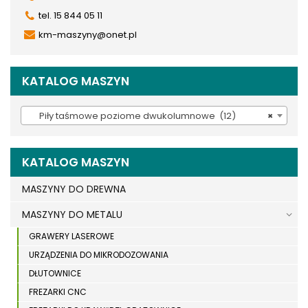
tel. 15 844 05 11
km-maszyny@onet.pl
KATALOG MASZYN
Piły taśmowe poziome dwukolumnowe (12)
×
KATALOG MASZYN
MASZYNY DO DREWNA
MASZYNY DO METALU
GRAWERY LASEROWE
URZĄDZENIA DO MIKRODOZOWANIA
DŁUTOWNICE
FREZARKI CNC