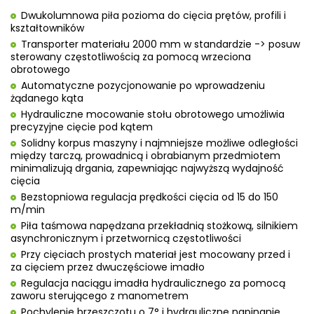
Dwukolumnowa piła pozioma do cięcia prętów, profili i
kształtowników
Transporter materiału 2000 mm w standardzie -> posuw
sterowany częstotliwością za pomocą wrzeciona
obrotowego
Automatyczne pozycjonowanie po wprowadzeniu
żądanego kąta
Hydrauliczne mocowanie stołu obrotowego umożliwia
precyzyjne cięcie pod kątem
Solidny korpus maszyny i najmniejsze możliwe odległości
między tarczą, prowadnicą i obrabianym przedmiotem
minimalizują drgania, zapewniając najwyższą wydajność
cięcia
Bezstopniowa regulacja prędkości cięcia od 15 do 150
m/min
Piła taśmowa napędzana przekładnią stożkową, silnikiem
asynchronicznym i przetwornicą częstotliwości
Przy cięciach prostych materiał jest mocowany przed i
za cięciem przez dwuczęściowe imadło
Regulacja naciągu imadła hydraulicznego za pomocą
zaworu sterującego z manometrem
Pochylenie brzeszczotu o 7° i hydrauliczne napinanie