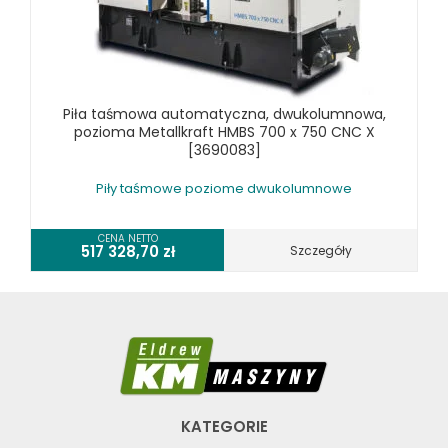
Piła taśmowa automatyczna, dwukolumnowa,
pozioma Metallkraft HMBS 700 x 750 CNC X
[3690083]
Piły taśmowe poziome dwukolumnowe
CENA NETTO
517 328,70
zł
Szczegóły
KATEGORIE