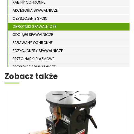
KABINY OCHRONNE
AKCESORIA SPAWALNICZE
CZYSZCZENIE SPOIN
OBROTNIKI SPAWALNICZE
ODCIĄGI SPAWALNICZE
PARAWANY OCHRONNE
POZYCJONERY SPAWALNICZE
PRZECINARKI PLAZMOWE
PRZYŁBICE SPAWALNICZE
Zobacz także
SPAWARKI
STOŁY SPAWALNICZE
STOŁY SZLIFIERSKIE
SZLIFIERKI DO ELEKTROD
UCHWYTY DO OBROTNIKÓW
WYPOSAŻENIE DODATKOWE SCHWEISSKRAFT
RÓŻNE OKAZJE