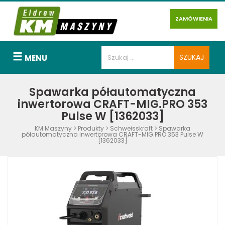
ZAMÓWIENIA
MENU
Spawarka półautomatyczna
inwertorowa CRAFT-MIG.PRO 353
Pulse W [1362033]
KM Maszyny
>
Produkty
>
Schweisskraft
>
Spawarka
półautomatyczna inwertorowa CRAFT-MIG.PRO 353 Pulse W
[1362033]