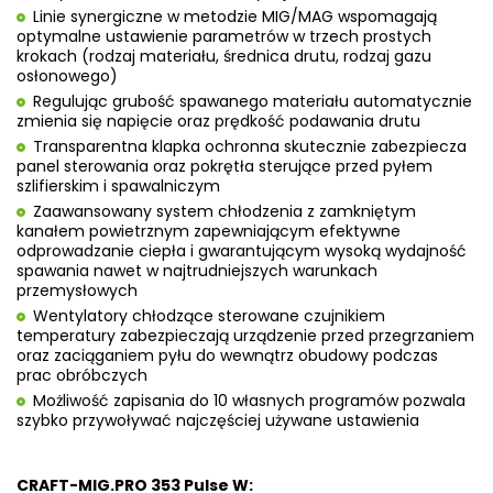
Linie synergiczne w metodzie MIG/MAG wspomagają
optymalne ustawienie parametrów w trzech prostych
krokach (rodzaj materiału, średnica drutu, rodzaj gazu
osłonowego)
Regulując grubość spawanego materiału automatycznie
zmienia się napięcie oraz prędkość podawania drutu
Transparentna klapka ochronna skutecznie zabezpiecza
panel sterowania oraz pokrętła sterujące przed pyłem
szlifierskim i spawalniczym
Zaawansowany system chłodzenia z zamkniętym
kanałem powietrznym zapewniającym efektywne
odprowadzanie ciepła i gwarantującym wysoką wydajność
spawania nawet w najtrudniejszych warunkach
przemysłowych
Wentylatory chłodzące sterowane czujnikiem
temperatury zabezpieczają urządzenie przed przegrzaniem
oraz zaciąganiem pyłu do wewnątrz obudowy podczas
prac obróbczych
Możliwość zapisania do 10 własnych programów pozwala
szybko przywoływać najczęściej używane ustawienia
CRAFT-MIG.PRO 353 Pulse W: