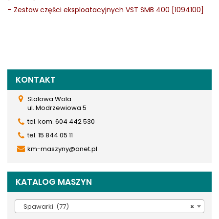
–
Zestaw części eksploatacyjnych VST SMB 400 [1094100]
KONTAKT
Stalowa Wola
ul. Modrzewiowa 5
tel. kom. 604 442 530
tel. 15 844 05 11
km-maszyny@onet.pl
KATALOG MASZYN
Spawarki (77)
×