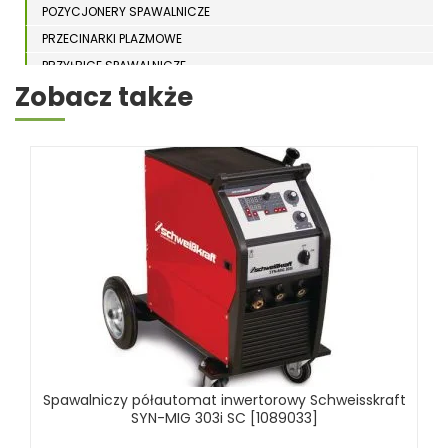
POZYCJONERY SPAWALNICZE
PRZECINARKI PLAZMOWE
PRZYŁBICE SPAWALNICZE
Zobacz także
SPAWARKI
STOŁY SPAWALNICZE
STOŁY SZLIFIERSKIE
SZLIFIERKI DO ELEKTROD
UCHWYTY DO OBROTNIKÓW
WYPOSAŻENIE DODATKOWE SCHWEISSKRAFT
RÓŻNE OKAZJE
KOSZT DOSTAWY
Spawalniczy półautomat inwertorowy Schweisskraft
SYN-MIG 303i SC [1089033]