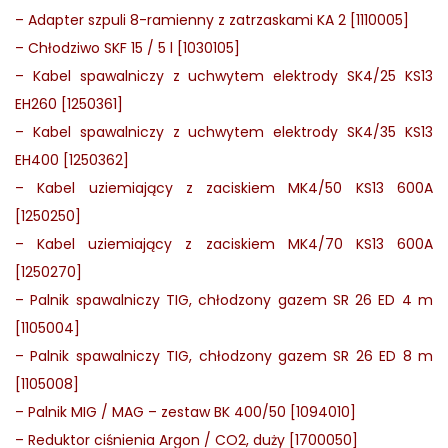
–
Adapter szpuli 8-ramienny z zatrzaskami KA 2 [1110005]
–
Chłodziwo SKF 15 / 5 l [1030105]
–
Kabel spawalniczy z uchwytem elektrody SK4/25 KS13
EH260 [1250361]
–
Kabel spawalniczy z uchwytem elektrody SK4/35 KS13
EH400 [1250362]
–
Kabel uziemiający z zaciskiem MK4/50 KS13 600A
[1250250]
–
Kabel uziemiający z zaciskiem MK4/70 KS13 600A
[1250270]
–
Palnik spawalniczy TIG, chłodzony gazem SR 26 ED 4 m
[1105004]
–
Palnik spawalniczy TIG, chłodzony gazem SR 26 ED 8 m
[1105008]
–
Palnik MIG / MAG – zestaw BK 400/50 [1094010]
–
Reduktor ciśnienia Argon / CO2, duży [1700050]