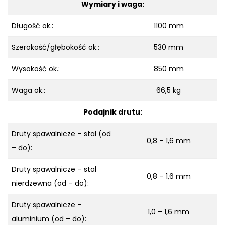
Wymiary i waga:
Długość ok.:
1100 mm
Szerokość/głębokość ok.:
530 mm
Wysokość ok.:
850 mm
Waga ok.:
66,5 kg
Podajnik drutu:
Druty spawalnicze – stal (od
0,8 – 1,6 mm
– do):
Druty spawalnicze – stal
0,8 – 1,6 mm
nierdzewna (od – do):
Druty spawalnicze –
1,0 – 1,6 mm
aluminium (od – do):