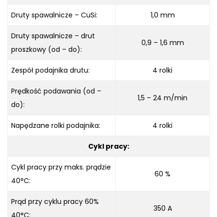
Druty spawalnicze – CuSi:
1,0 mm
Druty spawalnicze – drut
0,9 – 1,6 mm
proszkowy (od – do):
Zespół podajnika drutu:
4 rolki
Prędkość podawania (od –
1,5 – 24 m/min
do):
Napędzane rolki podajnika:
4 rolki
Cykl pracy:
Cykl pracy przy maks. prądzie
60 %
40°C:
Prąd przy cyklu pracy 60%
350 A
40°C: