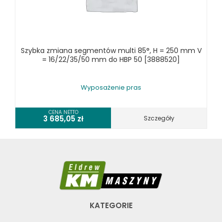
SPRZĘT SPAWALNICZY
RÓŻNE OKAZJE
Szybka zmiana segmentów multi 85°, H = 250 mm V
KOSZT DOSTAWY
= 16/22/35/50 mm do HBP 50 [3888520]
Wyposażenie pras
CENA NETTO
3 685,05
zł
Szczegóły
KATEGORIE