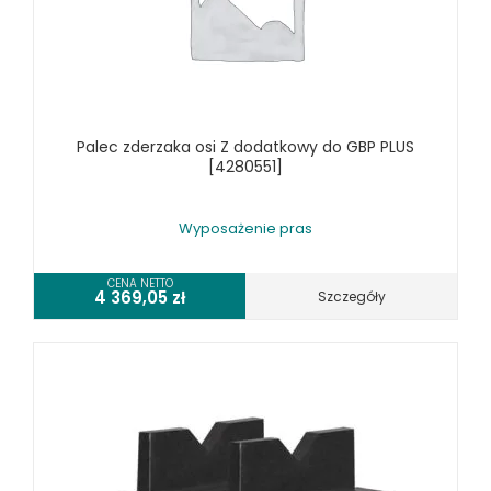
SZLIFIERKI DO METALU, PŁASZCZYZN
TOKARKI
TOKARKI CNC
URZĄDZENIA WIELOCZYNNOŚCIOWE
WALCARKI DO BLACHY
Palec zderzaka osi Z dodatkowy do GBP PLUS
WIERTARKI KOLUMNOWE, SŁUPOWE, STOŁOWE
[4280551]
WIERTARKI MAGNETYCZNE
WIERTARKO - FREZARKI STOŁOWE DO METALU, WIELOFUNKCYJNE
Wyposażenie pras
WYKRAWARKI DO BLACHY, PNEUMATYCZNE
ZAGINARKI DO BLACHY, MECHANICZNE
CENA NETTO
4 369,05
zł
Szczegóły
ŻŁOBIARKI DO BLACHY
WYPOSAŻENIE DODATKOWE METALLKRAFT
WYPOSAŻENIE GRAWEREK
WYPOSAŻENIE FREZAREK KRAWĘDZIOWYCH
WYPOSAŻENIE GIĘTAREK
WYPOSAŻENIE GILOTYN
WYPOSAŻENIE GWINCIAREK