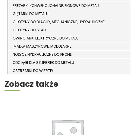
FREZARKI KONWENCJONALNE, PIONOWE DO METALU
GIĘTARKI DO METALU
GILOTYNY DO BLACHY, MECHANICZNE, HYDRAULICZNE
GILOTYNY DO STALI
GWINCIARKI ELEKTRYCZNE DO METALU
IMADŁA MASZYNOWE, MODULARNE
NOŻYCE HYDRAULICZNE DO PROFILI
ODCIĄGI DLA SZLIFIEREK DO METALU
OSTRZARKI DO WIERTEŁ
PIŁY TARCZOWE DO METALU, ALUMINIUM
Zobacz także
PIŁY TAŚMOWE DO METALU
POLERKI
PRASY DO OBRÓBKI PLASTYCZNEJ METALU
SPĘCZARKI
STOJAKI
STOŁY ROLKOWE