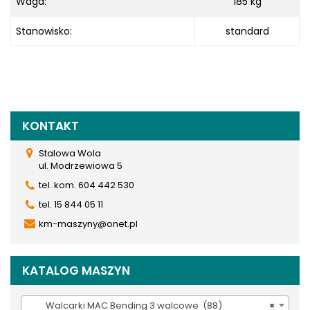
Waga:
185 kg
Stanowisko:
standard
KONTAKT
Stalowa Wola
ul. Modrzewiowa 5
tel. kom. 604 442 530
tel. 15 844 05 11
km-maszyny@onet.pl
KATALOG MASZYN
Walcarki MAC Bending 3 walcowe (88)
×