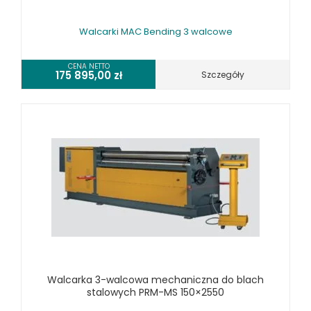
WALCARKI DO BLACHY METALLKRAFT
WIERTARKI KOLUMNOWE, SŁUPOWE, STOŁOWE
Walcarki MAC Bending 3 walcowe
WIERTARKI MAGNETYCZNE
WIERTARKO - FREZARKI STOŁOWE DO METALU, WIELOFUNKCYJNE
CENA NETTO
175 895,00
zł
Szczegóły
WYKRAWARKI DO BLACHY, PNEUMATYCZNE
ZAGINARKI DO BLACHY, MECHANICZNE
ŻŁOBIARKI DO BLACHY
WYPOSAŻENIE DODATKOWE METALLKRAFT
WYPOSAŻENIE DODATKOWE OPTIMUM
URZĄDZENIA WARSZTATOWE I TRANSPORTOWE
SPRZĘT CZYSZCZĄCY
SPRĘŻARKI I NARZĘDZIA PNEUMATYCZNE
SPRZĘT SPAWALNICZY
RÓŻNE OKAZJE
Walcarka 3-walcowa mechaniczna do blach
stalowych PRM-MS 150×2550
KOSZT DOSTAWY