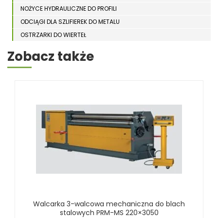
NOŻYCE HYDRAULICZNE DO PROFILI
ODCIĄGI DLA SZLIFIEREK DO METALU
OSTRZARKI DO WIERTEŁ
PIŁY TARCZOWE DO METALU, ALUMINIUM
Zobacz także
PIŁY TAŚMOWE DO METALU
POLERKI
PRASY DO OBRÓBKI PLASTYCZNEJ METALU
SPĘCZARKI
STOJAKI
STOŁY ROLKOWE
SZLIFIERKI DO METALU, PŁASZCZYZN
TOKARKI
TOKARKI CNC
URZĄDZENIA WIELOCZYNNOŚCIOWE
WALCARKI DO BLACHY
Walcarka 3-walcowa mechaniczna do blach
WALCARKI DO BLACHY MAC BENDING
stalowych PRM-MS 220×3050