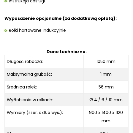
Instrukcja obsługi
Wyposażenie opcjonalne (za dodatkową opłatą):
Rolki hartowane indukcyjnie
Dane techniczne:
Długość robocza:
1050 mm
Maksymalna grubość:
1 mm
Średnica rolek:
56 mm
Wyżłobienia w rolkach:
Ø 4 / 6 / 10 mm
Wymiary (szer. x dł. x wys.):
900 x 1400 x 1120
mm