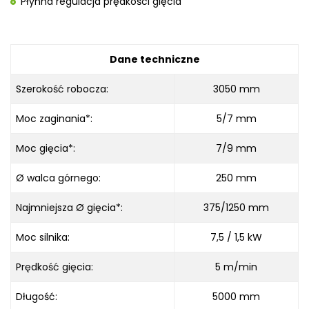
Płynna regulacja prędkości gięcia
Dane techniczne
Szerokość robocza:
3050 mm
Moc zaginania*:
5/7 mm
Moc gięcia*:
7/9 mm
Ø walca górnego:
250 mm
Najmniejsza Ø gięcia*:
375/1250
mm
Moc silnika:
7,5 / 1,5 kW
Prędkość gięcia:
5 m/min
Długość:
5000 mm