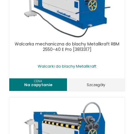
SPRZĘT CZYSZCZĄCY
SPRĘŻARKI I NARZĘDZIA PNEUMATYCZNE
SPRZĘT SPAWALNICZY
RÓŻNE OKAZJE
Walcarka mechaniczna do blachy Metallkraft RBM
2550-40 E Pro [3813317]
KOSZT DOSTAWY
Walcarki do blachy Metallkraft
CENA
Na zapytanie
Szczegóły