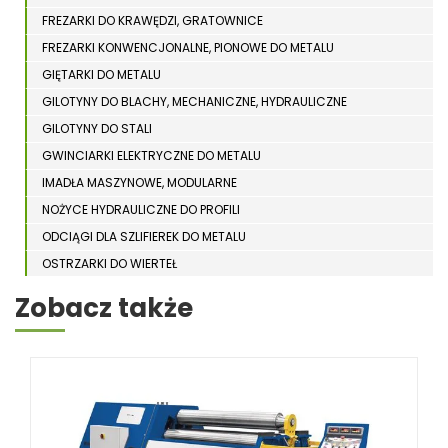
FREZARKI DO KRAWĘDZI, GRATOWNICE
FREZARKI KONWENCJONALNE, PIONOWE DO METALU
GIĘTARKI DO METALU
GILOTYNY DO BLACHY, MECHANICZNE, HYDRAULICZNE
GILOTYNY DO STALI
GWINCIARKI ELEKTRYCZNE DO METALU
IMADŁA MASZYNOWE, MODULARNE
NOŻYCE HYDRAULICZNE DO PROFILI
ODCIĄGI DLA SZLIFIEREK DO METALU
OSTRZARKI DO WIERTEŁ
PIŁY TARCZOWE DO METALU, ALUMINIUM
Zobacz także
PIŁY TAŚMOWE DO METALU
POLERKI
PRASY DO OBRÓBKI PLASTYCZNEJ METALU
SPĘCZARKI
STOJAKI