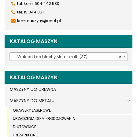
tel. kom. 604 442 530
tel. 15 844 05 11
km-maszyny@onet.pl
KATALOG MASZYN
Walcarki do blachy Metallkraft (37)
×
KATALOG MASZYN
MASZYNY DO DREWNA
MASZYNY DO METALU
GRAWERY LASEROWE
URZĄDZENIA DO MIKRODOZOWANIA
DŁUTOWNICE
FREZARKI CNC