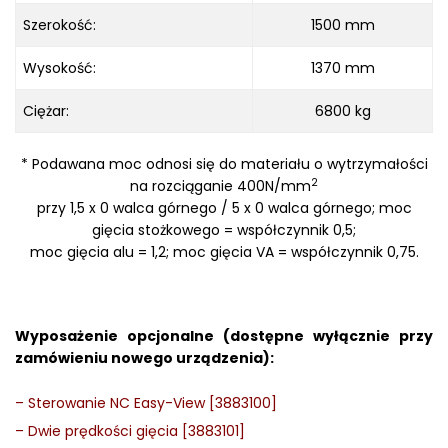
Szerokość:
1500 mm
Wysokość:
1370 mm
Ciężar:
6800 kg
*
Podawana moc odnosi się do materiału o wytrzymałości
2
na rozciąganie 400N/mm
przy 1,5 x 0 walca górnego / 5 x 0 walca górnego; moc
gięcia stożkowego = współczynnik 0,5;
moc gięcia alu = 1,2; moc gięcia VA = współczynnik 0,75.
Wyposażenie opcjonalne (dostępne wyłącznie przy
zamówieniu nowego urządzenia):
–
Sterowanie NC Easy-View [3883100]
–
Dwie prędkości gięcia [3883101]