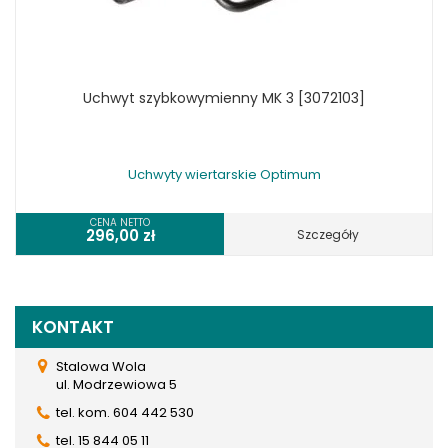
Uchwyt szybkowymienny MK 3 [3072103]
Uchwyty wiertarskie Optimum
CENA NETTO
296,00
zł
Szczegóły
KONTAKT
Stalowa Wola
ul. Modrzewiowa 5
tel. kom. 604 442 530
tel. 15 844 05 11