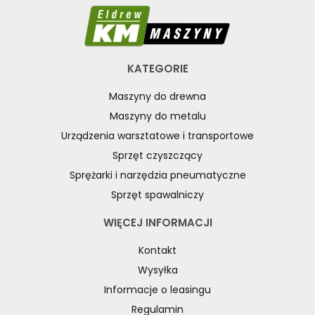
TOKARKI
TOKARKI CNC
URZĄDZENIA WIELOCZYNNOŚCIOWE
WALCARKI DO BLACHY
KATEGORIE
WIERTARKI KOLUMNOWE, SŁUPOWE, STOŁOWE
Maszyny do drewna
WIERTARKI MAGNETYCZNE
Maszyny do metalu
WIERTARKO - FREZARKI STOŁOWE DO METALU, WIELOFUNKCYJNE
Urządzenia warsztatowe i transportowe
WYKRAWARKI DO BLACHY, PNEUMATYCZNE
Sprzęt czyszczący
ZAGINARKI DO BLACHY, MECHANICZNE
Sprężarki i narzędzia pneumatyczne
ŻŁOBIARKI DO BLACHY
Sprzęt spawalniczy
WYPOSAŻENIE DODATKOWE METALLKRAFT
WYPOSAŻENIE DODATKOWE OPTIMUM
WIĘCEJ INFORMACJI
POZOSTAŁE WYPOSAŻENIE OPTIMUM
Kontakt
OŚWIETLENIE PRZEMYSŁOWE LED
Wysyłka
WYPOSAŻENIE FREZAREK OPTIMUM
Informacje o leasingu
WYPOSAŻENIE PIŁ TARCZOWYCH OPTIMUM
Regulamin
WYPOSAŻENIE PIŁ TAŚMOWYCH OPTIMUM