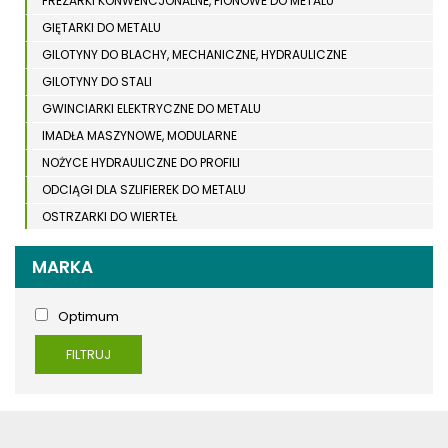
FREZARKI KONWENCJONALNE, PIONOWE DO METALU
GIĘTARKI DO METALU
GILOTYNY DO BLACHY, MECHANICZNE, HYDRAULICZNE
GILOTYNY DO STALI
GWINCIARKI ELEKTRYCZNE DO METALU
IMADŁA MASZYNOWE, MODULARNE
NOŻYCE HYDRAULICZNE DO PROFILI
ODCIĄGI DLA SZLIFIEREK DO METALU
OSTRZARKI DO WIERTEŁ
PIŁY TARCZOWE DO METALU, ALUMINIUM
MARKA
PIŁY TAŚMOWE DO METALU
POLERKI
Optimum
PRASY DO OBRÓBKI PLASTYCZNEJ METALU
SPĘCZARKI
FILTRUJ
STOJAKI
STOŁY ROLKOWE
SZLIFIERKI DO METALU, PŁASZCZYZN