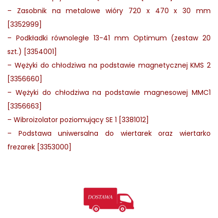
–
Zasobnik na metalowe wióry 720 x 470 x 30 mm
[3352999]
–
Podkładki równoległe 13-41 mm Optimum (zestaw 20
szt.) [3354001]
–
Wężyki do chłodziwa na podstawie magnetycznej KMS 2
[3356660]
–
Wężyki do chłodziwa na podstawie magnesowej MMC1
[3356663]
–
Wibroizolator poziomujący SE 1 [3381012]
–
Podstawa uniwersalna do wiertarek oraz wiertarko
frezarek [3353000]