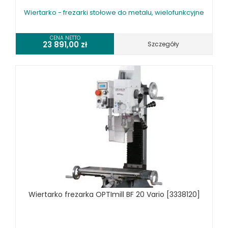
WIERTARKO - FREZARKI STOŁOWE DO METALU, WIELOFUNKCYJNE
Wiertarko - frezarki stołowe do metalu, wielofunkcyjne
WYKRAWARKI DO BLACHY, PNEUMATYCZNE
ZAGINARKI DO BLACHY, MECHANICZNE
CENA NETTO
23 891,00
zł
Szczegóły
ŻŁOBIARKI DO BLACHY
WYPOSAŻENIE DODATKOWE METALLKRAFT
WYPOSAŻENIE DODATKOWE OPTIMUM
URZĄDZENIA WARSZTATOWE I TRANSPORTOWE
SPRZĘT CZYSZCZĄCY
SPRĘŻARKI I NARZĘDZIA PNEUMATYCZNE
SPRZĘT SPAWALNICZY
RÓŻNE OKAZJE
KOSZT DOSTAWY
Wiertarko frezarka OPTImill BF 20 Vario [3338120]