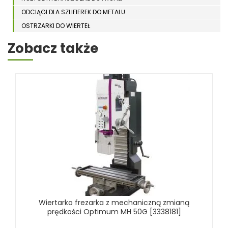
ODCIĄGI DLA SZLIFIEREK DO METALU
OSTRZARKI DO WIERTEŁ
PIŁY TARCZOWE DO METALU, ALUMINIUM
Zobacz także
PIŁY TAŚMOWE DO METALU
POLERKI
PRASY DO OBRÓBKI PLASTYCZNEJ METALU
SPĘCZARKI
STOJAKI
STOŁY ROLKOWE
SZLIFIERKI DO METALU, PŁASZCZYZN
TOKARKI
TOKARKI CNC
URZĄDZENIA WIELOCZYNNOŚCIOWE
WALCARKI DO BLACHY
Wiertarko frezarka z mechaniczną zmianą
WIERTARKI KOLUMNOWE, SŁUPOWE, STOŁOWE
prędkości Optimum MH 50G [3338181]
WIERTARKI MAGNETYCZNE