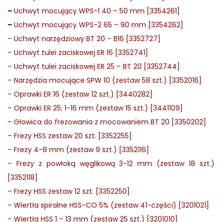
–
Uchwyt mocujący WPS-1 40 – 50 mm [3354261]
–
Uchwyt mocujący WPS-2 65 – 90 mm [3354262]
–
Uchwyt narzędziowy BT 20 – B16 [3352727]
–
Uchwyt tulei zaciskowej ER 16 [3352741]
–
Uchwyt tulei zaciskowej ER 25 – BT 20 [3352744]
–
Narzędzia mocujące SPW 10 (zestaw 58 szt.) [3352016]
–
Oprawki ER 16 (zestaw 12 szt.) [3440282]
–
Oprawki ER 25; 1-16 mm (zestaw 15 szt.) [3441109]
–
Głowica do frezowania z mocowaniem BT 20 [3350202]
–
Frezy HSS zestaw 20 szt. [3352255]
–
Frezy 4-8 mm (zestaw 9 szt.) [3352116]
–
Frezy z powłoką węglikową 3-12 mm (zestaw 18 szt.)
[3352118]
–
Frezy HSS zestaw 12 szt. [3352250]
–
Wiertła spiralne HSS-CO 5% (zestaw 41-części) [3201021]
–
Wiertła HSS 1 – 13 mm (zestaw 25 szt.) [3201010]