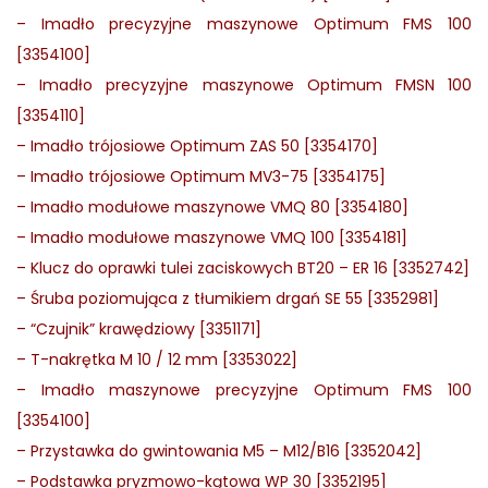
–
Imadło precyzyjne maszynowe Optimum FMS 100
[3354100]
–
Imadło precyzyjne maszynowe Optimum FMSN 100
[3354110]
–
Imadło trójosiowe Optimum ZAS 50 [3354170]
–
Imadło trójosiowe Optimum MV3-75 [3354175]
–
Imadło modułowe maszynowe VMQ 80 [3354180]
–
Imadło modułowe maszynowe VMQ 100 [3354181]
–
Klucz do oprawki tulei zaciskowych BT20 – ER 16 [3352742]
–
Śruba poziomująca z tłumikiem drgań SE 55 [3352981]
–
“Czujnik” krawędziowy [3351171]
–
T-nakrętka M 10 / 12 mm [3353022]
–
Imadło maszynowe precyzyjne Optimum FMS 100
[3354100]
–
Przystawka do gwintowania M5 – M12/B16 [3352042]
–
Podstawka pryzmowo-kątowa WP 30 [3352195]