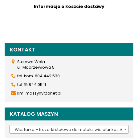
Informacja o koszcie dostawy
KONTAKT
Stalowa Wola
ul. Modrzewiowa 5
tel. kom. 604 442 530
tel. 15 844 05 11
km-maszyny@onet.pl
KATALOG MASZYN
Wiertarko – frezarki stołowe do metalu, wielofunkcyjne (28)
×