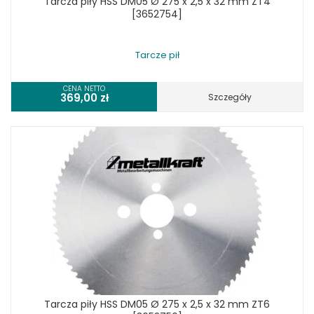
Tarcza piły HSS DM05 Ø 275 x 2,5 x 32 mm ZT4
[3652754]
Tarcze pił
CENA NETTO
369,00
zł
Szczegóły
Tarcza piły HSS DM05 Ø 275 x 2,5 x 32 mm ZT6