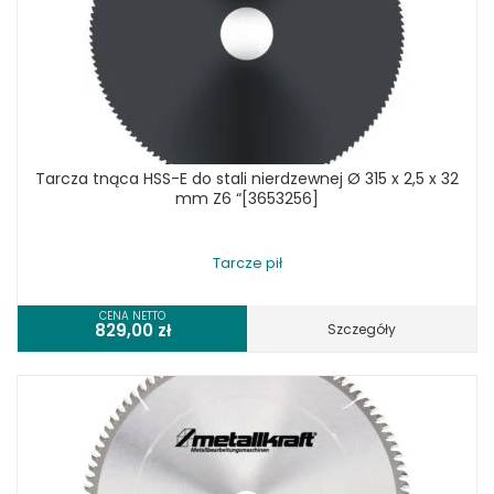
Tarcza tnąca HSS-E do stali nierdzewnej Ø 315 x 2,5 x 32
mm Z6 “[3653256]
Tarcze pił
CENA NETTO
829,00
zł
Szczegóły