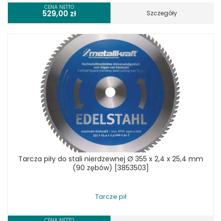
CENA NETTO
529,00
zł
Szczegóły
Tarcza piły do stali nierdzewnej Ø 355 x 2,4 x 25,4 mm
(90 zębów) [3853503]
Tarcze pił
CENA NETTO