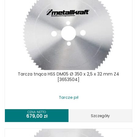
Tarcza tnąca HSS DM05 Ø 350 x 2,5 x 32 mm Z4
[3653504]
Tarcze pił
CENA NETTO
679,00
zł
Szczegóły