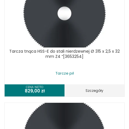
Tarcza tnąca HSS-E do stali nierdzewnej Ø 315 x 2,5 x 32
mm Z4 “[3653254]
Tarcze pił
CENA NETTO
829,00
zł
Szczegóły