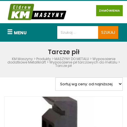
ZAMÓWIENIA
MENU
Tarcze pił
KM Maszyny
>
Produkty
>
MASZYNY DO METALU
>
Wyposażenie
dodatkowe Metallkraft
>
Wyposażenie pił tarczowych do metalu
>
Tarcze pił