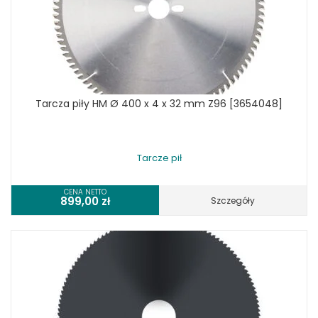
Tarcza piły HM Ø 400 x 4 x 32 mm Z96 [3654048]
Tarcze pił
CENA NETTO
899,00
zł
Szczegóły