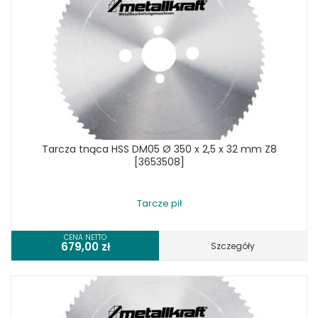
Tarcza tnąca HSS DM05 Ø 350 x 2,5 x 32 mm Z8
[3653508]
Tarcze pił
CENA NETTO
679,00
zł
Szczegóły