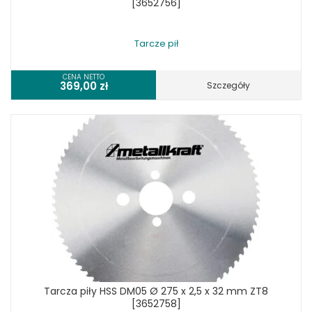
[3652756]
Tarcze pił
CENA NETTO
369,00
zł
Szczegóły
Tarcza piły HSS DM05 Ø 275 x 2,5 x 32 mm ZT8
[3652758]