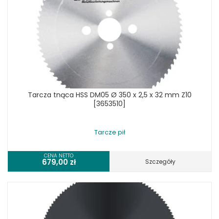
Tarcza tnąca HSS DM05 Ø 350 x 2,5 x 32 mm Z10
[3653510]
Tarcze pił
CENA NETTO
679,00
zł
Szczegóły