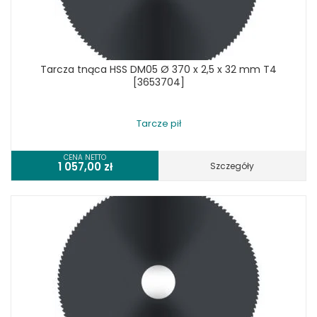
Tarcza tnąca HSS DM05 Ø 370 x 2,5 x 32 mm T4
[3653704]
Tarcze pił
CENA NETTO
1 057,00
zł
Szczegóły