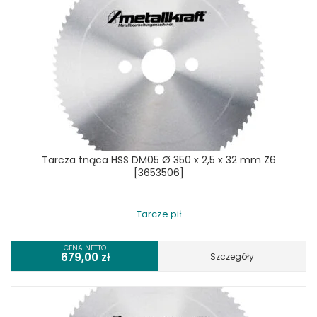
Tarcza tnąca HSS DM05 Ø 350 x 2,5 x 32 mm Z6
[3653506]
Tarcze pił
CENA NETTO
679,00
zł
Szczegóły