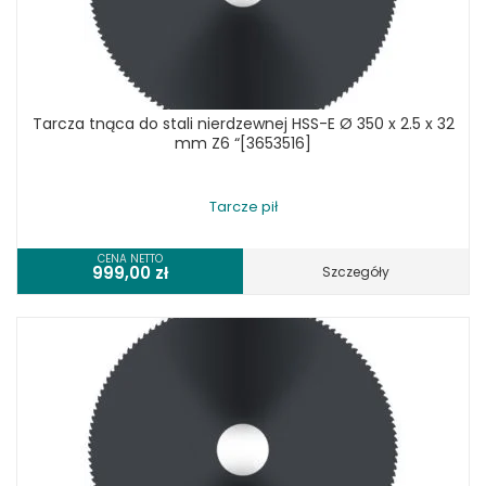
Tarcza tnąca do stali nierdzewnej HSS-E Ø 350 x 2.5 x 32
mm Z6 “[3653516]
Tarcze pił
CENA NETTO
999,00
zł
Szczegóły