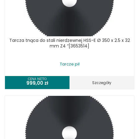
Tarcza tnąca do stali nierdzewnej HSS-E Ø 350 x 2.5 x 32
mm Z4 “[3653514]
Tarcze pił
CENA NETTO
999,00
zł
Szczegóły