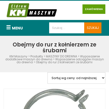
ZAMÓWIENIA
MENU
Obejmy do rur z kołnierzem ze
śrubami
KM Maszyny
>
Produkty
>
MASZYNY DO DREWNA
>
Wyposażenie
dodatkowe maszyn do drewna
>
Wyposażenie odciągów maszyn
do drewna
>
Obejmy do rur z kołnierzem ze śrubami