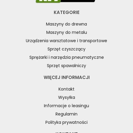
WYRZYNARKI DO DREWNA, STOŁOWE
WYPOSAŻENIE DODATKOWE MASZYN DO DREWNA
KATEGORIE
WYPOSAŻENIE FREZAREK
Maszyny do drewna
WYPOSAŻENIE ŁUPAREK
Maszyny do metalu
WYPOSAŻENIE ODCIĄGÓW MASZYN DO DREWNA
Urządzenia warsztatowe i transportowe
WYPOSAŻENIE OKLEINIAREK
Sprzęt czyszczący
WYPOSAŻENIE PIŁ FORMATOWYCH
Sprężarki i narzędzia pneumatyczne
WYPOSAŻENIE PIŁ STOŁOWYCH
Sprzęt spawalniczy
WYPOSAŻENIE PIŁ TARCZOWYCH DO DREWNA
WYPOSAŻENIE PIŁ TAŚMOWYCH DO DREWNA
WIĘCEJ INFORMACJI
WYPOSAŻENIE POSUWÓW
Kontakt
WYPOSAŻENIE STOŁÓW
Wysyłka
WYPOSAŻENIE STRUGAREK
Informacje o leasingu
WYPOSAŻENIE SZCZOTKAREK
WYPOSAŻENIE SZLIFIEREK DO DREWNA
Regulamin
WYPOSAŻENIE TOKAREK
Polityka prywatności
WYPOSAŻENIE URZĄDZEŃ WIELOCZYNNOŚCIOWYCH