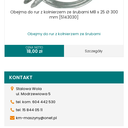
Obejma do rur z kołnierzem ze śrubami M8 x 25 Ø 300
mm [5143030]
Obejmy do rur z kołnierzem ze śrubami
CENA NETTO
18,00
zł
Szczegóły
KONTAKT
Stalowa Wola
ul. Modrzewiowa 5
tel. kom. 604 442 530
tel. 15 844 05 11
km-maszyny@onet.pl