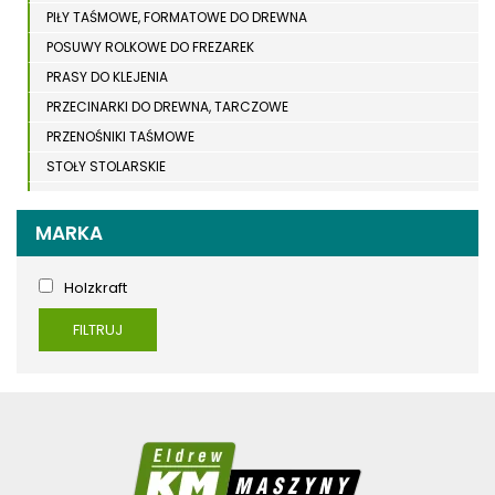
PIŁY TAŚMOWE, FORMATOWE DO DREWNA
POSUWY ROLKOWE DO FREZAREK
PRASY DO KLEJENIA
PRZECINARKI DO DREWNA, TARCZOWE
PRZENOŚNIKI TAŚMOWE
STOŁY STOLARSKIE
STOŁY SZLIFIERSKIE DO DREWNA
STRUGARKI DO DREWNA
MARKA
STOJAKI HOLZSTAR
SZCZOTKARKI
Holzkraft
SZLIFIERKI DO DREWNA, DŁUGOTAŚMOWE, SZEROKOTAŚMOWE,
FILTRUJ
KRAWĘDZIOWE
TOKARKI DO DREWNA
UKOŚNICE, PIŁY TARCZOWE DO DREWNA
URZĄDZENIA WIELOCZYNNOŚCIOWE DO DREWNA
WIERTARKI POZIOME DO DREWNA, WIELOWRZECIONOWE,
UNIWERSALNE